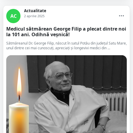
Actualitate
AC
2 aprilie 2025
Medicul sătmărean George Filip a plecat dintre noi
la 101 ani. Odihnă veșnică!
Sătmăreanul Dr. George Filip, născut în satul Potău din județul Satu Mare,
unul dintre cei mai cunoscuți, apreciați și longevivi medici din ...