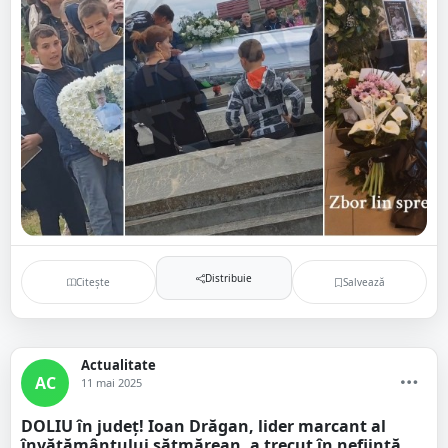
Distribuie
Citește
Salvează
Actualitate
AC
11 mai 2025
DOLIU în județ! Ioan Drăgan, lider marcant al
învățământului sătmărean, a trecut în neființă