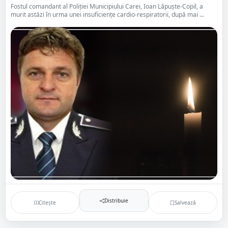
Fostul comandant al Poliției Municipiului Carei, Ioan Lăpuște-Copil, a
murit astăzi în urma unei insuficiențe cardio-respiratorii, după mai ...
Distribuie
Citește
Salvează