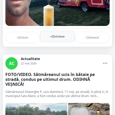
Distribuie
Citește
Salvează
Actualitate
AC
22 mai 2026
FOTO/VIDEO. Sătmăreanul ucis în bătaie pe
stradă, condus pe ultimul drum. ODIHNĂ
VEȘNICĂ!
Sătmăreanul Gheorghe P., ucis duminică, 17 mai, pe stradă, în plină zi, în
municipiul Satu Mare, a fost condus astăzi pe ultimul drum. Victi...