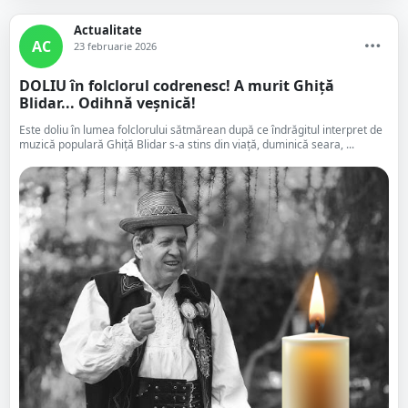
Actualitate
AC
23 februarie 2026
DOLIU în folclorul codrenesc! A murit Ghiță
Blidar... Odihnă veșnică!
Este doliu în lumea folclorului sătmărean după ce îndrăgitul interpret de
muzică populară Ghiță Blidar s-a stins din viață, duminică seara, ...