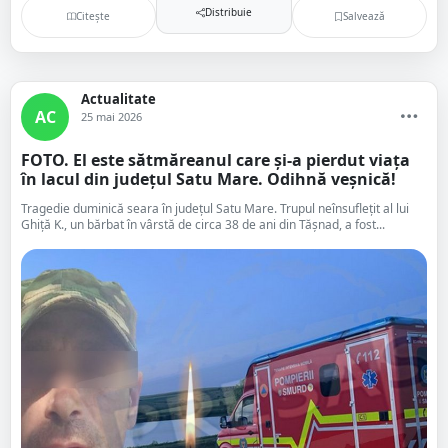
Distribuie
Citește
Salvează
Actualitate
AC
25 mai 2026
FOTO. El este sătmăreanul care și-a pierdut viața
în lacul din județul Satu Mare. Odihnă veșnică!
Tragedie duminică seara în județul Satu Mare. Trupul neînsuflețit al lui
Ghiță K., un bărbat în vârstă de circa 38 de ani din Tășnad, a fost...