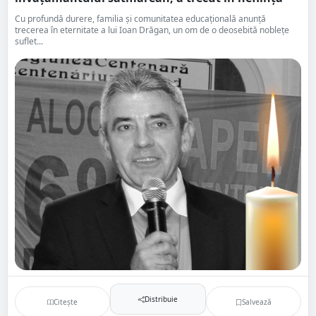
Cu profundă durere, familia și comunitatea educațională anunță
trecerea în eternitate a lui Ioan Drăgan, un om de o deosebită noblețe
suflet...
Distribuie
Citește
Salvează