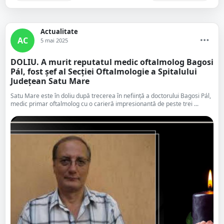
Actualitate
AC
5 mai 2025
DOLIU. A murit reputatul medic oftalmolog Bagosi
Pál, fost șef al Secției Oftalmologie a Spitalului
Județean Satu Mare
Satu Mare este în doliu după trecerea în neființă a doctorului Bagosi Pál,
medic primar oftalmolog cu o carieră impresionantă de peste trei ...