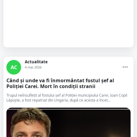
Actualitate
AC
4 mai 2026
Când și unde va fi înmormântat fostul șef al
Poliției Carei. Mort în condiții stranii
Trupul neînsuflețit al fostului șef al Poliției municipiului Carei, Ioan Copil
Lăpuște, a fost repatriat din Ungaria, după ce acesta a încet...