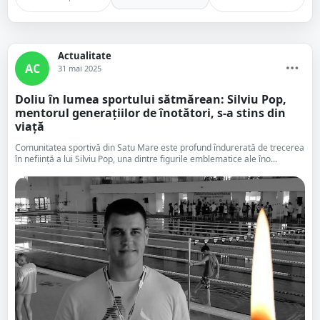
Actualitate
AC
31 mai 2025
Doliu în lumea sportului sătmărean: Silviu Pop,
mentorul generațiilor de înotători, s-a stins din
viață
Comunitatea sportivă din Satu Mare este profund îndurerată de trecerea
în neființă a lui Silviu Pop, una dintre figurile emblematice ale îno...