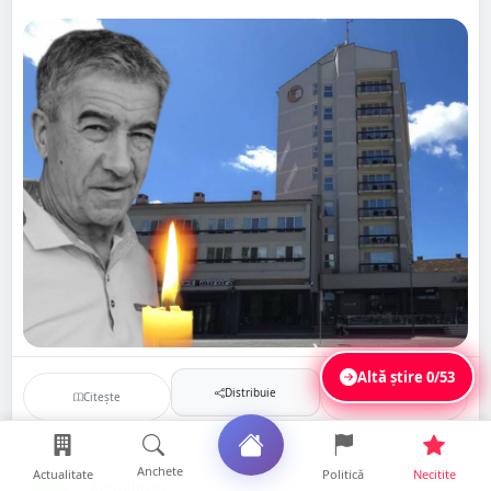
Altă știre
0/53
Distribuie
Citește
Salvează
Anchete
Actualitate
Politică
Necitite
Actualitate