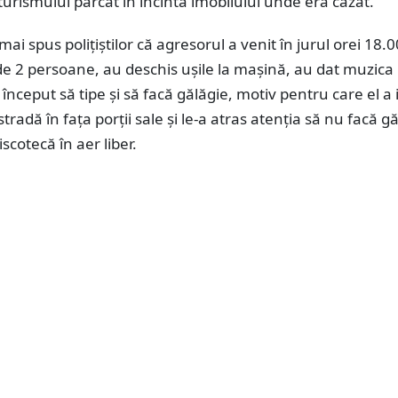
urismului parcat în incinta imobilului unde era cazat.
mai spus polițiștilor că agresorul a venit în jurul orei 18.0
 de 2 persoane, au deschis uşile la maşină, au dat muzica 
început să tipe şi să facă gălăgie, motiv pentru care el a i
stradă în faţa porţii sale şi le-a atras atenţia să nu facă g
scotecă în aer liber.