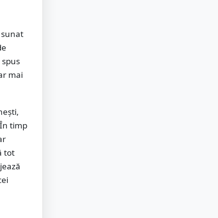
a sunat
de
i spus
 ar mai
.
nești,
 În timp
ar
ă tot
njează
cei