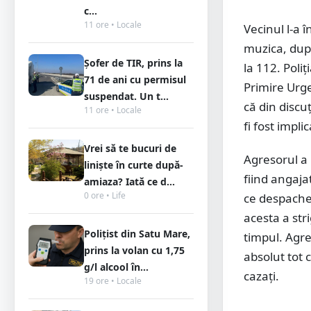
c...
11 ore • Locale
Vecinul l-a î
muzica, după
Șofer de TIR, prins la
la 112. Poli
71 de ani cu permisul
Primire Urge
suspendat. Un t...
că din discuţ
11 ore • Locale
fi fost impl
Vrei să te bucuri de
Agresorul a 
liniște în curte după-
fiind angaja
amiaza? Iată ce d...
0 ore • Life
ce despachet
acesta a stri
Polițist din Satu Mare,
timpul. Agre
prins la volan cu 1,75
absolut tot c
g/l alcool în...
cazaţi.
19 ore • Locale