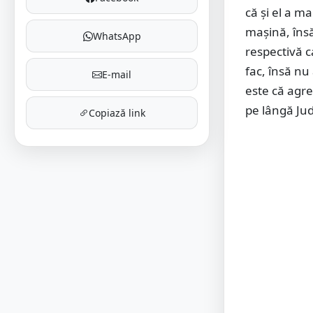
că și el a ma
maşină, însă
WhatsApp
respectivă c
fac, însă nu
E-mail
este că agre
pe lângă Ju
Copiază link