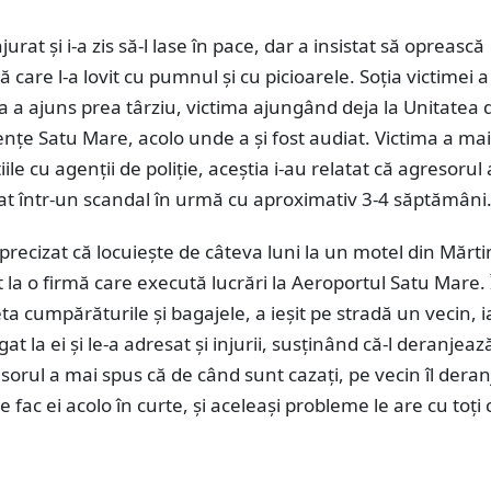
njurat şi i-a zis să-l lase în pace, dar a insistat să oprească
 care l-a lovit cu pumnul şi cu picioarele. Soția victimei 
ția a ajuns prea târziu, victima ajungând deja la Unitatea 
nțe Satu Mare, acolo unde a și fost audiat. Victima a ma
iile cu agenţii de poliție, aceştia i-au relatat că agresorul
icat într-un scandal în urmă cu aproximativ 3-4 săptămâni
precizat că locuiește de câteva luni la un motel din Mărti
t la o firmă care execută lucrări la Aeroportul Satu Mare.
a cumpărăturile și bagajele, a ieșit pe stradă un vecin, i
gat la ei și le-a adresat şi injurii, susţinând că-l deranjeaz
sorul a mai spus că de când sunt cazați, pe vecin îl dera
e fac ei acolo în curte, şi aceleaşi probleme le are cu toţi 