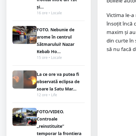
boxele autot
și...
16 ore • Locale
Victima le-a 
însoţit încă
FOTO. Nebunie de
maxim şi au 
arome în centrul
din curte în 
Sătmarului! Nazar
să nu facă di
Kebab Ho...
15 ore • Locale
La ce ore va putea fi
observată eclipsa de
soare la Satu Mar...
12 ore • Life
FOTO/VIDEO.
Controale
„reinstituite”
temporar la frontiera