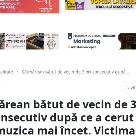
alitate
•
Sătmărean bătut de vecin de 3 ori consecutiv după ...
Sa
rean bătut de vecin de 
onsecutiv după ce a cerut
muzica mai încet. Victima,