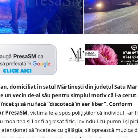
n, domiciliat în satul Mărtinești din județul Satu Mar
de un vecin de-al său pentru simplul motiv că i-a cerut
ncet și să nu facă ”discotecă în aer liber”.
Conform
lor PresaSM,
victima le-a spus polițiștilor că individul l-ar fi
moartea și l-ar fi agresat fizic, lovindu-l cu pumnii și pic
 atenționat să înceteze cu gălăgia, să oprească muzica d