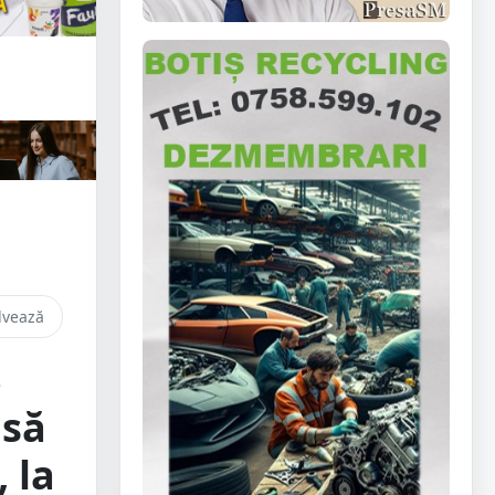
lvează
3
 să
 la