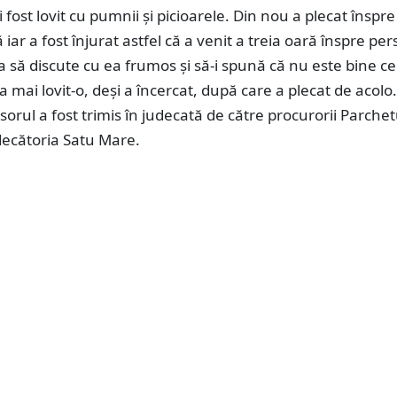
i fost lovit cu pumnii şi picioarele. Din nou a plecat înspre
 iar a fost înjurat astfel că a venit a treia oară înspre pe
a să discute cu ea frumos și să-i spună că nu este bine c
 a mai lovit-o, deși a încercat, după care a plecat de acolo
sorul a fost trimis în judecată de către procurorii Parchet
decătoria Satu Mare.