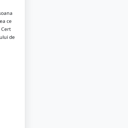
rsoana
eea ce
. Cert
ului de