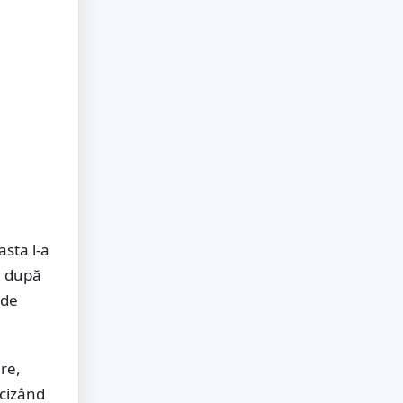
asta l-a
, după
 de
re,
ecizând