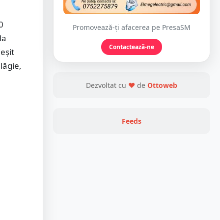
0
Promovează-ți afacerea pe PresaSM
la
Contactează-ne
eşit
ălăgie,
Dezvoltat cu
❤
de
Ottoweb
Feeds