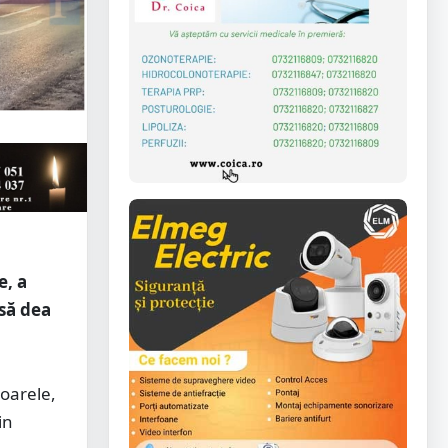
e, a
 să dea
ioarele,
in