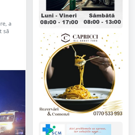
re, a
t să