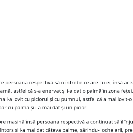
re persoana respectivă să o întrebe ce are cu ei, însă ace
amă, astfel că s-a enervat și i-a dat o palmă în zona feţei
 l-a lovit cu piciorul şi cu pumnul, astfel că a mai lovit-o
ar cu palma şi i-a mai dat şi un picior.
pre maşină însă persoana respectivă a continuat să îl înju
 întors şi i-a mai dat câteva palme, sărindu-i ochelarii, pr