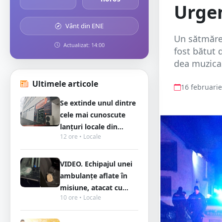
Urge
Vânt din ENE
Un sătmărea
Actualizat: 14:00
fost bătut 
dea muzica m
Ultimele articole
16 februari
Se extinde unul dintre
cele mai cunoscute
lanțuri locale din...
12 ore • Locale
VIDEO. Echipajul unei
ambulanțe aflate în
misiune, atacat cu...
10 ore • Locale