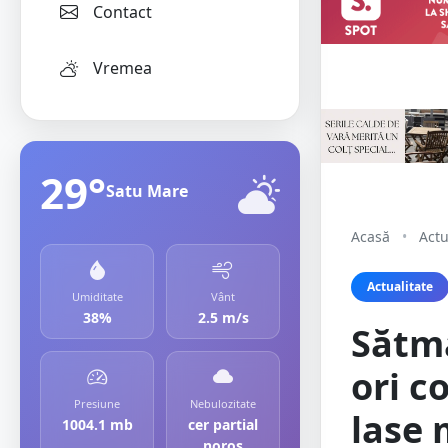
Contact
Vremea
29°
Satu Mare
Acasă
•
Actu
Actualitate
Umiditate
Vânt
38%
2.5 m/s
Sătmă
ori c
Presiune
Nebulozitate
lase 
1004.1 mb
cer partial
noros