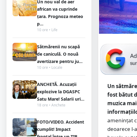
Un nou val de aer
african va cuprinde
țara. Prognoza meteo
p...
10 ore • Life
Sătmărenii nu scapă
de caniculă. O nouă
avertizare pentru ju...
10 ore • Locale
ANCHETĂ. Acuzații
Un sătmărea
explozive la DGASPC
fost bătut 
Satu Mare! Salarii uri...
muzica mai î
18 ore • Anchete
informații
amenințat cu 
FOTO/VIDEO. Accident
deoarece l-a
cumplit! Impact
frontal între un TIR