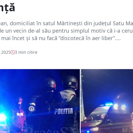
nță
n, domiciliat în satul Mărtinești din județul Satu Ma
de un vecin de-al său pentru simplul motiv că i-a ceru
ai încet și să nu facă ”discotecă în aer liber”....
e 2025
3 min citire