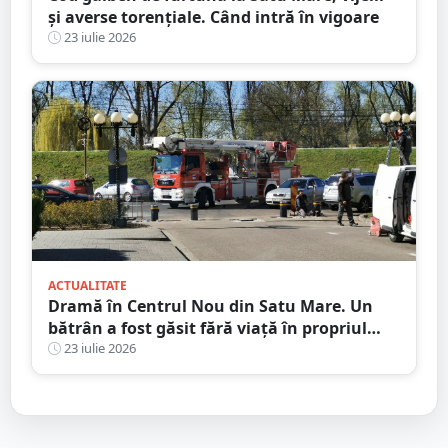
și averse torențiale. Când intră în vigoare
23 iulie 2026
ACTUALITATE
Dramă în Centrul Nou din Satu Mare. Un
bătrân a fost găsit fără viață în propriul
apartament, după două zile în care nu a
23 iulie 2026
mai răspuns la telefon