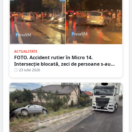
ACTUALITATE
FOTO. Accident rutier în Micro 14.
Intersecție blocată, zeci de persoane s-au
adunat în zonă
23 iulie 2026