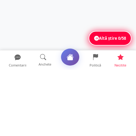
Altă știre
0/58
Anchete
Comentarii
Politică
Necitite
Ultimele articole
DRAMĂ. Bărbat găsit mort, astăzi, într-un
apartament din Sat...
11 ore • Locale
FOTO. Duster rămas fără puntea spate după