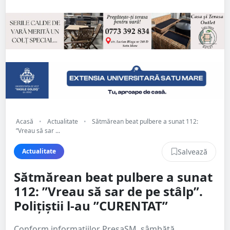
Acasă
•
Actualitate
•
Sătmărean beat pulbere a sunat 112:
”Vreau să sar ...
Salvează
Actualitate
Sătmărean beat pulbere a sunat
112: ”Vreau să sar de pe stâlp”.
Polițiștii l-au ”CURENTAT”
Conform informațiilor PresaSM, sâmbătă,