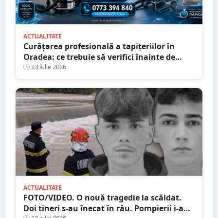
ACTUALITATE
Curățarea profesională a tapițeriilor în
Oradea: ce trebuie să verifici înainte de
programare
23 iulie 2026
ACTUALITATE
FOTO/VIDEO. O nouă tragedie la scăldat.
Doi tineri s-au înecat în râu. Pompierii i-au