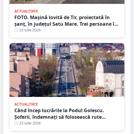
ACTUALITATE
FOTO. Mașină lovită de Tir, proiectată în
șanț, în județul Satu Mare. Trei persoane în
mașină, una la Urgență
23 iulie 2026
ACTUALITATE
Când încep lucrările la Podul Golescu.
Șoferii, îndemnați să folosească rute
alternative
23 iulie 2026