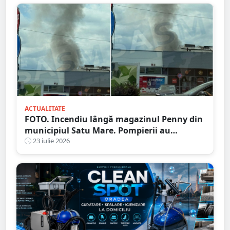
ACTUALITATE
FOTO. Incendiu lângă magazinul Penny din
municipiul Satu Mare. Pompierii au
intervenit rapid
23 iulie 2026