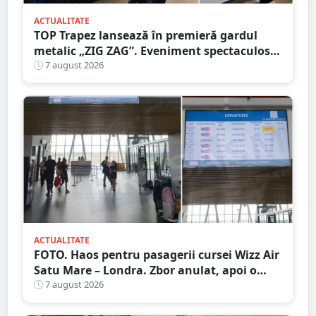
ACTUALITATE
TOP Trapez lansează în premieră gardul
metalic „ZIG ZAG”. Eveniment spectaculos
în Grădina Romei
7 august 2026
ACTUALITATE
FOTO. Haos pentru pasagerii cursei Wizz Air
Satu Mare – Londra. Zbor anulat, apoi o
nouă întârziere. Fără explicații clare
7 august 2026