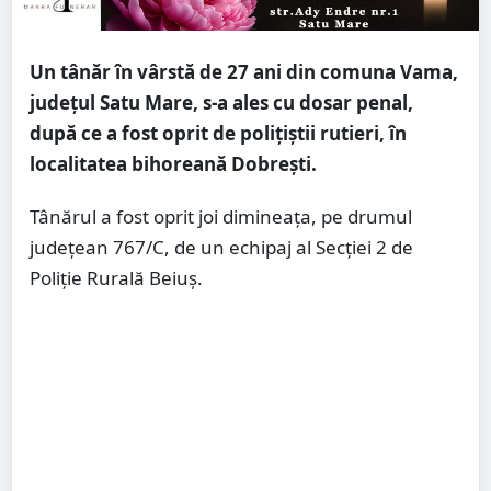
Un tânăr în vârstă de 27 ani din comuna Vama,
judeţul Satu Mare, s-a ales cu dosar penal,
după ce a fost oprit de poliţiştii rutieri, în
localitatea bihoreană Dobrești.
Tânărul a fost oprit joi dimineaţa, pe drumul
judeţean 767/C, de un echipaj al Secţiei 2 de
Poliţie Rurală Beiuş.