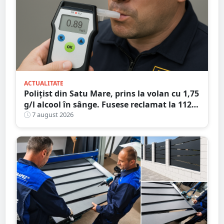
ACTUALITATE
Polițist din Satu Mare, prins la volan cu 1,75
g/l alcool în sânge. Fusese reclamat la 112
că circula pe contrasens
7 august 2026