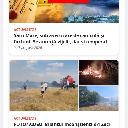
ACTUALITATE
Satu Mare, sub avertizare de caniculă și
furtuni. Se anunță vijelii, dar și temperaturi
ridicate. Avertizarea ANM
7 august 2026
ACTUALITATE
FOTO/VIDEO. Bilanțul inconștienților! Zeci