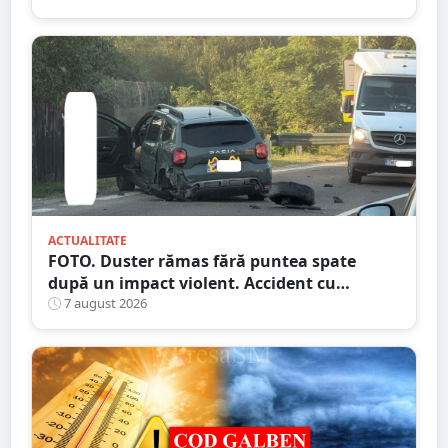
ACTUALITATE
FOTO. Duster rămas fără puntea spate
după un impact violent. Accident cu
implicarea unei mașini din Satu Mare
7 august 2026