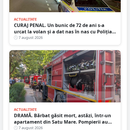
ACTUALITATE
CURAJ PENAL. Un bunic de 72 de ani s-a
urcat la volan și a dat nas în nas cu Poliția
Satu Mare
7 august 2026
ACTUALITATE
DRAMĂ. Bărbat găsit mort, astăzi, într-un
apartament din Satu Mare. Pompierii au
spart ușa
7 august 2026