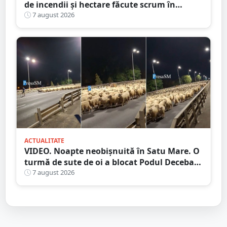
de incendii și hectare făcute scrum în
județul Satu Mare
7 august 2026
ACTUALITATE
VIDEO. Noapte neobișnuită în Satu Mare. O
turmă de sute de oi a blocat Podul Decebal.
Gest de apreciat al ciobanului
7 august 2026