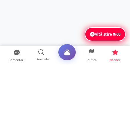
Altă știre
0/60
Anchete
Comentarii
Politică
Necitite
Ultimele articole
ANCHETĂ. Acuzații explozive la DGASPC
Satu Mare! Salarii uri...
18 ore • Anchete
FOTO/VIDEO. Accident cumplit! Impact
frontal între un TIR și...