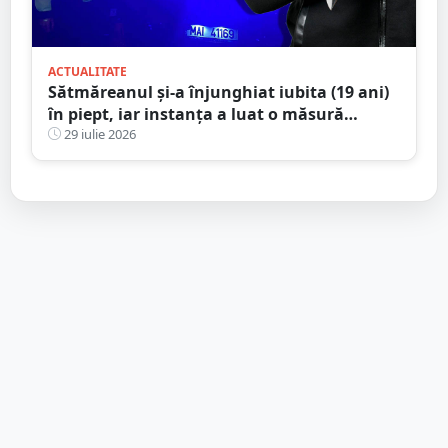
ACTUALITATE
Sătmăreanul și-a înjunghiat iubita (19 ani)
în piept, iar instanța a luat o măsură
radicală
29 iulie 2026