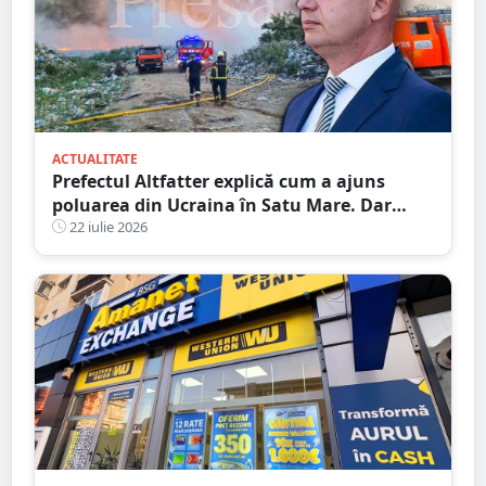
ACTUALITATE
Prefectul Altfatter explică cum a ajuns
poluarea din Ucraina în Satu Mare. Dar
nimic despre RATEUL instituțiilor publice
22 iulie 2026