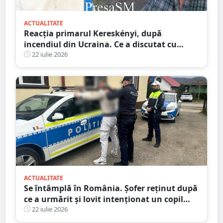
ACTUALITATE
Reacția primarul Kereskényi, după
incendiul din Ucraina. Ce a discutat cu
omologul din Beregovo
22 iulie 2026
ACTUALITATE
Se întâmplă în România. Șofer reținut după
ce a urmărit și lovit intenționat un copil
aflat pe trotinetă
22 iulie 2026