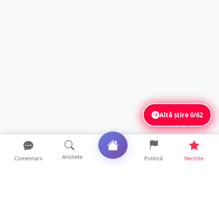
Altă știre
0/62
Anchete
Comentarii
Politică
Necitite
Ultimele articole
Mamă de doar 36 de ani, măcinată de