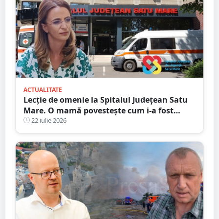
ACTUALITATE
Lecție de omenie la Spitalul Județean Satu
Mare. O mamă povestește cum i-a fost
salvată speranța
22 iulie 2026