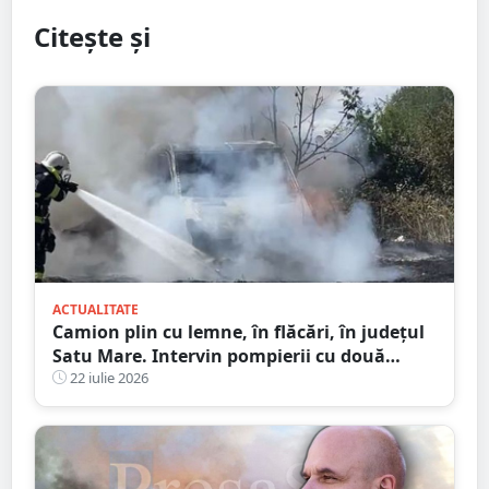
Citește și
ACTUALITATE
Camion plin cu lemne, în flăcări, în județul
Satu Mare. Intervin pompierii cu două
autospeciale
22 iulie 2026