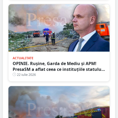
ACTUALITATE
OPINIE. Rușine, Garda de Mediu și APM!
PresaSM a aflat ceea ce instituțiile statului
nu au fost în stare să descopere. Dacă asta
22 iulie 2026
înseamnă protecția mediului, atunci să
plece acasă!