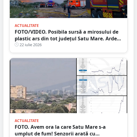
ACTUALITATE
FOTO/VIDEO. Posibila sursă a mirosului de
plastic ars din tot județul Satu Mare. Arde
un depozitul de deșeuri, la aproximativ 15
22 iulie 2026
kilometri de granița României
ACTUALITATE
FOTO. Avem ora la care Satu Mare s-a
umplut de fum! Senzorii arată cu