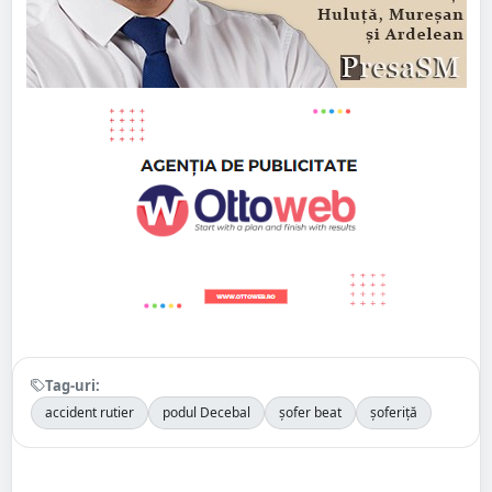
Tag-uri:
accident rutier
podul Decebal
șofer beat
șoferiță