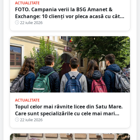
ACTUALITATE
FOTO. Campania verii la BSG Amanet &
Exchange: 10 clienți vor pleca acasă cu câte
1.000 EURO CASH!
22 iulie 2026
ACTUALITATE
Topul celor mai râvnite licee din Satu Mare.
Care sunt specializările cu cele mai mari
medii de intrare
22 iulie 2026