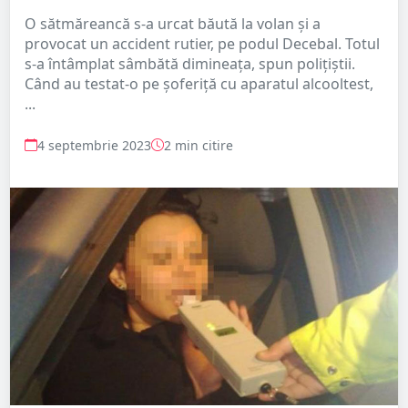
O sătmăreancă s-a urcat băută la volan și a
provocat un accident rutier, pe podul Decebal. Totul
s-a întâmplat sâmbătă dimineața, spun polițiștii.
Când au testat-o pe șoferiță cu aparatul alcooltest,
...
4 septembrie 2023
2 min citire