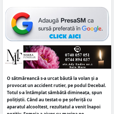
O sătmăreancă s-a urcat băută la volan și a
provocat un accident rutier, pe podul Decebal.
Totul s-a întâmplat sâmbătă dimineața, spun
polițiștii. Când au testat-o pe șoferiță cu
aparatul alcooltest, rezultatul a venit înapoi
pozitiv. Femeia a ajuns cu mașina pe