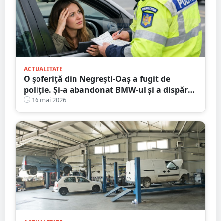
ACTUALITATE
O șoferiță din Negrești-Oaș a fugit de
poliție. Și-a abandonat BMW-ul și a dispărut
printre blocuri
16 mai 2026