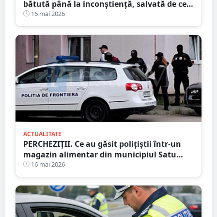
bătută până la inconștiență, salvată de cei
4 copilași
16 mai 2026
ACTUALITATE
PERCHEZIȚII. Ce au găsit polițiștii într-un
magazin alimentar din municipiul Satu
Mare
16 mai 2026