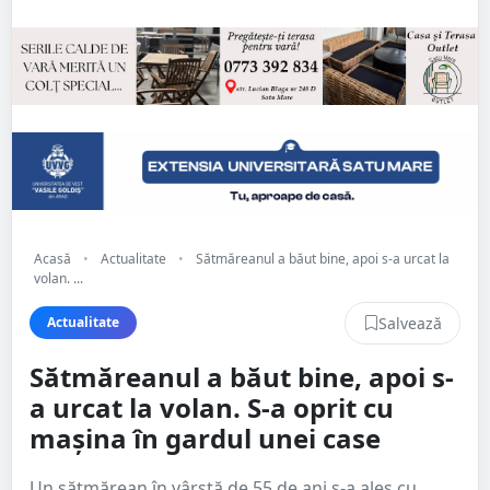
Acasă
•
Actualitate
•
Sătmăreanul a băut bine, apoi s-a urcat la
volan. ...
Salvează
Actualitate
Sătmăreanul a băut bine, apoi s-
a urcat la volan. S-a oprit cu
mașina în gardul unei case
Un sătmărean în vârstă de 55 de ani s-a ales cu