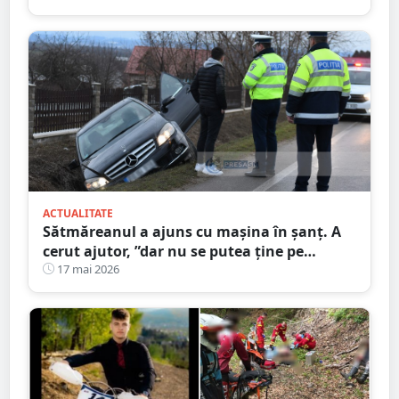
ACTUALITATE
Sătmăreanul a ajuns cu mașina în șanț. A
cerut ajutor, ”dar nu se putea ține pe
picioare”. Martorii au sunat la 112
17 mai 2026