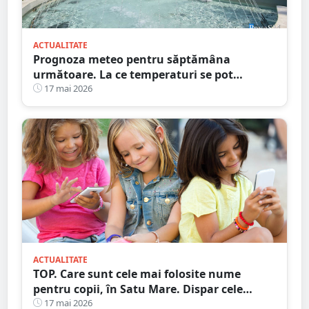
ACTUALITATE
Prognoza meteo pentru săptămâna
următoare. La ce temperaturi se pot
aștepta sătmărenii
17 mai 2026
ACTUALITATE
TOP. Care sunt cele mai folosite nume
pentru copii, în Satu Mare. Dispar cele
tradiționale
17 mai 2026