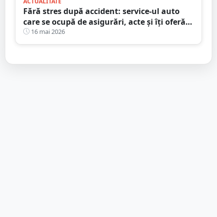
ACTUALITATE
Fără stres după accident: service-ul auto
care se ocupă de asigurări, acte și îți oferă
mașină la schimb
16 mai 2026