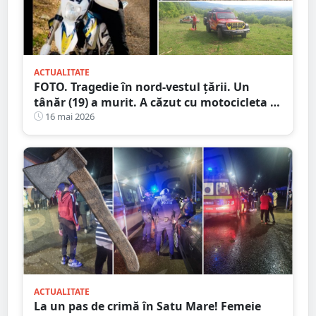
ACTUALITATE
FOTO. Tragedie în nord-vestul țării. Un
tânăr (19) a murit. A căzut cu motocicleta în
prăpastie
16 mai 2026
ACTUALITATE
La un pas de crimă în Satu Mare! Femeie