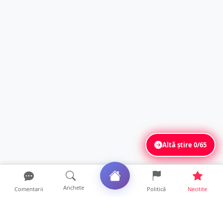
Altă știre
0/65
Anchete
Comentarii
Politică
Necitite