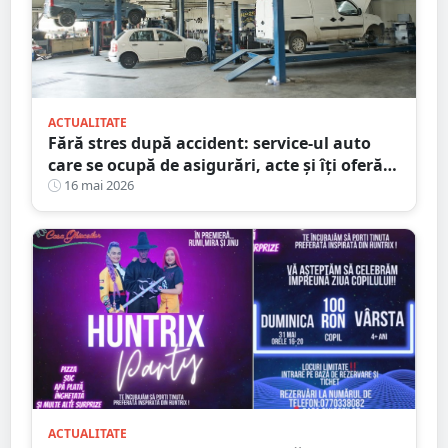
ACTUALITATE
Fără stres după accident: service-ul auto
care se ocupă de asigurări, acte și îți oferă
mașină la schimb
16 mai 2026
ACTUALITATE