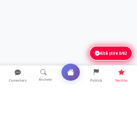
Altă știre
0/62
Anchete
Comentarii
Politică
Necitite
Ultimele articole
FOTO. Haos pentru pasagerii cursei Wizz Air
Satu Mare – Lond...
13 ore • Locale