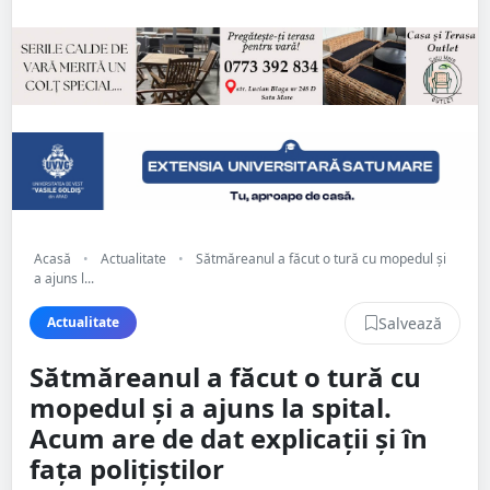
Acasă
•
Actualitate
•
Sătmăreanul a făcut o tură cu mopedul și
a ajuns l...
Salvează
Actualitate
Sătmăreanul a făcut o tură cu
mopedul și a ajuns la spital.
Acum are de dat explicații și în
fața polițiștilor