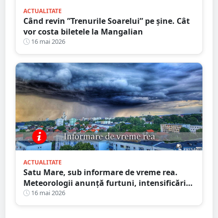
ACTUALITATE
Când revin ”Trenurile Soarelui” pe şine. Cât
vor costa biletele la Mangalian
16 mai 2026
ACTUALITATE
Satu Mare, sub informare de vreme rea.
Meteorologii anunță furtuni, intensificări
de vânt și ploi în averse
16 mai 2026