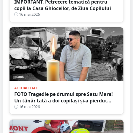
IMPORTANT. Petrecere tematică pentru
copii la Casa Ghioceilor, de Ziua Copilului
16 mai 2026
ACTUALITATE
FOTO Tragedie pe drumul spre Satu Mare!
Un tânăr tată a doi copilași și-a pierdut
viața într-un accident cumplit
16 mai 2026