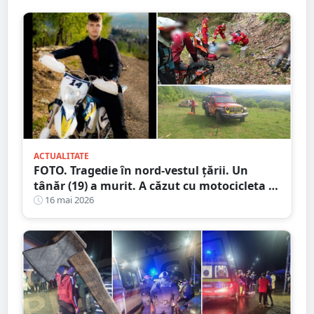
ACTUALITATE
FOTO. Tragedie în nord-vestul țării. Un
tânăr (19) a murit. A căzut cu motocicleta în
prăpastie
16 mai 2026