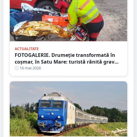
ACTUALITATE
FOTOGALERIE. Drumeție transformată în
coșmar, în Satu Mare: turistă rănită grav
după ce a alergat pe un traseu acoperit cu
16 mai 2026
frunze