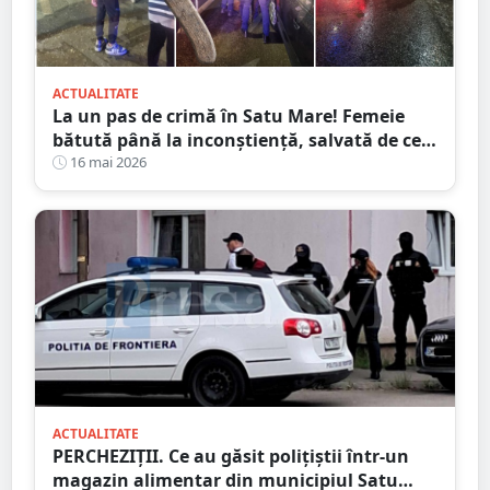
ACTUALITATE
La un pas de crimă în Satu Mare! Femeie
bătută până la inconștiență, salvată de cei
4 copilași
16 mai 2026
ACTUALITATE
PERCHEZIȚII. Ce au găsit polițiștii într-un
magazin alimentar din municipiul Satu