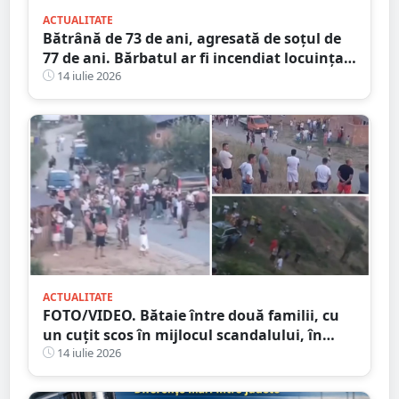
ACTUALITATE
Bătrână de 73 de ani, agresată de soțul de
77 de ani. Bărbatul ar fi incendiat locuința
din județul Satu Mare
14 iulie 2026
ACTUALITATE
FOTO/VIDEO. Bătaie între două familii, cu
un cuțit scos în mijlocul scandalului, în
Satu Mare. 400 de persoane la fața locului
14 iulie 2026