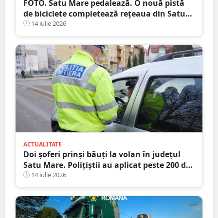
FOTO. Satu Mare pedalează. O nouă pistă
de biciclete completează rețeaua din Satu
Mare
14 iulie 2026
ACTUALITATE
Doi șoferi prinși băuți la volan în județul
Satu Mare. Polițiștii au aplicat peste 200 de
amenzi într-o singură zi
14 iulie 2026