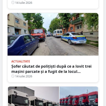
apărare și cere retragerea acestuia
14 iulie 2026
ACTUALITATE
Șofer căutat de polițiști după ce a lovit trei
mașini parcate și a fugit de la locul
accidentului, în Satu Mare
14 iulie 2026