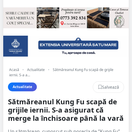
Acasă
•
Actualitate
•
Sătmăreanul Kung Fu scapă de grijile
iernii. S-a a...
Salvează
Actualitate
Sătmăreanul Kung Fu scapă de
grijile iernii. S-a asigurat că
merge la închisoare până la vară
Un sătmărean, cunoscut sub porecla de ”Kung Fu”,