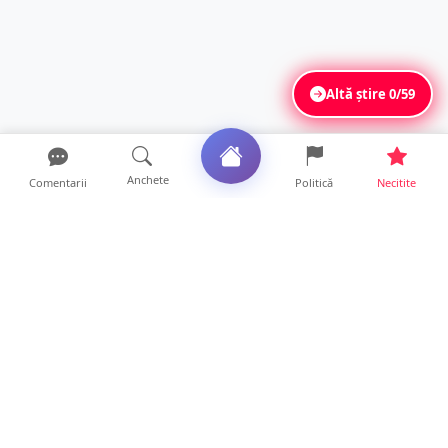
Altă știre
0/59
Anchete
Comentarii
Politică
Necitite
Ultimele articole
ANCHETĂ. Acuzații explozive la DGASPC
Satu Mare! Salarii uri...
18 ore • Anchete
FOTO/VIDEO. Accident cumplit! Impact
frontal între un TIR și...
16 ore • Locale