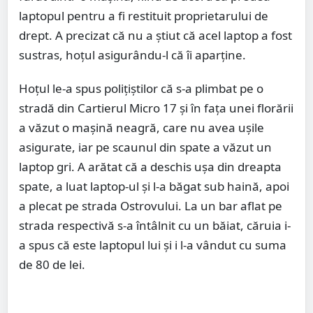
laptopul pentru a fi restituit proprietarului de
drept. A precizat că nu a știut că acel laptop a fost
sustras, hoțul asigurându-l că îi aparține.
Hoțul le-a spus polițiștilor că s-a plimbat pe o
stradă din Cartierul Micro 17 şi în faţa unei florării
a văzut o maşină neagră, care nu avea uşile
asigurate, iar pe scaunul din spate a văzut un
laptop gri. A arătat că a deschis uşa din dreapta
spate, a luat laptop-ul şi l-a băgat sub haină, apoi
a plecat pe strada Ostrovului. La un bar aflat pe
strada respectivă s-a întâlnit cu un băiat, căruia i-
a spus că este laptopul lui şi i l-a vândut cu suma
de 80 de lei.