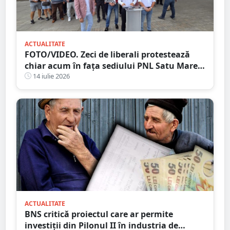
ACTUALITATE
FOTO/VIDEO. Zeci de liberali protestează
chiar acum în fața sediului PNL Satu Mare.
Scandări împotriva conducerii județene
14 iulie 2026
ACTUALITATE
BNS critică proiectul care ar permite
investiții din Pilonul II în industria de