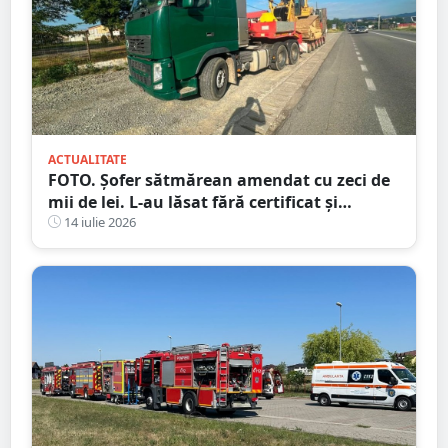
ACTUALITATE
FOTO. Șofer sătmărean amendat cu zeci de
mii de lei. L-au lăsat fără certificat și
plăcuțe
14 iulie 2026