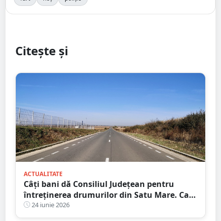
Citește și
ACTUALITATE
Câți bani dă Consiliul Județean pentru
întreținerea drumurilor din Satu Mare. Care
sunt firmele câștigătoare
24 iunie 2026