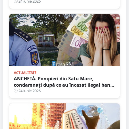
Culturile agricole, grav afectate
24 iunie 2026
ACTUALITATE
ANCHETĂ. Pompieri din Satu Mare,
condamnați după ce au încasat ilegal bani.
Cum funcționa mecanismul
24 iunie 2026