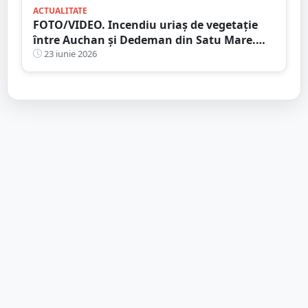
ACTUALITATE
FOTO/VIDEO. Incendiu uriaș de vegetație
între Auchan și Dedeman din Satu Mare.
Flăcările amenință complexul comercial
23 iunie 2026