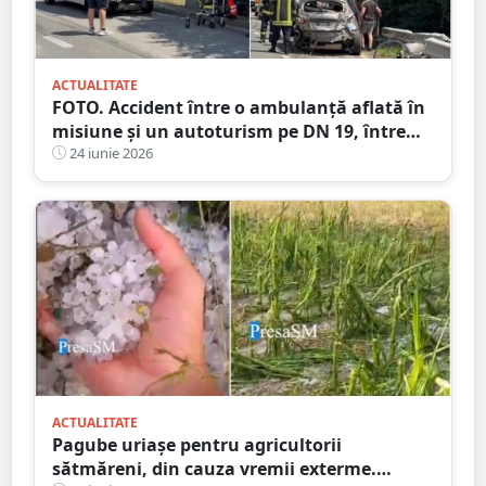
ACTUALITATE
FOTO. Accident între o ambulanță aflată în
misiune și un autoturism pe DN 19, între
Carei și Petrești
24 iunie 2026
ACTUALITATE
Pagube uriașe pentru agricultorii
sătmăreni, din cauza vremii exterme.