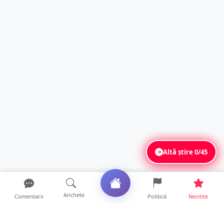
Altă știre
0/45
Anchete
Comentarii
Politică
Necitite