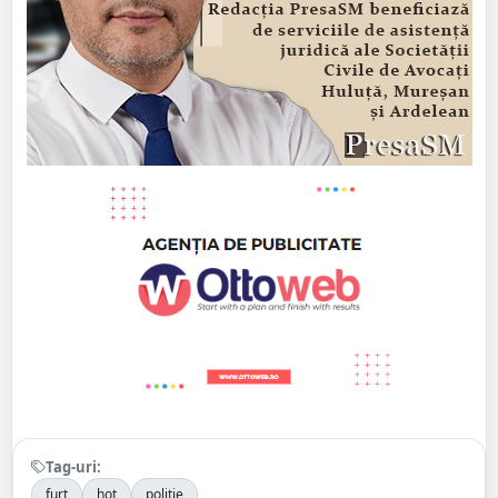
Tag-uri:
furt
hoț
poliție