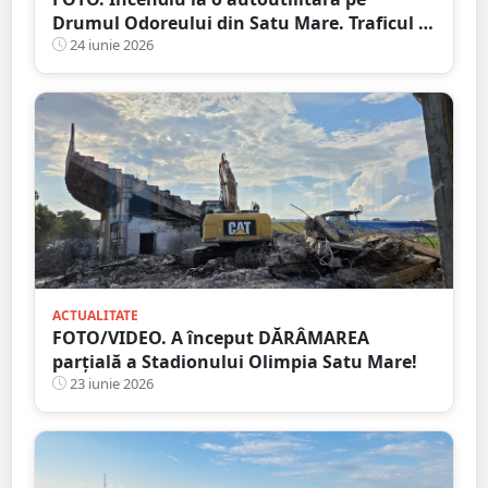
Drumul Odoreului din Satu Mare. Traficul a
fost afectat temporar
24 iunie 2026
ACTUALITATE
FOTO/VIDEO. A început DĂRÂMAREA
parțială a Stadionului Olimpia Satu Mare!
23 iunie 2026