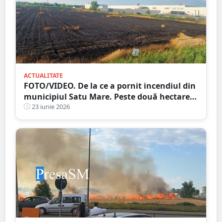
ACTUALITATE
FOTO/VIDEO. De la ce a pornit incendiul din
municipiul Satu Mare. Peste două hectare
de grâu, făcute scrum
23 iunie 2026