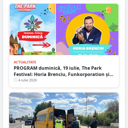
ACTUALITATE
PROGRAM duminică, 19 iulie, The Park
Festival: Horia Brenciu, Funkorporation și
Neoton Família, dar și zeci de activități
4 iulie 2026
pentru toate vârstele