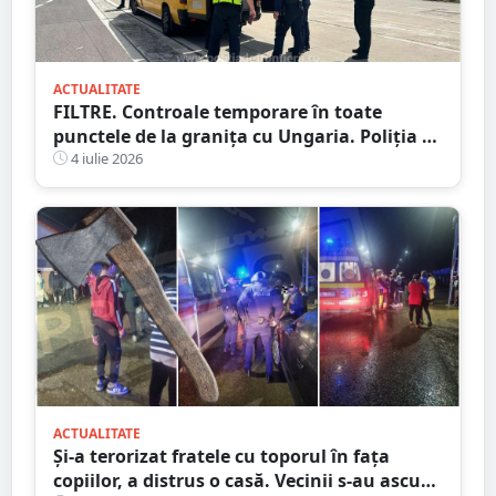
ACTUALITATE
FILTRE. Controale temporare în toate
punctele de la granița cu Ungaria. Poliția de
Frontieră, Poliția și Jandarmeria
4 iulie 2026
ACTUALITATE
Și-a terorizat fratele cu toporul în fața
copiilor, a distrus o casă. Vecinii s-au ascuns