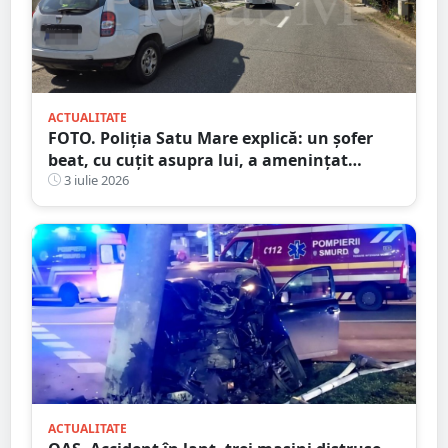
ACTUALITATE
FOTO. Poliția Satu Mare explică: un șofer
beat, cu cuțit asupra lui, a amenințat
polițiștii. Trupele speciale l-au imobilizat
3 iulie 2026
ACTUALITATE