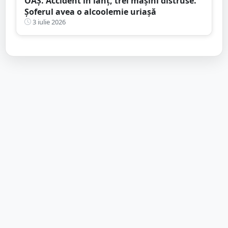
OAȘ. Accident în lanț, trei mașini distruse.
Șoferul avea o alcoolemie uriașă
3 iulie 2026