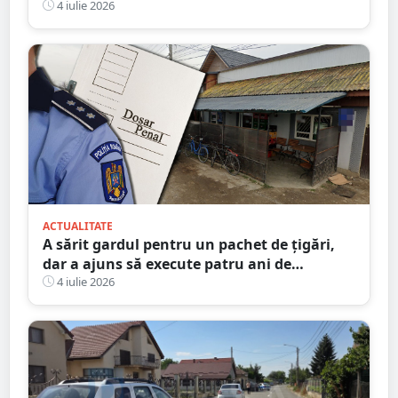
de frică
4 iulie 2026
ACTUALITATE
A sărit gardul pentru un pachet de țigări,
dar a ajuns să execute patru ani de
închisoare
4 iulie 2026