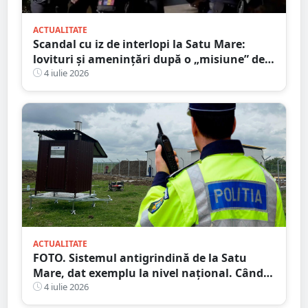
ACTUALITATE
Scandal cu iz de interlopi la Satu Mare:
lovituri și amenințări după o „misiune” de
recuperare a iubitei
4 iulie 2026
ACTUALITATE
FOTO. Sistemul antigrindină de la Satu
Mare, dat exemplu la nivel național. Când
ar putea fi dat în folosință
4 iulie 2026