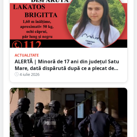
ACTUALITATE
ALERTĂ | Minoră de 17 ani din județul Satu
Mare, dată dispărută după ce a plecat de
acasă în toiul nopții. Poliția cere ajutorul
4 iulie 2026
populației