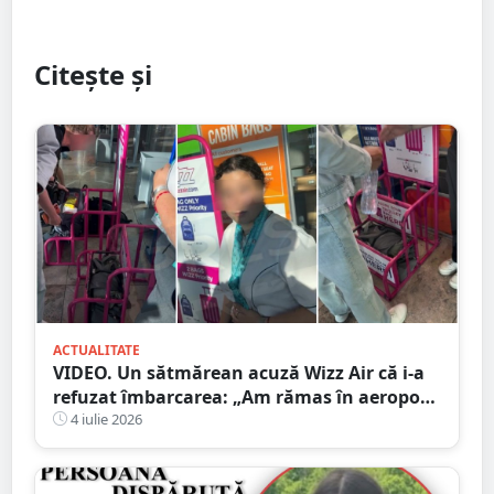
Citește și
ACTUALITATE
VIDEO. Un sătmărean acuză Wizz Air că i-a
refuzat îmbarcarea: „Am rămas în aeroport
cu băiețelul nostru de 2 ani”
4 iulie 2026