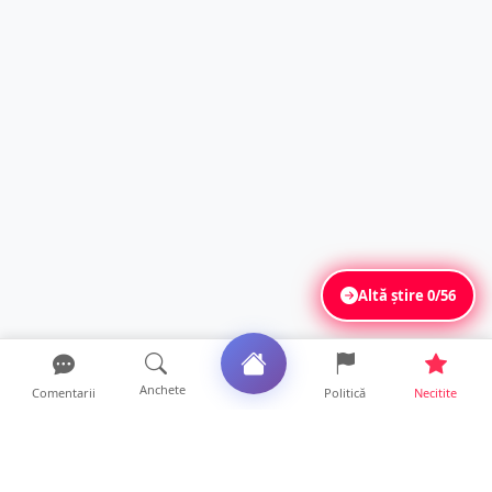
Altă știre
0/56
Anchete
Comentarii
Politică
Necitite
Ultimele articole