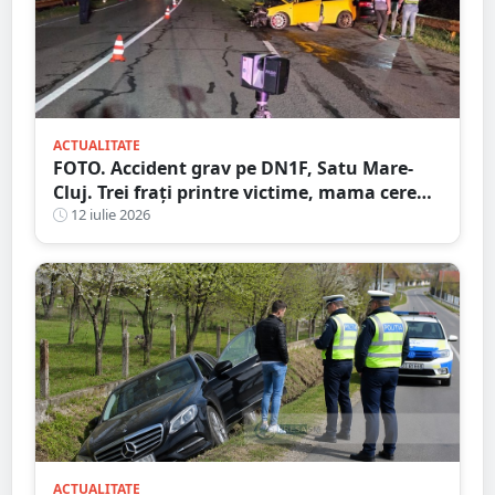
ACTUALITATE
FOTO. Accident grav pe DN1F, Satu Mare-
Cluj. Trei frați printre victime, mama cere
ajutorul martorilor
12 iulie 2026
ACTUALITATE