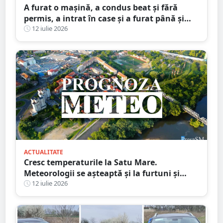
A furat o mașină, a condus beat și fără
permis, a intrat în case și a furat până și
brazi ornamentali. Faptele unui minor din
12 iulie 2026
Satu Mare
ACTUALITATE
Cresc temperaturile la Satu Mare.
Meteorologii se așteaptă și la furtuni și
vijelii. Prognoza meteo pentru săptămâna
12 iulie 2026
următoare