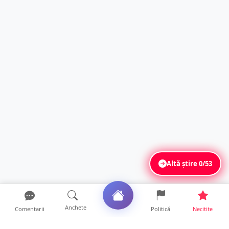
Altă știre
0/53
Anchete
Comentarii
Politică
Necitite