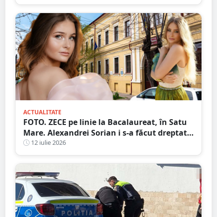
ACTUALITATE
FOTO. ZECE pe linie la Bacalaureat, în Satu
Mare. Alexandrei Sorian i s-a făcut dreptate
după contestații
12 iulie 2026