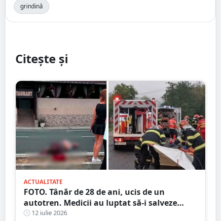
grindină
Citește și
ACTUALITATE
FOTO. Tânăr de 28 de ani, ucis de un
autotren. Medicii au luptat să-i salveze
viața, dar fără succes, în județul vecin
12 iulie 2026