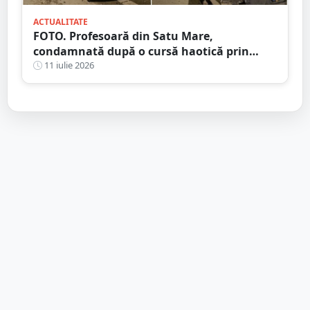
ACTUALITATE
FOTO. Profesoară din Satu Mare,
condamnată după o cursă haotică prin
oraș. Alcoolemie uriașă, oprită de un șofer
11 iulie 2026
curajos