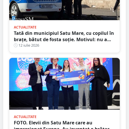
ACTUALITATE
Tată din municipiul Satu Mare, cu copilul în
brațe, bătut de fosta soție. Motivul: nu a
vrut să meargă în excursie
12 iulie 2026
ACTUALITATE
FOTO. Elevii din Satu Mare care au