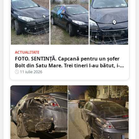
ACTUALITATE
FOTO. SENTINȚĂ. Capcană pentru un șofer
Bolt din Satu Mare. Trei tineri l-au bătut, i-
au furat mașina și banii după ce l-au
11 iulie 2026
chemat prin aplicație