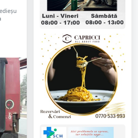
Medieșu
a