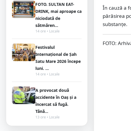
FOTO. SULTAN EAT-
În cauză a f
DRINK, mai aproape ca
părăsirea po
niciodată de
substanțe.
sătmăren...
14 ore • Locale
FOTO: Arhiv
Festivalul
Internațional de Șah
Satu Mare 2026 începe
luni. ...
14 ore • Locale
A provocat două
accidente în Oaș și a
încercat să fugă.
Tână...
13 ore • Locale