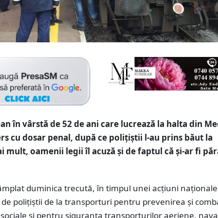
n în vârstă de 52 de ani care lucrează la halta din M
ers cu dosar penal, după ce polițiștii l-au prins băut la
i mult, oamenii legii îl acuză și de faptul că și-ar fi păr
tâmplat duminica trecută, în timpul unei acțiuni naționale
de polițiștii de la transporturi pentru prevenirea și com
isociale și pentru siguranța transporturilor aeriene, naval