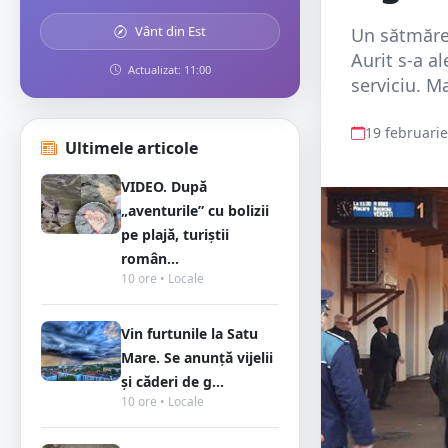
Vânt din Est
Un sătmărea
Aurit s-a al
Actualizat: 11:00
serviciu. Ma
19 februari
Ultimele articole
VIDEO. După
„aventurile” cu bolizii
pe plajă, turiștii
român...
10 ore • Locale
Vin furtunile la Satu
Mare. Se anunță vijelii
și căderi de g...
10 ore • Locale