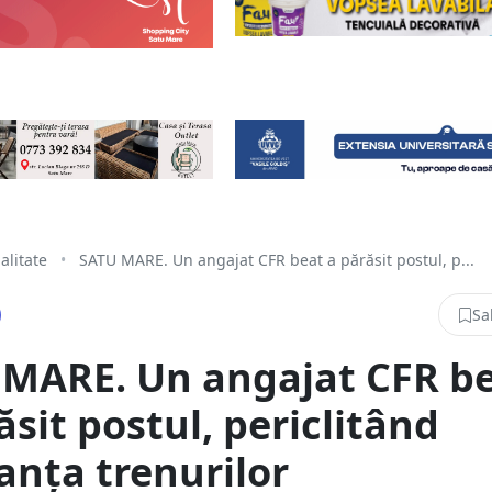
alitate
•
SATU MARE. Un angajat CFR beat a părăsit postul, p...
Sa
 MARE. Un angajat CFR b
ăsit postul, periclitând
anța trenurilor