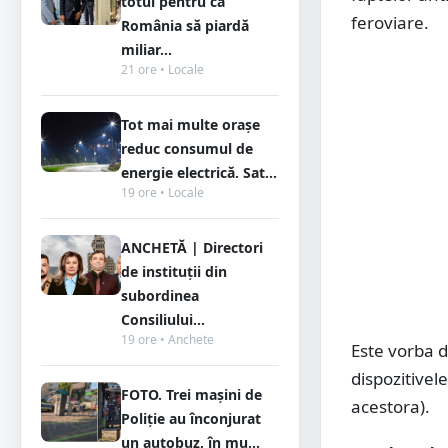
totul pentru ca
feroviare.
România să piardă
miliar...
21 ore • Locale
Tot mai multe orașe
reduc consumul de
energie electrică. Sat...
19 ore • Locale
ANCHETĂ | Directori
de instituții din
subordinea
Consiliului...
19 ore • Anchete
Este vorba 
dispozitivel
FOTO. Trei mașini de
acestora).
Poliție au înconjurat
un autobuz, în mu...