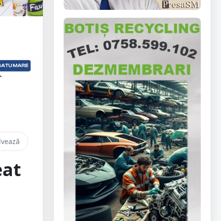
lvează
eat