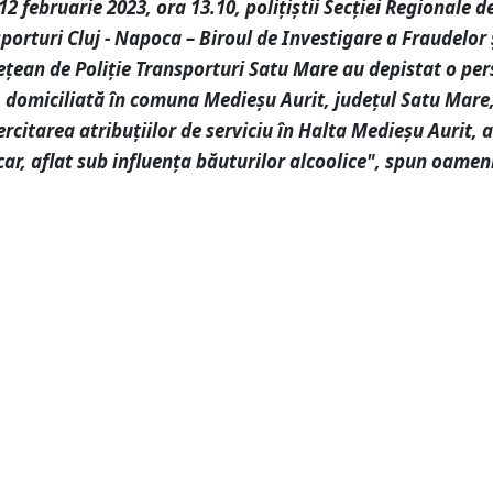
12 februarie 2023, ora 13.10, polițiștii Secției Regionale d
sporturi Cluj - Napoca – Biroul de Investigare a Fraudelor 
ețean de Poliție Transporturi Satu Mare au depistat o pe
, domiciliată în comuna Medieșu Aurit, județul Satu Mare
xercitarea atribuțiilor de serviciu în Halta Medieșu Aurit,
car, aflat sub influența băuturilor alcoolice", spun oamenii