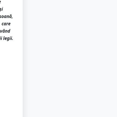
e
și
rsoană,
, care
 având
 legii.