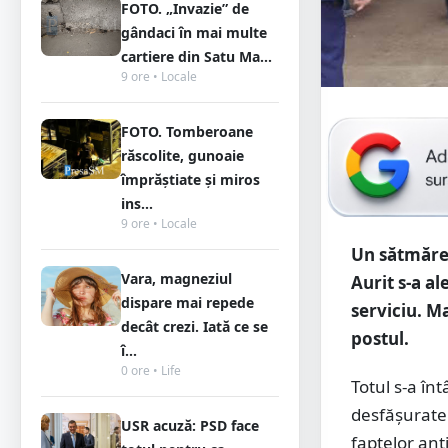
FOTO. „Invazie” de
gândaci în mai multe
cartiere din Satu Ma...
9 ore • Locale
FOTO. Tomberoane
răscolite, gunoaie
împrăștiate și miros
ins...
9 ore • Locale
Un sătmărea
Vara, magneziul
Aurit s-a al
dispare mai repede
serviciu. Ma
decât crezi. Iată ce se
postul.
î...
0 ore • Life
Totul s-a în
desfășurate 
USR acuză: PSD face
faptelor ant