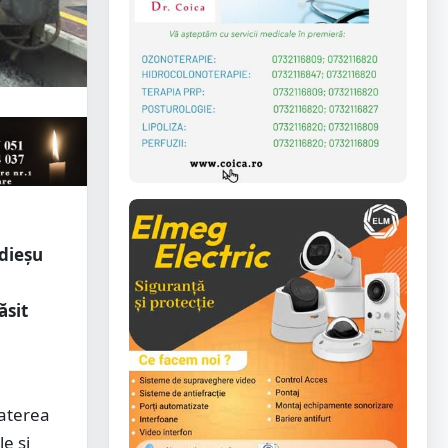
edieșu
ăsit
baterea
e și