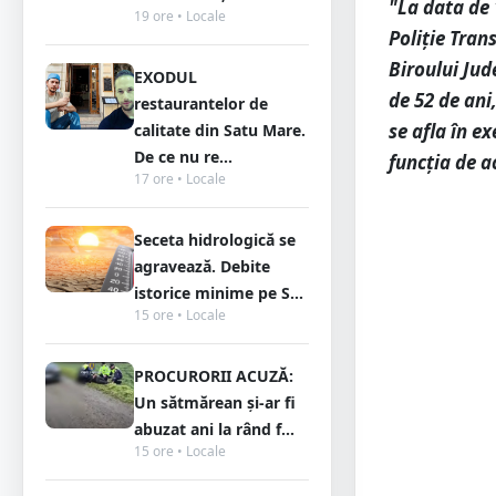
"La data de 
19 ore • Locale
Poliție Tran
Biroului Jud
EXODUL
de 52 de ani
restaurantelor de
se afla în e
calitate din Satu Mare.
De ce nu re...
funcția de a
17 ore • Locale
Seceta hidrologică se
agravează. Debite
istorice minime pe S...
15 ore • Locale
PROCURORII ACUZĂ:
Un sătmărean și-ar fi
abuzat ani la rând f...
15 ore • Locale