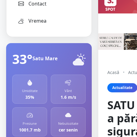
Contact
Vremea
33°
Satu Mare
Acasă
•
Actu
Actualitate
Umiditate
Vânt
35%
1.6 m/s
SATU
a păr
Presiune
Nebulozitate
sigur
1001.7 mb
cer senin