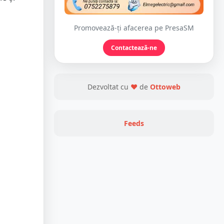
Promovează-ți afacerea pe PresaSM
Contactează-ne
Dezvoltat cu
❤
de
Ottoweb
Feeds