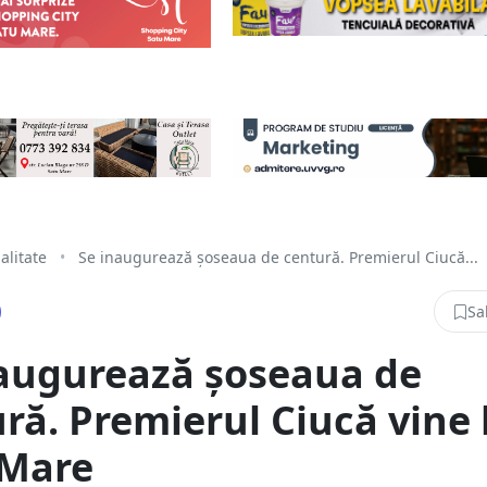
alitate
•
Se inaugurează șoseaua de centură. Premierul Ciucă...
Sa
augurează șoseaua de
ră. Premierul Ciucă vine 
 Mare