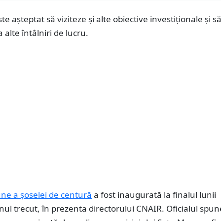
e așteptat să viziteze și alte obiective investiționale și s
a alte întâlniri de lucru.
une a șoselei de centură
a fost inaugurată la finalul lunii
ul trecut, în prezenta directorului CNAIR. Oficialul spu