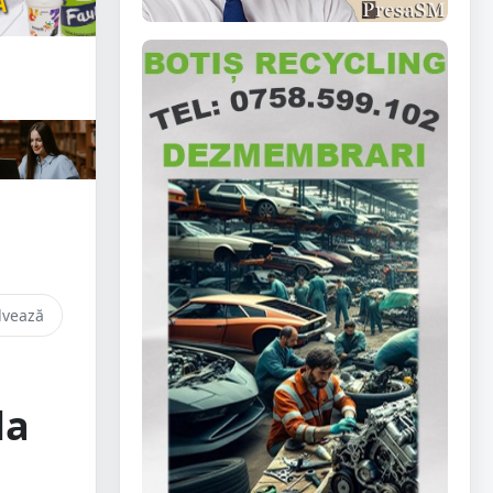
lvează
la