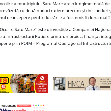
ocolire a municipiului Satu Mare are o lungime totală de
prevăzută cu două noduri rutiere precum și cinci poduri ș
nul de începere pentru lucrările a fost emis în luna mai 
Ocolire Satu Mare” este o investiție a Companiei Naționa
 a Infrastructurii Rutiere printr-un proiect finanțat integ
opene prin POIM – Programul Operațional Infrastructur