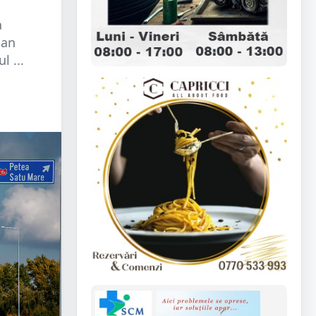
a
ian
l ...