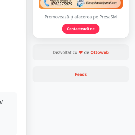
Promovează-ți afacerea pe PresaSM
Contactează-ne
Dezvoltat cu
❤
de
Ottoweb
Feeds
el