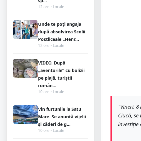
sp...
12 ore • Locale
Unde te poți angaja
după absolvirea Școlii
Postliceale „Henr...
12 ore • Locale
VIDEO. După
„aventurile” cu bolizii
pe plajă, turiștii
român...
10 ore • Locale
"Vineri, 
Vin furtunile la Satu
Ciucă, se
Mare. Se anunță vijelii
investiți
și căderi de g...
10 ore • Locale