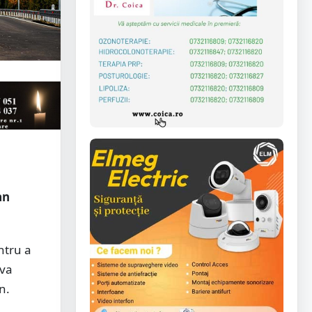
a
an
ntru a
 va
n.