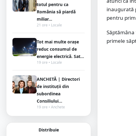
atunci că în
totul pentru ca
inaugurată p
România să piardă
pentru prim
miliar...
21 ore • Locale
Săptămâna t
primele săpt
Tot mai multe orașe
reduc consumul de
energie electrică. Sat...
19 ore • Locale
ANCHETĂ | Directori
de instituții din
subordinea
Consiliului...
19 ore • Anchete
Distribuie