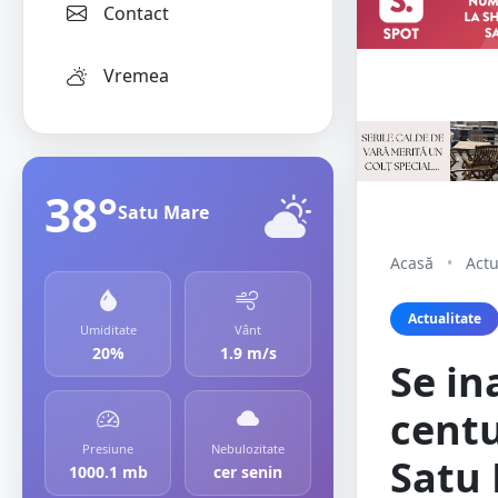
Contact
Vremea
38°
Satu Mare
Acasă
•
Actu
Actualitate
Umiditate
Vânt
20%
1.9 m/s
Se in
centu
Presiune
Nebulozitate
Satu
1000.1 mb
cer senin