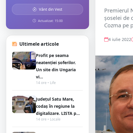
Vânt din Vest
Premierul N
șoselei de 
Actualizat: 15:00
Cozma pe pa
4 iulie 2022
Ultimele articole
Profit pe seama
neatenției șoferilor.
Un site din Ungaria
vi...
14 ore • Life
Județul Satu Mare,
codaș în regiune la
digitalizare. LISTA p...
14 ore • Locale