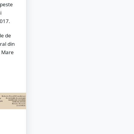
 peste
i
2017.
le de
ral din
ă Mare