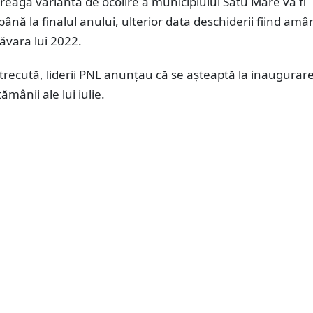
treaga variantă de ocolire a municipiului Satu Mare va fi
ână la finalul anului, ulterior data deschiderii fiind amâ
ăvara lui 2022.
recută, liderii PNL anunțau că se așteaptă la inaugurare
ămânii ale lui iulie.