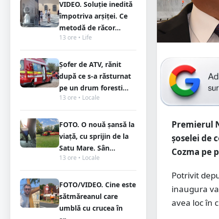
VIDEO. Soluție inedită
împotriva arșiței. Ce
metodă de răcor...
13 ore • Life
Șofer de ATV, rănit
după ce s-a răsturnat
pe un drum foresti...
13 ore • Locale
Premierul N
FOTO. O nouă șansă la
viață, cu sprijin de la
șoselei de 
Satu Mare. Sân...
Cozma pe pa
13 ore • Locale
Potrivit dep
FOTO/VIDEO. Cine este
inaugura va
sătmăreanul care
avea loc în 
umblă cu crucea în