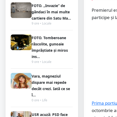
FOTO. „Invazie” de
Premierul est
gândaci în mai multe
participe și l
cartiere din Satu Ma...
9 ore • Locale
FOTO. Tomberoane
răscolite, gunoaie
împrăștiate și miros
ins...
9 ore • Locale
Vara, magneziul
dispare mai repede
decât crezi. Iată ce se
î...
0 ore • Life
Prima porți
octombrie an
USR acuză: PSD face