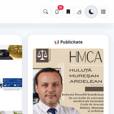
36
📢 Publicitate