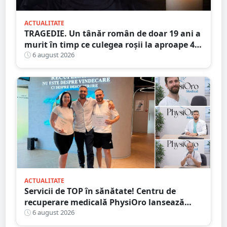
ACTUALITATE
TRAGEDIE. Un tânăr român de doar 19 ani a
murit în timp ce culegea roșii la aproape 40
de grade Celsius,în Italia
6 august 2026
ACTUALITATE
Servicii de TOP în sănătate! Centru de
recuperare medicală PhysiOro lansează
Divizia medicală PhysiOro
6 august 2026