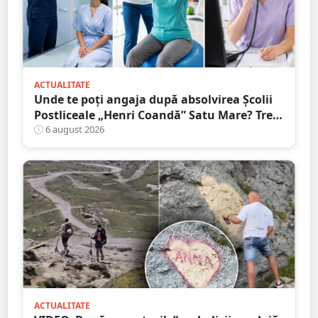
ACTUALITATE
Unde te poți angaja după absolvirea Școlii
Postliceale „Henri Coandă” Satu Mare? Trei
calificări medicale, numeroase oportunități
6 august 2026
de carieră
ACTUALITATE