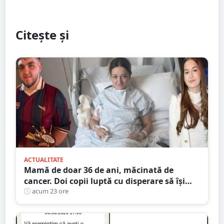
Citește și
ACTUALITATE
Mamă de doar 36 de ani, măcinată de
cancer. Doi copii luptă cu disperare să își
salveze mama: „Nu o lăsați să se stingă”
acum 23 ore