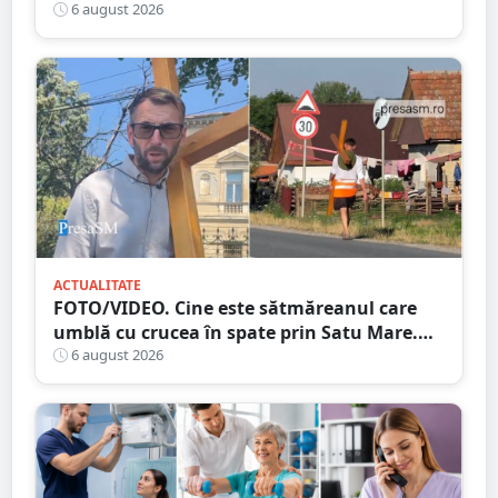
într-o misiune contra cronometru pentru
6 august 2026
un transplant hepatic
ACTUALITATE
FOTO/VIDEO. Cine este sătmăreanul care
umblă cu crucea în spate prin Satu Mare.
De ce face acest gest
6 august 2026