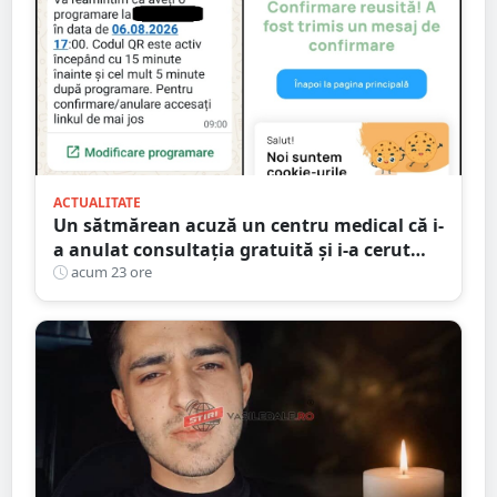
ACTUALITATE
Un sătmărean acuză un centru medical că i-
a anulat consultația gratuită și i-a cerut
250 de lei pentru aceeași programare
acum 23 ore