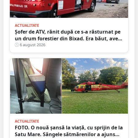
ACTUALITATE
Șofer de ATV, rănit după ce s-a răsturnat pe
un drum forestier din Bixad. Era băut, avea
permisul anulat, iar vehiculul nu era
6 august 2026
înmatriculat
ACTUALITATE
FOTO. O nouă șansă la viață, cu sprijin de la
Satu Mare. Sângele sătmărenilor a ajuns