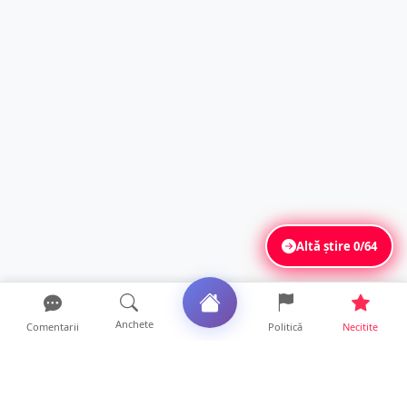
Altă știre
0/64
Anchete
Comentarii
Politică
Necitite
Ultimele articole