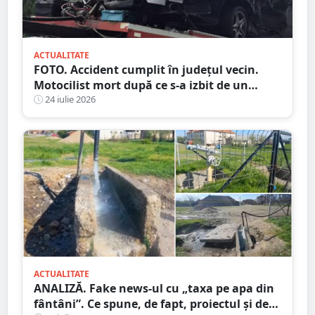
ACTUALITATE
FOTO. Accident cumplit în județul vecin.
Motocilist mort după ce s-a izbit de un
copac și un microbuz
24 iulie 2026
ACTUALITATE
ANALIZĂ. Fake news-ul cu „taxa pe apa din
fântâni”. Ce spune, de fapt, proiectul și de