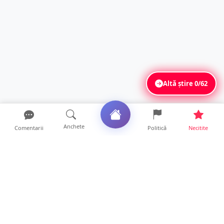
Altă știre
0/62
Anchete
Comentarii
Politică
Necitite
Ultimele articole
FOTO. Haos pentru pasagerii cursei Wizz Air
Satu Mare – Lond...
13 ore • Locale