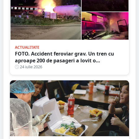
ACTUALITATE
FOTO. Accident feroviar grav. Un tren cu
aproape 200 de pasageri a lovit o
autocisternă, care a luat foc
24 iulie 2026