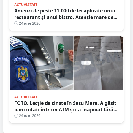
ACTUALITATE
Amenzi de peste 11.000 de lei aplicate unui
restaurant și unui bistro. Atenție mare de
unde mâncați
24 iulie 2026
ACTUALITATE
FOTO. Lecție de cinste în Satu Mare. A găsit
bani uitați într-un ATM și i-a înapoiat fără
să stea pe gânduri
24 iulie 2026