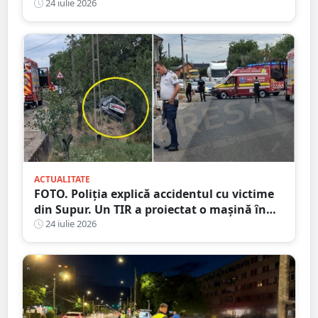
unde a pornit dezinformarea
24 iulie 2026
ACTUALITATE
FOTO. Poliția explică accidentul cu victime
din Supur. Un TIR a proiectat o mașină în
șanț
24 iulie 2026