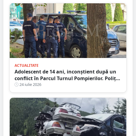
ACTUALITATE
Adolescent de 14 ani, inconștient după un
conflict în Parcul Turnul Pompierilor. Poliția
a deschis dosar penal
24 iulie 2026