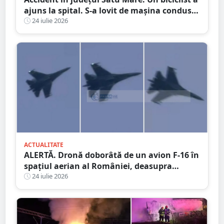
ajuns la spital. S-a lovit de mașina condusă
de un tânăr șofer
24 iulie 2026
ACTUALITATE
ALERTĂ. Dronă doborâtă de un avion F-16 în
spațiul aerian al României, deasupra
județului Buzău
24 iulie 2026