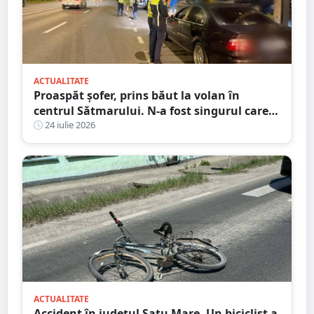
ACTUALITATE
Proaspăt șofer, prins băut la volan în
centrul Sătmarului. N-a fost singurul care a
călcat pe bec
24 iulie 2026
ACTUALITATE
Accident în județul Satu Mare. Un biciclist a