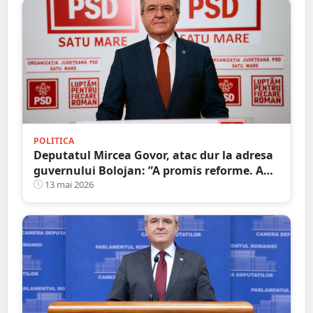
POLITICA
Deputatul Mircea Govor, atac dur la adresa
guvernului Bolojan: ”A promis reforme. A
livrat scumpiri, taxe și blocaj economic.
13 mai 2026
Românii plătesc prețul”