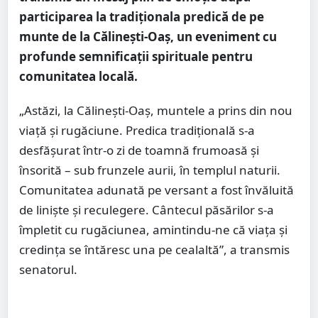
participarea la tradiționala predică de pe
munte de la Călinești-Oaș, un eveniment cu
profunde semnificații spirituale pentru
comunitatea locală.
„Astăzi, la Călinești-Oaș, muntele a prins din nou
viață și rugăciune. Predica tradițională s-a
desfășurat într-o zi de toamnă frumoasă și
însorită – sub frunzele aurii, în templul naturii.
Comunitatea adunată pe versant a fost învăluită
de liniște și reculegere. Cântecul păsărilor s-a
împletit cu rugăciunea, amintindu-ne că viața și
credința se întăresc una pe cealaltă”, a transmis
senatorul.