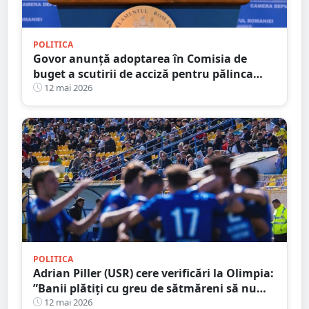
POLITICA
Govor anunță adoptarea în Comisia de
buget a scutirii de acciză pentru pălinca
făcută acasă: ”Protejăm tradițiile
12 mai 2026
românești”
POLITICA
Adrian Piller (USR) cere verificări la Olimpia:
”Banii plătiți cu greu de sătmăreni să nu
mai fie aruncați pe apa sâmbetei”
12 mai 2026