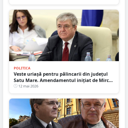
POLITICA
Veste uriașă pentru pălincarii din județul
Satu Mare. Amendamentul inițiat de Mircea
Govor trece de primul test
12 mai 2026