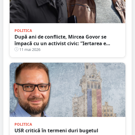
POLITICA
După ani de conflicte, Mircea Govor se
împacă cu un activist civic: ”Iertarea e
virtutea oamenilor puternici”
11 mai 2026
POLITICA
USR critică în termeni duri bugetul