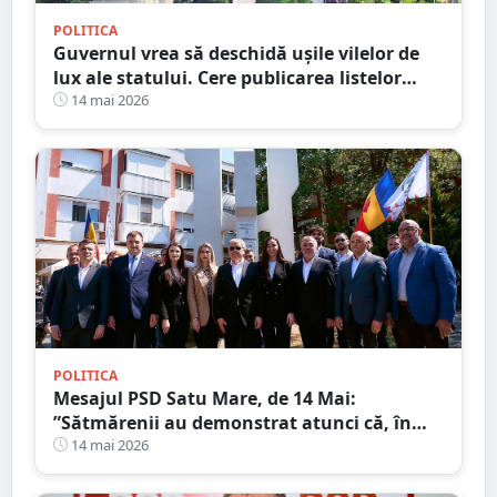
POLITICA
Guvernul vrea să deschidă ușile vilelor de
lux ale statului. Cere publicarea listelor
complete cu beneficiarii și imobilele de
14 mai 2026
protocol
POLITICA
Mesajul PSD Satu Mare, de 14 Mai:
”Sătmărenii au demonstrat atunci că, în
fața unei tragedii, solidaritatea poate
14 mai 2026
transforma suferința în speranță”