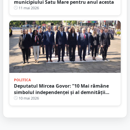
municipiului Satu Mare pentru anul acesta
11 mai 2026
POLITICA
Deputatul Mircea Govor: ”10 Mai rămâne
simbolul independenței și al demnității
naționale”
10 mai 2026