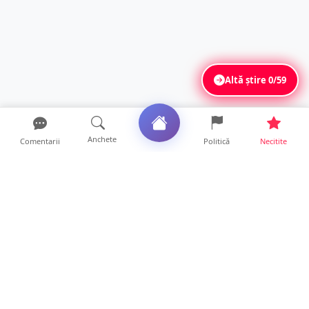
Altă știre
0/59
Anchete
Comentarii
Politică
Necitite
Ultimele articole
ANCHETĂ. Acuzații explozive la DGASPC
Satu Mare! Salarii uri...
18 ore • Anchete
FOTO/VIDEO. Accident cumplit! Impact
frontal între un TIR și...