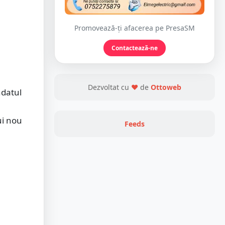
Promovează-ți afacerea pe PresaSM
Contactează-ne
Dezvoltat cu
❤
de
Ottoweb
ndatul
ui nou
Feeds