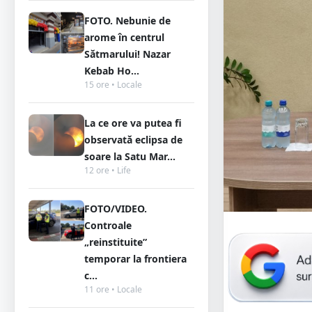
FOTO. Nebunie de
arome în centrul
Sătmarului! Nazar
Kebab Ho...
15 ore • Locale
La ce ore va putea fi
observată eclipsa de
soare la Satu Mar...
12 ore • Life
FOTO/VIDEO.
Controale
„reinstituite”
temporar la frontiera
c...
11 ore • Locale