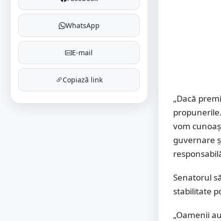
WhatsApp
E-mail
Copiază link
„Dacă premie
propunerile.
vom cunoașt
guvernare și
responsabilă
Senatorul să
stabilitate 
„Oamenii au