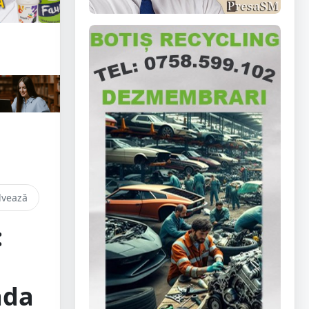
lvează
:
ada