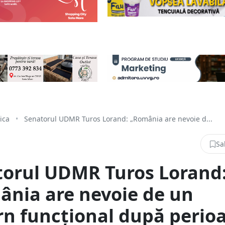
tica
•
Senatorul UDMR Turos Lorand: „România are nevoie d...
Sa
torul UDMR Turos Lorand
nia are nevoie de un
n funcțional după perio