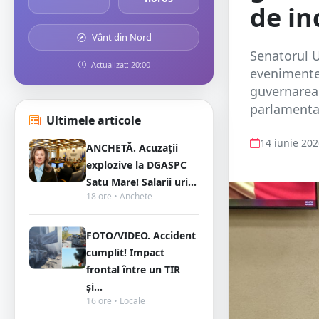
de in
Vânt din Nord
Senatorul 
Actualizat: 20:00
evenimente
guvernarea 
parlamentare
Ultimele articole
14 iunie 20
ANCHETĂ. Acuzații
explozive la DGASPC
Satu Mare! Salarii uri...
18 ore • Anchete
FOTO/VIDEO. Accident
cumplit! Impact
frontal între un TIR
și...
16 ore • Locale