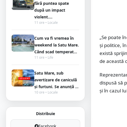
fără puntea spate
după un impact
violent....
11 ore • Locale
„Se poate în
Cum va fi vremea în
și politice,
weekend la Satu Mare.
Când scad temperat...
există sprij
11 ore • Life
de această 
Satu Mare, sub
Reprezentant
avertizare de caniculă
dispusă să p
și furtuni. Se anunță ...
și în cazul 
10 ore • Locale
Distribuie
Facebook