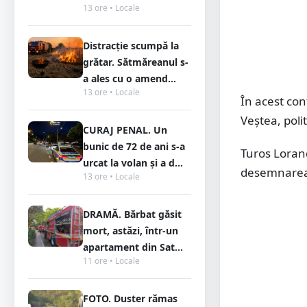
13 ore • Locale
Distracție scumpă la
grătar. Sătmăreanul s-
a ales cu o amend...
13 ore • Locale
În acest co
Veștea, polit
CURAJ PENAL. Un
bunic de 72 de ani s-a
Turos Lorand
urcat la volan și a d...
desemnarea 
13 ore • Locale
DRAMĂ. Bărbat găsit
mort, astăzi, într-un
apartament din Sat...
11 ore • Locale
FOTO. Duster rămas