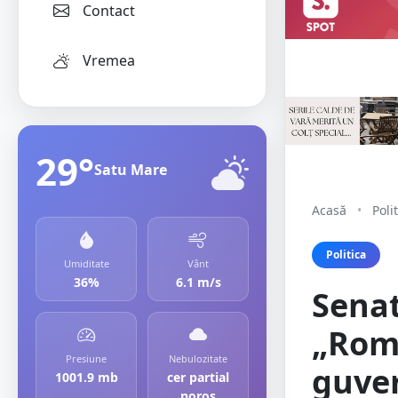
Contact
Vremea
29°
Satu Mare
Acasă
•
Poli
Politica
Umiditate
Vânt
36%
6.1 m/s
Sena
„Româ
Presiune
Nebulozitate
guver
1001.9 mb
cer partial
noros