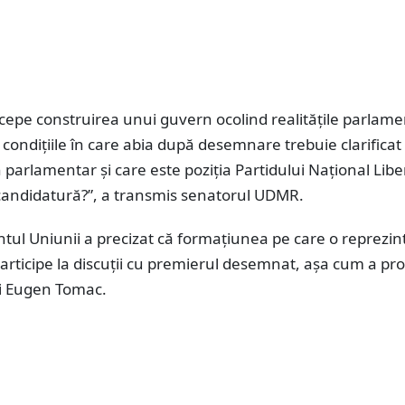
cepe construirea unui guvern ocolind realitățile parlam
 în condițiile în care abia după desemnare trebuie clarifica
in parlamentar și care este poziția Partidului Național Libe
candidatură?”, a transmis senatorul UDMR.
ul Uniunii a precizat că formațiunea pe care o reprezin
articipe la discuții cu premierul desemnat, așa cum a pr
lui Eugen Tomac.