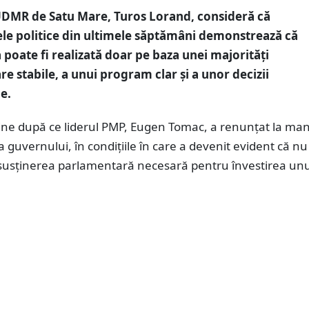
UDMR de Satu Mare, Turos Lorand, consideră că
e politice din ultimele săptămâni demonstrează că
poate fi realizată doar pe baza unei majorități
e stabile, a unui program clar și a unor decizii
e.
vine după ce liderul PMP, Eugen Tomac, a renunțat la ma
 guvernului, în condițiile în care a devenit evident că nu
susținerea parlamentară necesară pentru învestirea un