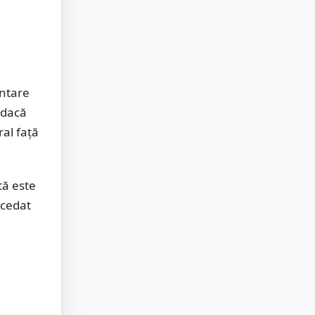
entare
t dacă
ral față
tă este
ocedat