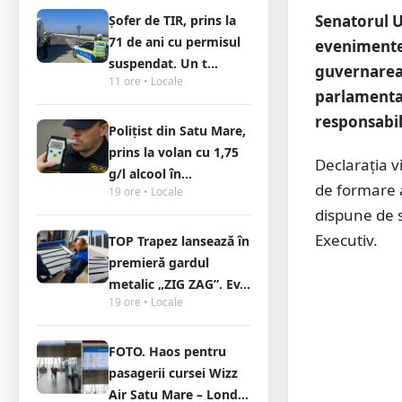
Senatorul 
Șofer de TIR, prins la
71 de ani cu permisul
evenimentel
suspendat. Un t...
guvernarea 
11 ore • Locale
parlamentar
responsabil
Polițist din Satu Mare,
prins la volan cu 1,75
Declarația 
g/l alcool în...
de formare a
19 ore • Locale
dispune de 
Executiv.
TOP Trapez lansează în
premieră gardul
metalic „ZIG ZAG”. Ev...
19 ore • Locale
FOTO. Haos pentru
pasagerii cursei Wizz
Air Satu Mare – Lond...