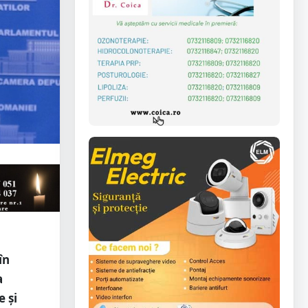
în
a
e și