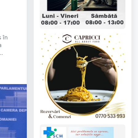
 în
a
..