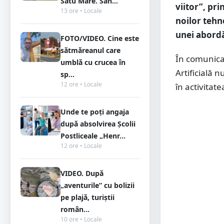
Satu Mare. Sân...
viitor”, pr
13 ore • Locale
noilor tehn
unei abordă
FOTO/VIDEO. Cine este
sătmăreanul care
În comunicat
umblă cu crucea în
Artificială n
sp...
12 ore • Locale
în activitate
Unde te poți angaja
după absolvirea Școlii
Postliceale „Henr...
12 ore • Locale
VIDEO. După
„aventurile” cu bolizii
pe plajă, turiștii
român...
10 ore • Locale