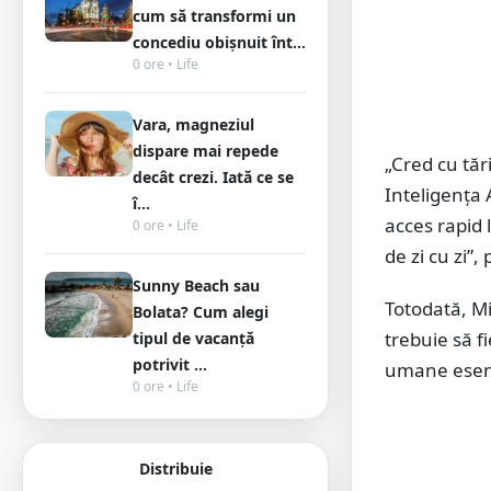
cum să transformi un
concediu obișnuit înt...
0 ore • Life
Vara, magneziul
dispare mai repede
„Cred cu tăr
decât crezi. Iată ce se
Inteligența 
î...
acces rapid l
0 ore • Life
de zi cu zi”,
Sunny Beach sau
Totodată, Mi
Bolata? Cum alegi
trebuie să f
tipul de vacanță
potrivit ...
umane esenț
0 ore • Life
Distribuie