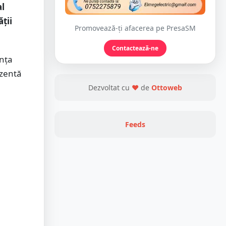
al
ții
Promovează-ți afacerea pe PresaSM
Contactează-ne
ența
ezentă
Dezvoltat cu
❤
de
Ottoweb
Feeds