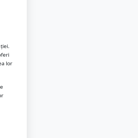
iei.
feri
ea lor
le
or