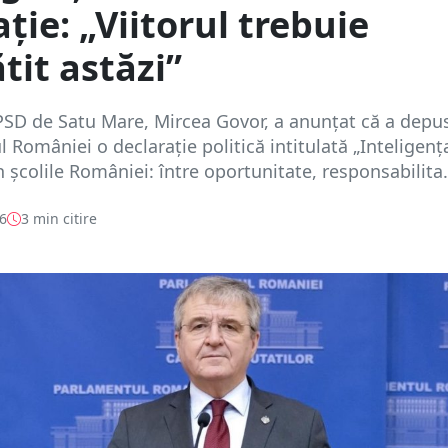
ție: „Viitorul trebuie
tit astăzi”
SD de Satu Mare, Mircea Govor, a anunțat că a depus
 României o declarație politică intitulată „Inteligenț
în școlile României: între oportunitate, responsabilita.
26
3 min citire