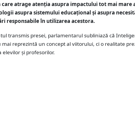
in care atrage atenția asupra impactului tot mai mare 
ologii asupra sistemului educațional și asupra necesită
ri responsabile în utilizarea acestora.
ul transmis presei, parlamentarul subliniază că Intelig
u mai reprezintă un concept al viitorului, ci o realitate pr
a elevilor și profesorilor.