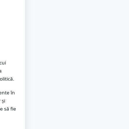
cui
a
litică.
ente în
 și
e să fie