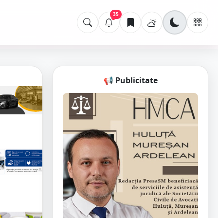
35
📢 Publicitate