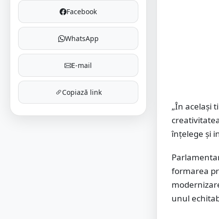
Facebook
WhatsApp
E-mail
Copiază link
„În același 
creativitate
înțelege și i
Parlamentaru
formarea pro
modernizarea
unul echitab