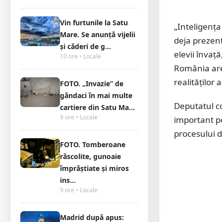
Vin furtunile la Satu
„Inteligența
Mare. Se anunță vijelii
deja prezentă
și căderi de g...
elevii învaț
10 ore • Locale
România are
realităților
FOTO. „Invazie” de
gândaci în mai multe
Deputatul c
cartiere din Satu Ma...
9 ore • Locale
important p
procesului de
FOTO. Tomberoane
răscolite, gunoaie
împrăștiate și miros
ins...
9 ore • Locale
Madrid după apus: