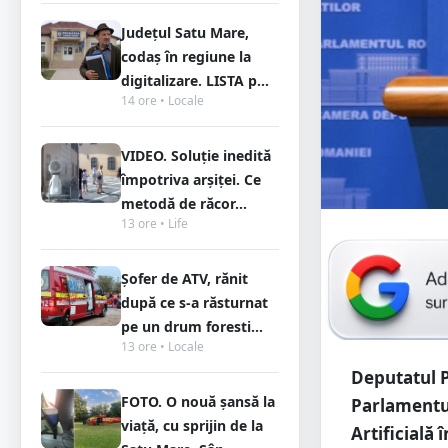
Județul Satu Mare,
codaș în regiune la
digitalizare. LISTA p...
14 ore • Locale
VIDEO. Soluție inedită
împotriva arșiței. Ce
metodă de răcor...
13 ore • Life
Șofer de ATV, rănit
după ce s-a răsturnat
pe un drum foresti...
13 ore • Locale
Deputatul P
FOTO. O nouă șansă la
Parlamentul
viață, cu sprijin de la
Artificială 