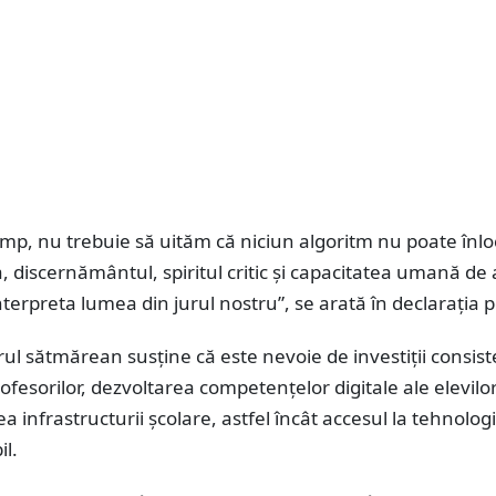
timp, nu trebuie să uităm că niciun algoritm nu poate înlo
a, discernământul, spiritul critic și capacitatea umană de 
nterpreta lumea din jurul nostru”, se arată în declarația po
l sătmărean susține că este nevoie de investiții consist
fesorilor, dezvoltarea competențelor digitale ale elevilor
 infrastructurii școlare, astfel încât accesul la tehnologi
il.