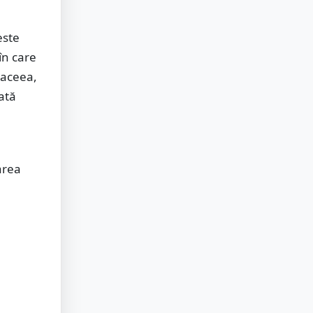
este
 în care
 aceea,
ată
area