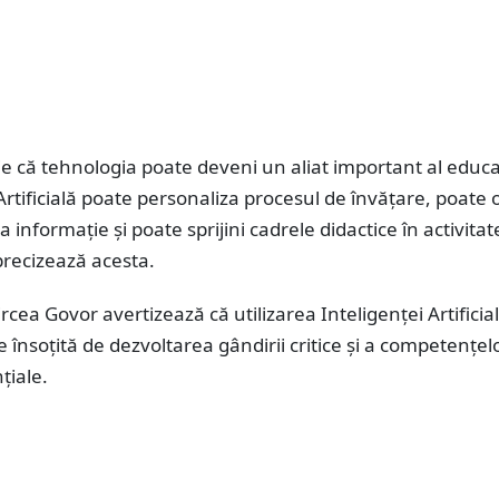
ie că tehnologia poate deveni un aliat important al educaț
Artificială poate personaliza procesul de învățare, poate o
a informație și poate sprijini cadrele didactice în activitat
 precizează acesta.
rcea Govor avertizează că utilizarea Inteligenței Artificia
ie însoțită de dezvoltarea gândirii critice și a competențel
iale.