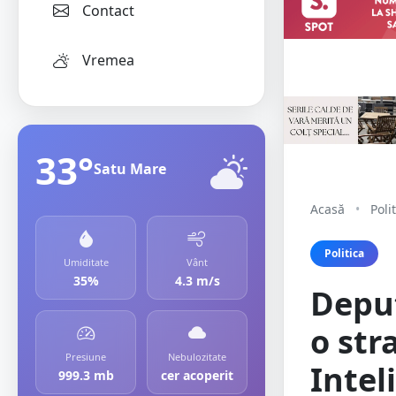
Contact
Vremea
33°
Satu Mare
Acasă
•
Poli
Politica
Umiditate
Vânt
35%
4.3 m/s
Deput
o str
Presiune
Nebulozitate
Intel
999.3 mb
cer acoperit