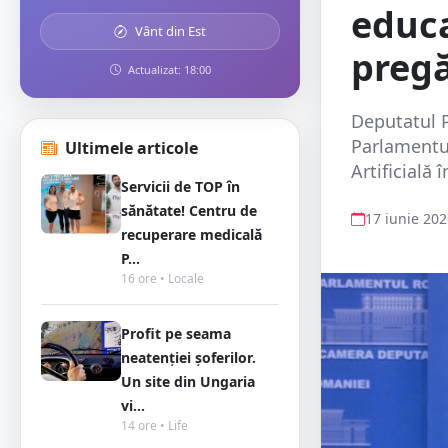
educa
Vânt din Est
pregă
Actualizat: 18:00
Deputatul P
Parlamentul
Ultimele articole
Artificială 
Servicii de TOP în
sănătate! Centru de
17 iunie 20
recuperare medicală
P...
16 ore • Locale
Profit pe seama
neatenției șoferilor.
Un site din Ungaria
vi...
14 ore • Life