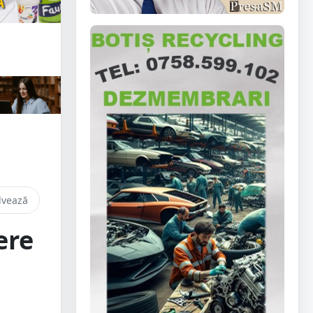
lvează
ere