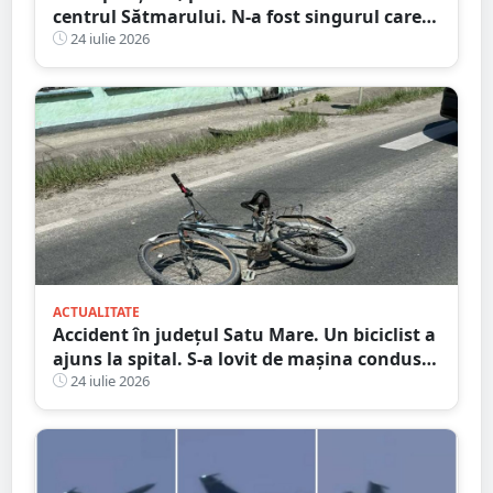
centrul Sătmarului. N-a fost singurul care a
călcat pe bec
24 iulie 2026
ACTUALITATE
Accident în județul Satu Mare. Un biciclist a
ajuns la spital. S-a lovit de mașina condusă
de un tânăr șofer
24 iulie 2026