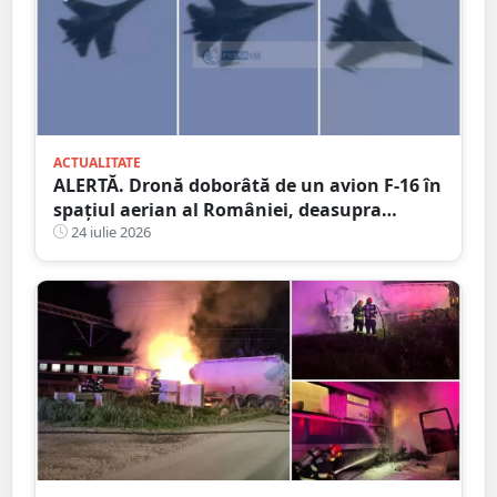
ACTUALITATE
ALERTĂ. Dronă doborâtă de un avion F-16 în
spațiul aerian al României, deasupra
județului Buzău
24 iulie 2026