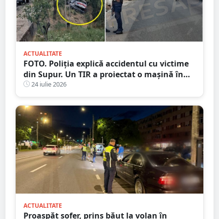
ACTUALITATE
FOTO. Poliția explică accidentul cu victime
din Supur. Un TIR a proiectat o mașină în
șanț
24 iulie 2026
ACTUALITATE
Proaspăt șofer, prins băut la volan în