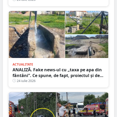
ACTUALITATE
ANALIZĂ. Fake news-ul cu „taxa pe apa din
fântâni”. Ce spune, de fapt, proiectul și de
unde a pornit dezinformarea
24 iulie 2026