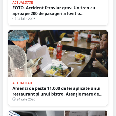
ACTUALITATE
FOTO. Accident feroviar grav. Un tren cu
aproape 200 de pasageri a lovit o
autocisternă, care a luat foc
24 iulie 2026
ACTUALITATE
Amenzi de peste 11.000 de lei aplicate unui
restaurant și unui bistro. Atenție mare de
unde mâncați
24 iulie 2026