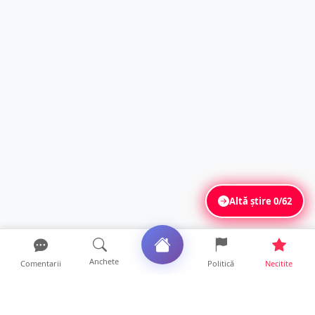
Altă știre
0/62
Anchete
Comentarii
Politică
Necitite
Ultimele articole