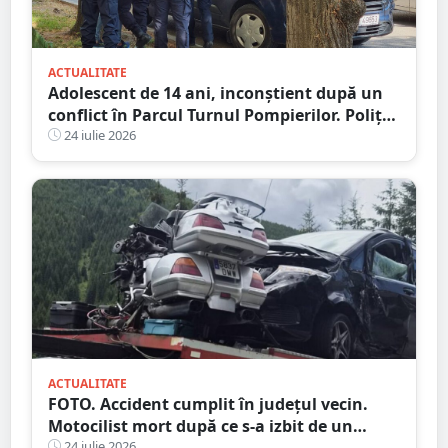
ACTUALITATE
Adolescent de 14 ani, inconștient după un
conflict în Parcul Turnul Pompierilor. Poliția
a deschis dosar penal
24 iulie 2026
ACTUALITATE
FOTO. Accident cumplit în județul vecin.
Motocilist mort după ce s-a izbit de un
copac și un microbuz
24 iulie 2026