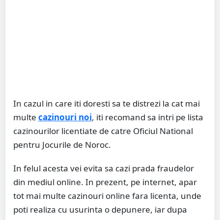
In cazul in care iti doresti sa te distrezi la cat mai
multe
cazinouri noi
, iti recomand sa intri pe lista
cazinourilor licentiate de catre Oficiul National
pentru Jocurile de Noroc.
In felul acesta vei evita sa cazi prada fraudelor
din mediul online. In prezent, pe internet, apar
tot mai multe cazinouri online fara licenta, unde
poti realiza cu usurinta o depunere, iar dupa