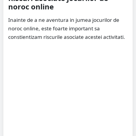
noroc online
Inainte de a ne aventura in jumea jocurilor de
noroc online, este foarte important sa
constientizam riscurile asociate acestei activitati.