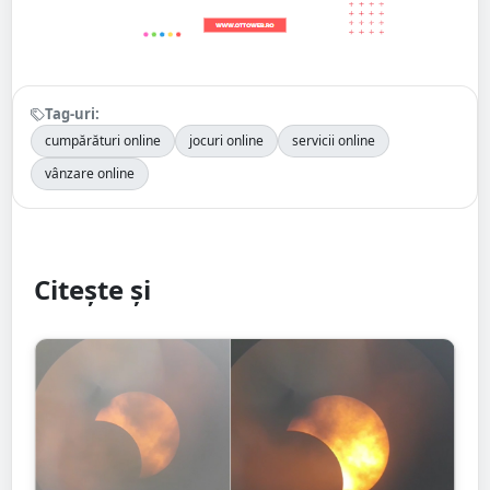
Tag-uri:
cumpărături online
jocuri online
servicii online
vânzare online
Citește și