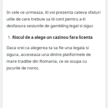
In cele ce urmeaza, iti voi prezenta cateva sfaturi
utile de care trebuie sa tii cont pentru a-ti
desfasura sesiunile de gambling legal si sigur.
Riscul de a alege un cazinou fara licenta
Daca vrei ca alegerea ta sa fie una legala si
sigura, acceseaza una dintre platformele de
mare traditie din Romania, ce se ocupa cu
jocurile de noroc.