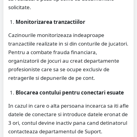
solicitate.
Monitorizarea tranzactiilor
Cazinourile monitorizeaza indeaproape
tranzactiile realizate in si din conturile de jucatori.
Pentru a combate frauda financiara,
organizatorii de jocuri au creat departamente
profesioniste care sa se ocupe exclusiv de
retragerile si depunerile de pe cont.
Blocarea contului pentru conectari esuate
In cazul in care o alta persoana incearca sa iti afle
datele de conectare si introduce datele eronat de
3 ori, contul devine inactiv pana cand detinatorul
contacteaza departamentul de Suport.