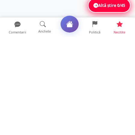
Altă știre
0/45
Anchete
Comentarii
Politică
Necitite
Ultimele articole
Se extinde unul dintre cele mai cunoscute
lanțuri locale din...
12 ore • Locale
VIDEO. Echipajul unei ambulanțe aflate în
misiune, atacat cu...
10 ore • Locale
Un nou val de aer african va cuprinde țara.
Prognoza meteo p...