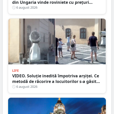
din Ungaria vinde roviniete cu prețuri
umflate, avertizează CNAIR
6 august 2026
LIFE
VIDEO. Soluție inedită împotriva arșiței. Ce
metodă de răcorire a locuitorilor s-a găsit
într-un oraș din țară
6 august 2026