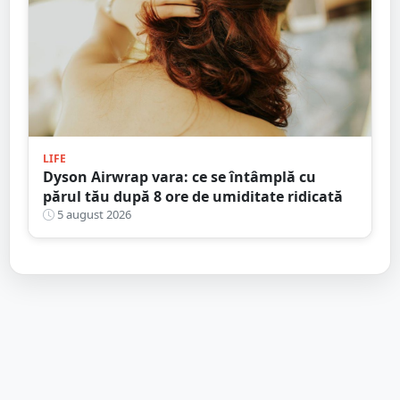
LIFE
Dyson Airwrap vara: ce se întâmplă cu
părul tău după 8 ore de umiditate ridicată
5 august 2026