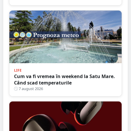
LIFE
Cum va fi vremea în weekend la Satu Mare.
Când scad temperaturile
7 august 2026