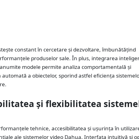
tește constant în cercetare și dezvoltare, îmbunătățind
formanțele produselor sale. În plus, integrarea intelige
 în anumite modele permite analiza comportamentală și
a automată a obiectelor, sporind astfel eficiența sistemel
re.
ilitatea și flexibilitatea sisteme
formanțele tehnice, accesibilitatea și ușurința în utilizar
țiale ale sistemelor video Dahua. Interfața intuitivă și o