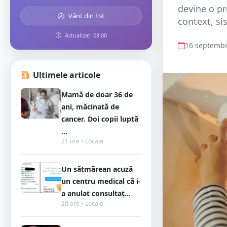
devine o pr
Vânt din Est
context, si
Actualizat: 08:00
16 septembr
Ultimele articole
Mamă de doar 36 de
ani, măcinată de
cancer. Doi copii luptă
...
21 ore • Locale
Un sătmărean acuză
un centru medical că i-
a anulat consultaț...
20 ore • Locale