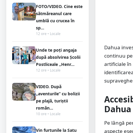
FOTO/VIDEO. Cine este
sătmăreanul care
umblă cu crucea în
sp...
12 ore • Locale
Dahua inves
Unde te poți angaja
continuu per
după absolvirea Școlii
artificiale
Postliceale „Henr...
12 ore • Locale
identificare
supraveghe
VIDEO. După
„aventurile” cu bolizii
Accesib
pe plajă, turiștii
Dahua
român...
10 ore • Locale
Pe lângă per
Vin furtunile la Satu
aspecte esen