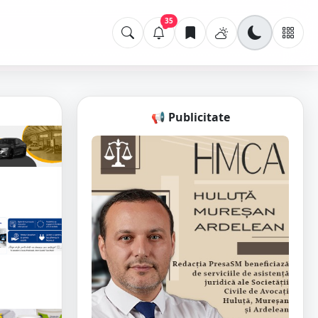
35
📢 Publicitate