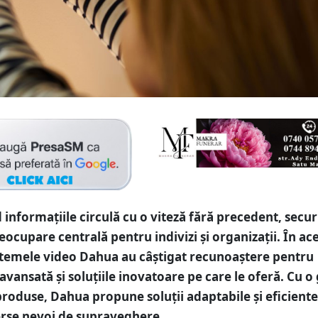
 informațiile circulă cu o viteză fără precedent, secur
eocupare centrală pentru indivizi și organizații. În ac
stemele video Dahua au câștigat recunoaștere pentru
avansată și soluțiile inovatoare pe care le oferă. Cu 
produse, Dahua propune soluții adaptabile și eficiente
erse nevoi de supraveghere.