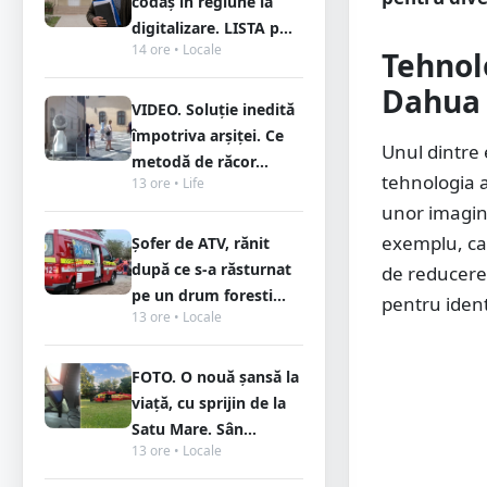
codaș în regiune la
digitalizare. LISTA p...
14 ore • Locale
Tehnol
Dahua
VIDEO. Soluție inedită
împotriva arșiței. Ce
Unul dintre
metodă de răcor...
tehnologia 
13 ore • Life
unor imagini 
exemplu, cam
Șofer de ATV, rănit
după ce s-a răsturnat
de reducere 
pe un drum foresti...
pentru identi
13 ore • Locale
FOTO. O nouă șansă la
viață, cu sprijin de la
Satu Mare. Sân...
13 ore • Locale