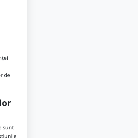
nței
or de
lor
e sunt
pțiunile