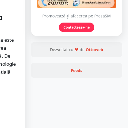
o
Promovează-ți afacerea pe PresaSM
Contactează-ne
ua este
rea
Dezvoltat cu
❤
de
Ottoweb
ă. De
nologie
Feeds
țială