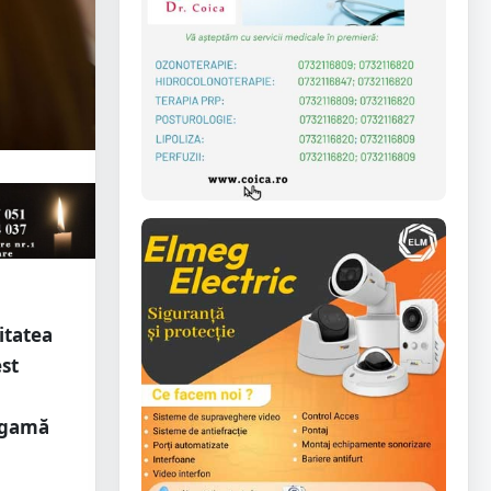
itatea
est
o gamă