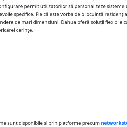
onfigurare permit utilizatorilor să personalizeze sistemel
evoile specifice. Fie că este vorba de o locuință rezidenți
indere de mari dimensiuni, Dahua oferă soluții flexibile c
ricărei cerințe.
eme sunt disponibile și prin platforme precum
networkst