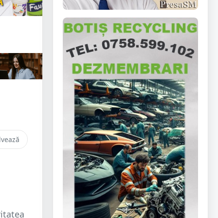
lvează
ritatea