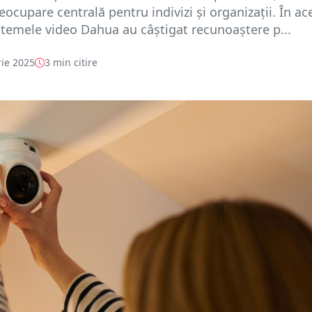
eocupare centrală pentru indivizi și organizații. În ac
stemele video Dahua au câștigat recunoaștere p...
ie 2025
3 min citire