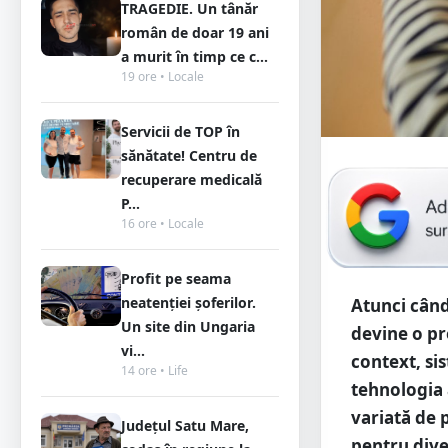
TRAGEDIE. Un tânăr
român de doar 19 ani
a murit în timp ce c...
19 ore • Locale
Servicii de TOP în
sănătate! Centru de
recuperare medicală
P...
16 ore • Locale
Profit pe seama
neatenției șoferilor.
Atunci când
Un site din Ungaria
devine o pr
vi...
context, si
14 ore • Life
tehnologia 
variată de 
Județul Satu Mare,
pentru div