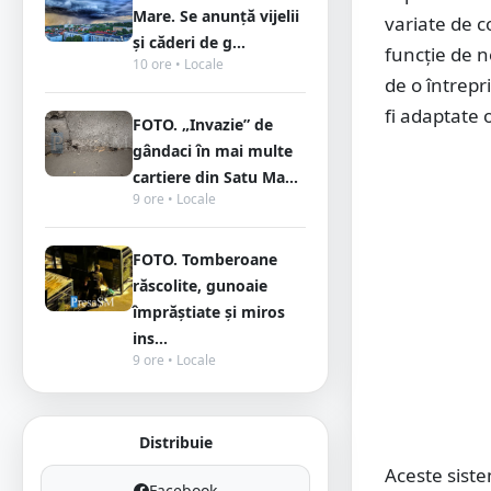
Mare. Se anunță vijelii
variate de c
și căderi de g...
funcție de n
10 ore • Locale
de o întrepr
fi adaptate o
FOTO. „Invazie” de
gândaci în mai multe
cartiere din Satu Ma...
9 ore • Locale
FOTO. Tomberoane
răscolite, gunoaie
împrăștiate și miros
ins...
9 ore • Locale
Distribuie
Aceste sist
Facebook