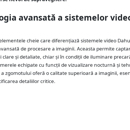
ogia avansată a sistemelor vide
 elementele cheie care diferențiază sistemele video Dah
avansată de procesare a imaginii. Aceasta permite capta
clare și detaliate, chiar și în condiții de iluminare precar
erele echipate cu funcții de vizualizare nocturnă și teh
a zgomotului oferă o calitate superioară a imaginii, esen
ficarea detaliilor critice.