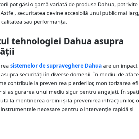
torii pot găsi o gamă variată de produse Dahua, potrivite
 Astfel, securitatea devine accesibilă unui public mai larg
calitatea sau performanța.
ul tehnologiei Dahua asupra
ății
area
sistemelor de supraveghere Dahua
are un impact
 asupra securității în diverse domenii. În mediul de aface
me contribuie la prevenirea pierderilor, monitorizarea ef
lor și asigurarea unui mediu sigur pentru angajați. În spați
jută la menținerea ordinii și la prevenirea infracțiunilor, 
r instrumentele necesare pentru o intervenție rapidă și