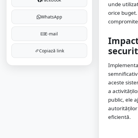
unde utiliza
orice buget.
WhatsApp
compromite 
E-mail
Impact
securit
Copiază link
Implement
semnificativ
aceste siste
a activități
public, ele a
autoritățilo
eficientă.