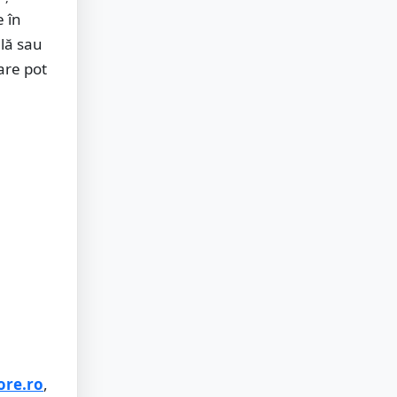
e în
ală sau
are pot
ore.ro
,