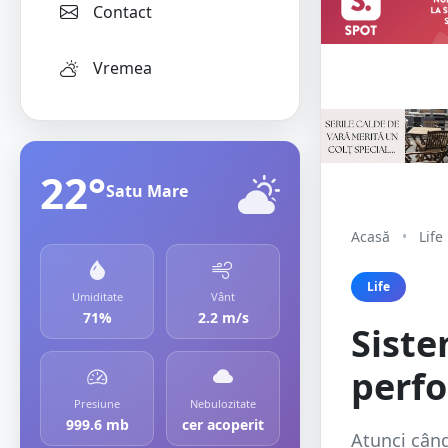
Contact
Vremea
22°
Satu Mare
Acasă
•
Life
Life
Umiditate
Vânt
71%
2.2 m/s
Siste
perfo
Presiune
Nebulozitate
999.6 mb
cer acoperit
Atunci când