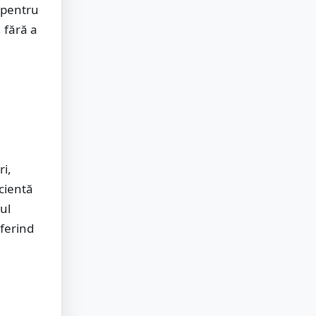
 pentru
, fără a
ri,
icientă
ul
oferind