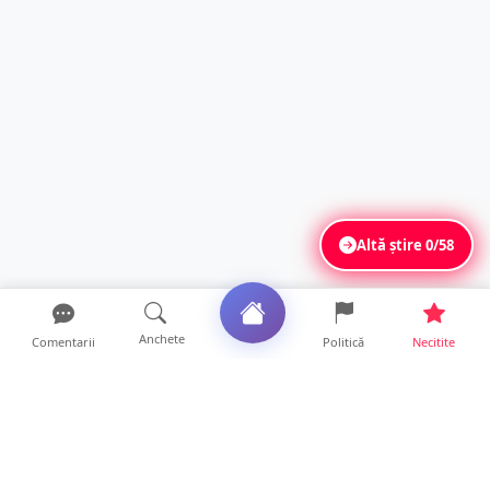
Altă știre
0/58
Anchete
Comentarii
Politică
Necitite
Ultimele articole
FOTO/VIDEO. Accident cumplit! Impact
frontal între un TIR și...