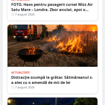
FOTO. Haos pentru pasagerii cursei Wizz Air
Satu Mare – Londra. Zbor anulat, apoi o
nouă întârziere. Fără explicații clare
7 august 2026
ACTUALITATE
Distracție scumpă la grătar. Sătmăreanul s-
a ales cu o amendă de mii de lei
7 august 2026