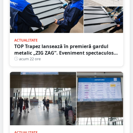
ACTUALITATE
TOP Trapez lansează în premieră gardul
metalic „ZIG ZAG”. Eveniment spectaculos
în Grădina Romei
acum 22 ore
ACTUALITATE