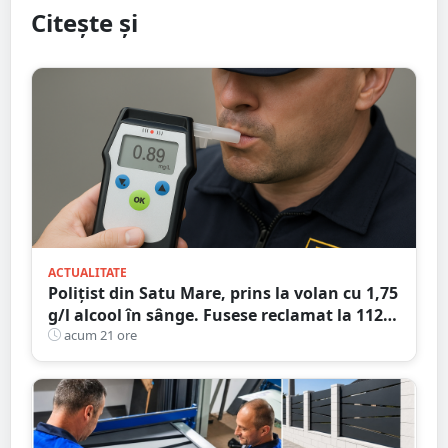
Citește și
ACTUALITATE
Polițist din Satu Mare, prins la volan cu 1,75
g/l alcool în sânge. Fusese reclamat la 112
că circula pe contrasens
acum 21 ore