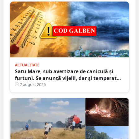
ACTUALITATE
Satu Mare, sub avertizare de caniculă și
furtuni. Se anunță vijelii, dar și temperaturi
ridicate. Avertizarea ANM
7 august 2026