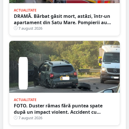
ACTUALITATE
DRAMĂ. Bărbat găsit mort, astăzi, într-un
apartament din Satu Mare. Pompierii au
spart ușa
7 august 2026
ACTUALITATE
FOTO. Duster rămas fără puntea spate
după un impact violent. Accident cu
implicarea unei mașini din Satu Mare
7 august 2026