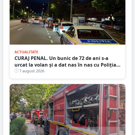
ACTUALITATE
CURAJ PENAL. Un bunic de 72 de ani s-a
urcat la volan și a dat nas în nas cu Poliția
Satu Mare
7 august 2026