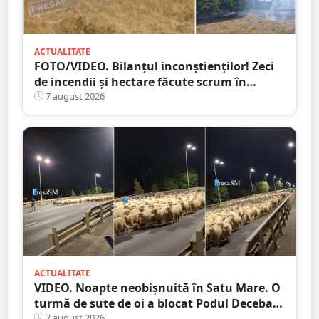
ACTUALITATE
FOTO/VIDEO. Bilanțul inconștienților! Zeci
de incendii și hectare făcute scrum în
județul Satu Mare
7 august 2026
ACTUALITATE
VIDEO. Noapte neobișnuită în Satu Mare. O
turmă de sute de oi a blocat Podul Decebal.
Gest de apreciat al ciobanului
7 august 2026