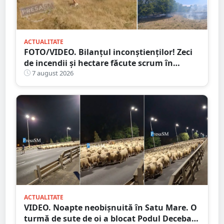
ACTUALITATE
FOTO/VIDEO. Bilanțul inconștienților! Zeci
de incendii și hectare făcute scrum în
județul Satu Mare
7 august 2026
ACTUALITATE
VIDEO. Noapte neobișnuită în Satu Mare. O
turmă de sute de oi a blocat Podul Decebal.