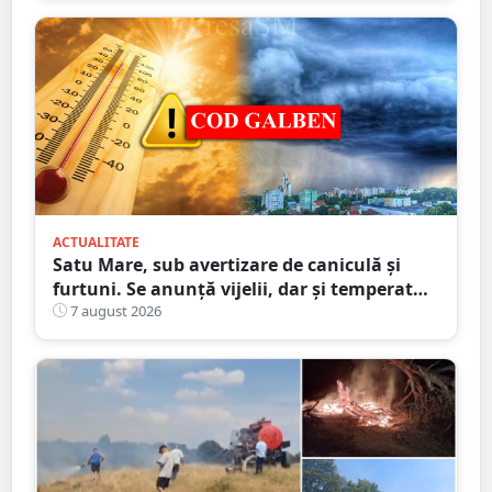
ACTUALITATE
Satu Mare, sub avertizare de caniculă și
furtuni. Se anunță vijelii, dar și temperaturi
ridicate. Avertizarea ANM
7 august 2026