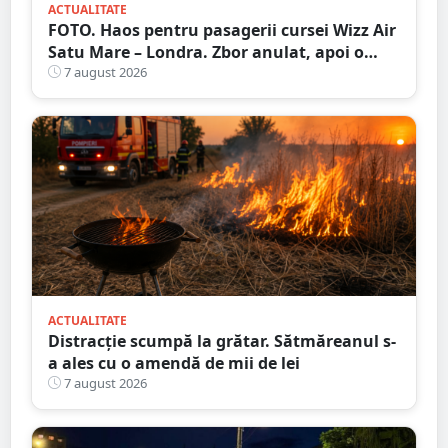
ACTUALITATE
FOTO. Haos pentru pasagerii cursei Wizz Air
Satu Mare – Londra. Zbor anulat, apoi o
nouă întârziere. Fără explicații clare
7 august 2026
ACTUALITATE
Distracție scumpă la grătar. Sătmăreanul s-
a ales cu o amendă de mii de lei
7 august 2026