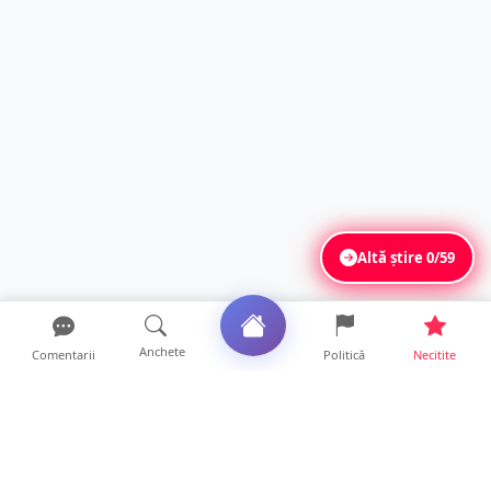
Altă știre
0/59
Anchete
Comentarii
Politică
Necitite
Ultimele articole
ANCHETĂ. Acuzații explozive la DGASPC