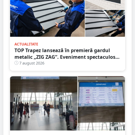
ACTUALITATE
TOP Trapez lansează în premieră gardul
metalic „ZIG ZAG”. Eveniment spectaculos
în Grădina Romei
7 august 2026