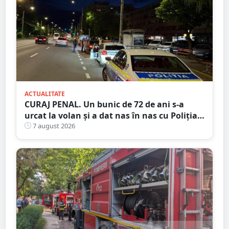
ACTUALITATE
CURAJ PENAL. Un bunic de 72 de ani s-a
urcat la volan și a dat nas în nas cu Poliția
Satu Mare
7 august 2026