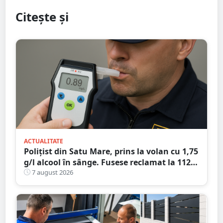
Citește și
ACTUALITATE
Polițist din Satu Mare, prins la volan cu 1,75
g/l alcool în sânge. Fusese reclamat la 112
că circula pe contrasens
7 august 2026