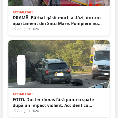
ACTUALITATE
DRAMĂ. Bărbat găsit mort, astăzi, într-un
apartament din Satu Mare. Pompierii au
spart ușa
7 august 2026
ACTUALITATE
FOTO. Duster rămas fără puntea spate
după un impact violent. Accident cu
implicarea unei mașini din Satu Mare
7 august 2026