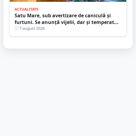
ACTUALITATE
Satu Mare, sub avertizare de caniculă și
furtuni. Se anunță vijelii, dar și temperaturi
ridicate. Avertizarea ANM
7 august 2026