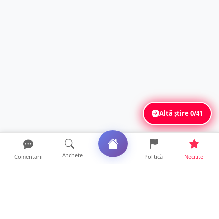
Altă știre
0/41
Anchete
Comentarii
Politică
Necitite
Ultimele articole
ANCHETĂ. Acuzații explozive la DGASPC