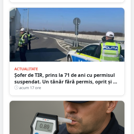
Satu Mare
ACTUALITATE
Șofer de TIR, prins la 71 de ani cu permisul
suspendat. Un tânăr fără permis, oprit și el
la Petea
acum 17 ore