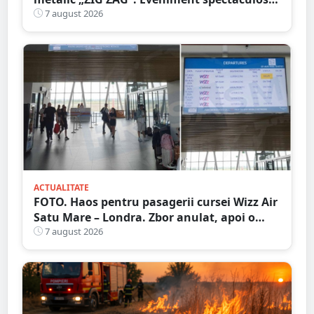
în Grădina Romei
7 august 2026
ACTUALITATE
FOTO. Haos pentru pasagerii cursei Wizz Air
Satu Mare – Londra. Zbor anulat, apoi o
nouă întârziere. Fără explicații clare
7 august 2026