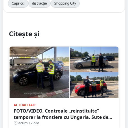
Capricci
distracție
Shopping City
Citește și
ACTUALITATE
FOTO/VIDEO. Controale „reinstituite”
temporar la frontiera cu Ungaria. Sute de
persoane și mașini, verificate în județul
acum 17 ore