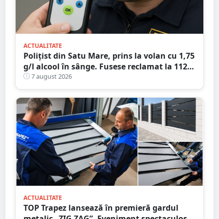
ACTUALITATE
Polițist din Satu Mare, prins la volan cu 1,75
g/l alcool în sânge. Fusese reclamat la 112
că circula pe contrasens
7 august 2026
ACTUALITATE
TOP Trapez lansează în premieră gardul
metalic „ZIG ZAG”. Eveniment spectaculos