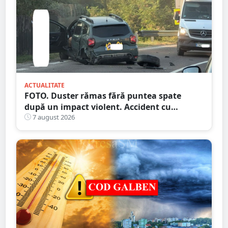
ACTUALITATE
FOTO. Duster rămas fără puntea spate
după un impact violent. Accident cu
implicarea unei mașini din Satu Mare
7 august 2026