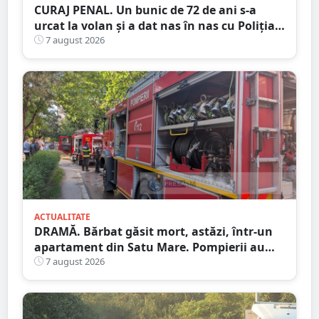
CURAJ PENAL. Un bunic de 72 de ani s-a
urcat la volan și a dat nas în nas cu Poliția
Satu Mare
7 august 2026
ACTUALITATE
DRAMĂ. Bărbat găsit mort, astăzi, într-un
apartament din Satu Mare. Pompierii au
spart ușa
7 august 2026