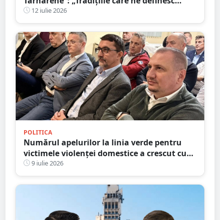
Tărnărene”: „Tradițiile care ne definesc
merită păstrate, promovate și duse mai
12 iulie 2026
departe”
POLITICA
Numărul apelurilor la linia verde pentru
victimele violenței domestice a crescut cu
aproape 40%. Parlamentarii UDMR Satu
9 iulie 2026
Mare îndeamnă victimele să ceară ajutor