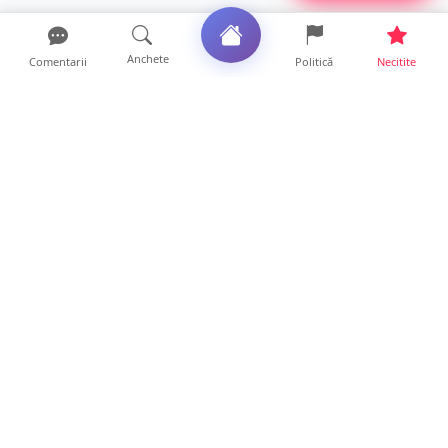
Anchete
Comentarii
Politică
Necitite
Ultimele articole
ANCHETĂ. Acuzații explozive la DGASPC
Satu Mare! Salarii uri...
18 ore • Anchete
FOTO/VIDEO. Accident cumplit! Impact
frontal între un TIR și...
16 ore • Locale
FOTO. Nebunie de arome în centrul
Sătmarului! Nazar Kebab Ho...
15 ore • Locale