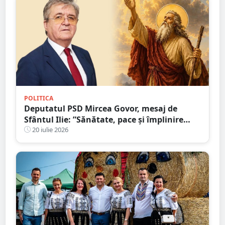
POLITICA
Deputatul PSD Mircea Govor, mesaj de
Sfântul Ilie: ”Sănătate, pace și împlinire
tuturor celor care sărbătoresc această zi”
20 iulie 2026