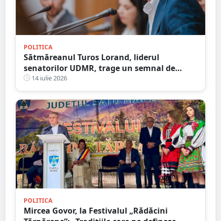
POLITICA
Sătmăreanul Turos Lorand, liderul
senatorilor UDMR, trage un semnal de
alarmă cu privire la anticipate: ”Ar pune
14 iulie 2026
țara într-o vulnerabilitate uriașă”
POLITICA
Mircea Govor, la Festivalul „Rădăcini