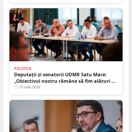
POLITICA
Deputații și senatorii UDMR Satu Mare:
„Obiectivul nostru rămâne să fim alături de
comunitățile locale”
15 iulie 2026