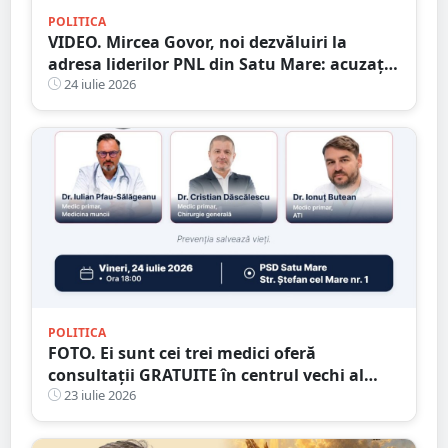
POLITICA
VIDEO. Mircea Govor, noi dezvăluiri la
adresa liderilor PNL din Satu Mare: acuzații
privind terenuri, programul „Masa
24 iulie 2026
Sănătoasă” și utilizarea banilor publici
POLITICA
FOTO. Ei sunt cei trei medici oferă
consultații GRATUITE în centrul vechi al
municipiului Satu Mare
23 iulie 2026