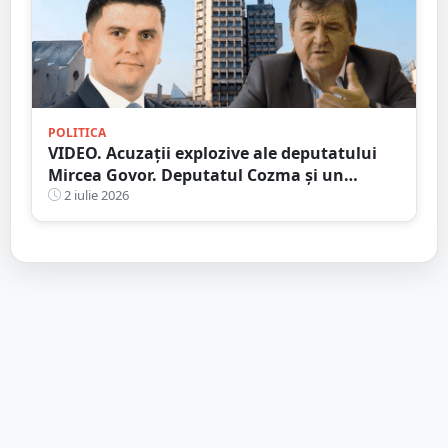
POLITICA
VIDEO. Acuzații explozive ale deputatului
Mircea Govor. Deputatul Cozma și un
primar, acuzați de afaceri afaceri imobiliare
2 iulie 2026
ilegale