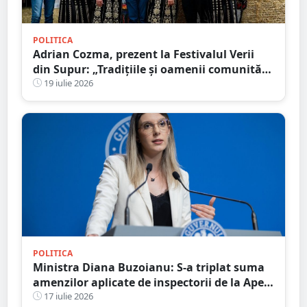
POLITICA
Adrian Cozma, prezent la Festivalul Verii
din Supur: „Tradițiile și oamenii comunității
dau identitate locurilor în care trăim”
19 iulie 2026
POLITICA
Ministra Diana Buzoianu: S-a triplat suma
amenzilor aplicate de inspectorii de la Apele
Române
17 iulie 2026