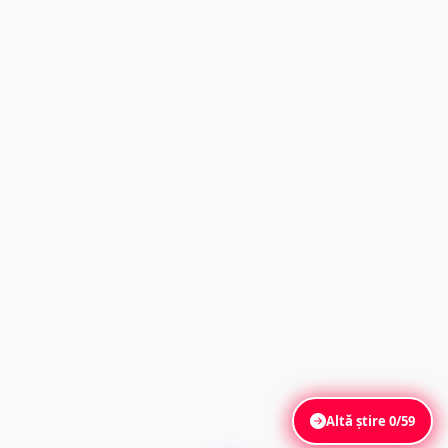
Altă știre
0/59