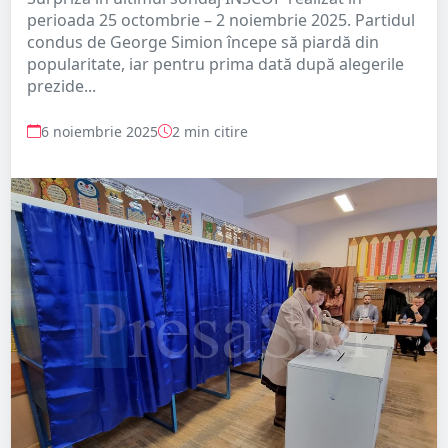
perioada 25 octombrie – 2 noiembrie 2025. Partidul
condus de George Simion începe să piardă din
popularitate, iar pentru prima dată după alegerile
prezide...
6 noiembrie 2025
2 min citire