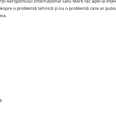
ii Aeroportului Internațional Satu Mare fac apel la înțe
despre o problemă tehnică și nu o problemă care ar putea
iva.
ă