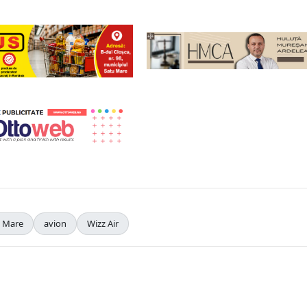
u Mare
avion
Wizz Air