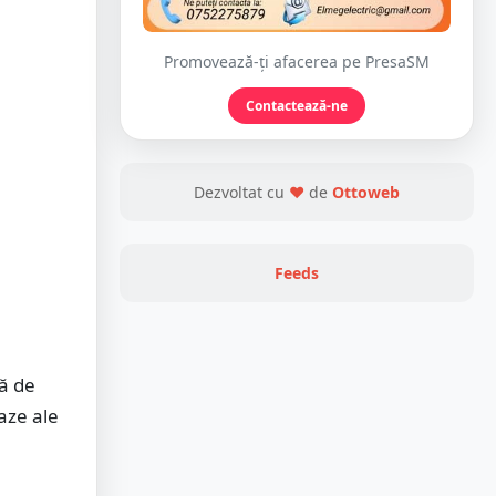
Promovează-ți afacerea pe PresaSM
Contactează-ne
Dezvoltat cu
❤
de
Ottoweb
Feeds
ă de
aze ale