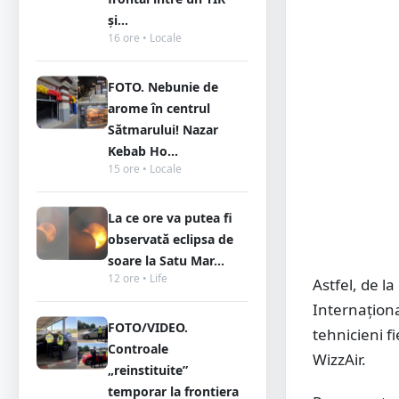
și...
16 ore • Locale
FOTO. Nebunie de
arome în centrul
Sătmarului! Nazar
Kebab Ho...
15 ore • Locale
La ce ore va putea fi
observată eclipsa de
soare la Satu Mar...
12 ore • Life
Astfel, de l
Internațion
FOTO/VIDEO.
tehnicieni f
Controale
WizzAir.
„reinstituite”
temporar la frontiera