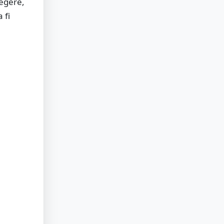
legere,
 fi