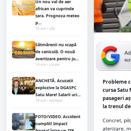
Un nou val de aer
african va cuprinde
țara. Prognoza meteo
p...
10 ore • Life
Sătmărenii nu scapă
de caniculă. O nouă
avertizare pentru ju...
10 ore • Locale
ANCHETĂ. Acuzații
Probleme cu
explozive la DGASPC
cursa Satu 
Satu Mare! Salarii uri...
pasageri aș
18 ore • Anchete
la trenul de
FOTO/VIDEO. Accident
Concret, pil
cumplit! Impact
aterizare, m
frontal între un TIR