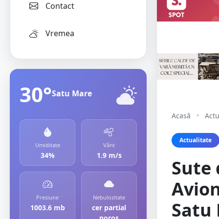
Contact
Vremea
30°
Satu Mare
Acasă
•
Actu
Actualitate
Umiditate
Vânt
34%
1.9 m/s
Sute 
Avion
Presiune
Nebulozitate
Satu
1003.6 mb
cer partial
noros