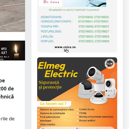
pe
200 de
ehnică
rile de