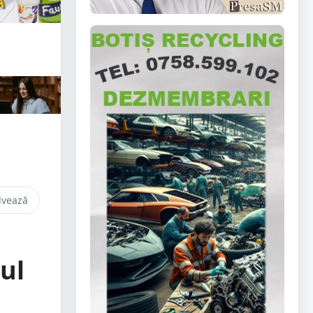
lvează
ul