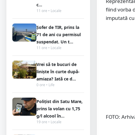
Reprezentanț
c...
fiind vorba 
11 ore • Locale
imputată cu
Șofer de TIR, prins la
71 de ani cu permisul
suspendat. Un t...
11 ore • Locale
Vrei să te bucuri de
liniște în curte după-
amiaza? Iată ce d...
0 ore • Life
Polițist din Satu Mare,
prins la volan cu 1,75
g/l alcool în...
FOTO: Arhiv
19 ore • Locale