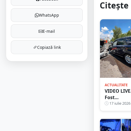
Citește 
WhatsApp
E-mail
Copiază link
ACTUALITATE
VIDEO LIVE
Fost
inspector-ș
17 iulie 2026
de Poliție,
implicat
într-un gra
accident