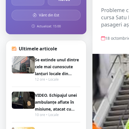
Probleme cu
Vânt din Est
cursa Satu 
pasageri aș
Actualizat: 15:00
18 octombri
Ultimele articole
Se extinde unul dintre
cele mai cunoscute
lanțuri locale din...
12 ore • Locale
VIDEO. Echipajul unei
ambulanțe aflate în
misiune, atacat cu...
10 ore • Locale