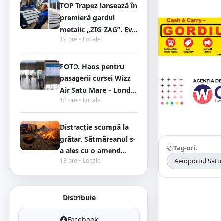
TOP Trapez lansează în
premieră gardul
metalic „ZIG ZAG”. Ev...
19 ore • Locale
FOTO. Haos pentru
pasagerii cursei Wizz
Air Satu Mare – Lond...
13 ore • Locale
Distracție scumpă la
grătar. Sătmăreanul s-
Tag-uri:
a ales cu o amend...
13 ore • Locale
Aeroportul Sat
Distribuie
Facebook