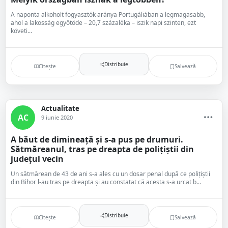
A naponta alkoholt fogyasztók aránya Portugáliában a legmagasabb,
ahol a lakosság egyötöde – 20,7 százaléka – iszik napi szinten, ezt
követi...
Distribuie
Citește
Salvează
Actualitate
AC
9 iunie 2020
A băut de dimineață și s-a pus pe drumuri.
Sătmăreanul, tras pe dreapta de polițiștii din
județul vecin
Un sătmărean de 43 de ani s-a ales cu un dosar penal după ce polițiștii
din Bihor l-au tras pe dreapta și au constatat că acesta s-a urcat b...
Distribuie
Citește
Salvează