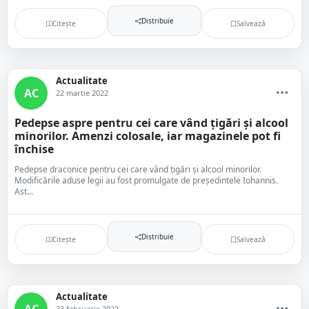
Distribuie
Citește
Salvează
Actualitate
AC
22 martie 2022
Pedepse aspre pentru cei care vând țigări și alcool
minorilor. Amenzi colosale, iar magazinele pot fi
închise
Pedepse draconice pentru cei care vând țigări și alcool minorilor.
Modificările aduse legii au fost promulgate de președintele Iohannis.
Ast...
Distribuie
Citește
Salvează
Actualitate
AC
23 februarie 2022