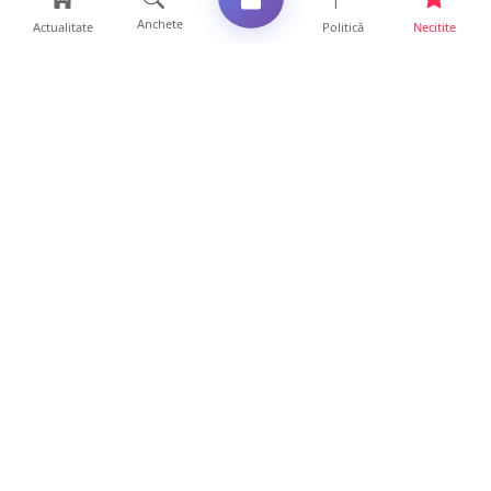
Anchete
Actualitate
Politică
Necitite
Ultimele articole
Polițist din Satu Mare, prins la volan cu 1,75
g/l alcool în...
19 ore • Locale
TOP Trapez lansează în premieră gardul
metalic „ZIG ZAG”. Ev...
19 ore • Locale
FOTO. Haos pentru pasagerii cursei Wizz Air
Satu Mare – Lond...
13 ore • Locale
Distracție scumpă la grătar. Sătmăreanul s-a