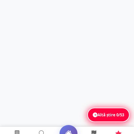
Altă știre
0/53