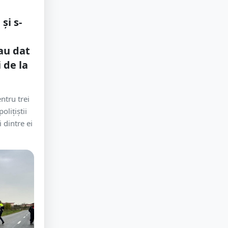
și s-
au dat
i de la
ntru trei
olițiștii
 dintre ei