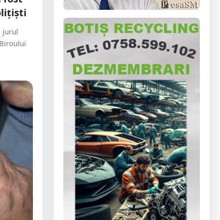
ițiști
 jurul
 Biroului