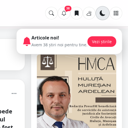
38
Articole noi!
Vezi știrile
Avem 38 știri noi pentru tine.
📢 Publicitate
epede
ul
 fost