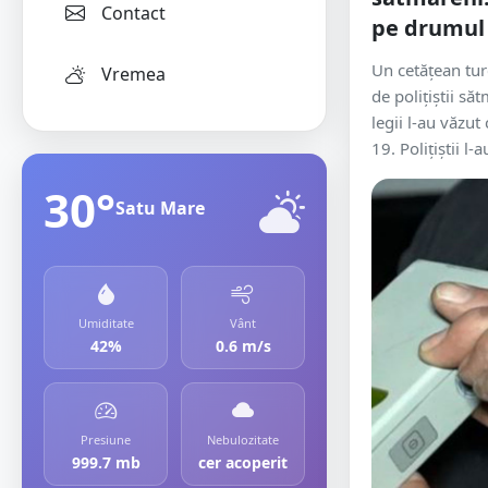
Contact
pe drumul 
Un cetățean tur
Vremea
de polițiștii s
legii l-au văzu
19. Polițiștii l-au
30°
Satu Mare
Umiditate
Vânt
42%
0.6 m/s
Presiune
Nebulozitate
999.7 mb
cer acoperit