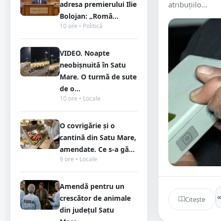
adresa premierului Ilie
atribuțiilo...
Bolojan: „Româ...
10 ore • Politică
VIDEO. Noapte
neobișnuită în Satu
Mare. O turmă de sute
de o...
10 ore • Locale
O covrigărie și o
cantină din Satu Mare,
amendate. Ce s-a gă...
9 ore • Locale
Amendă pentru un
crescător de animale
Citește
din județul Satu