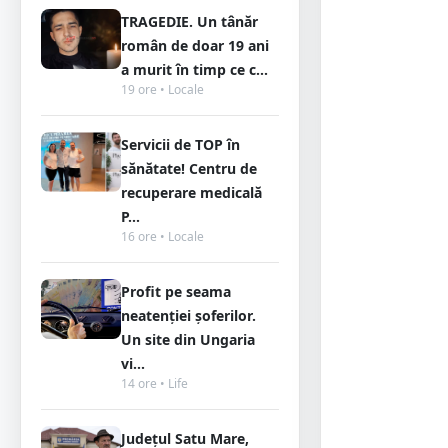
TRAGEDIE. Un tânăr
român de doar 19 ani
a murit în timp ce c...
19 ore • Locale
Servicii de TOP în
sănătate! Centru de
recuperare medicală
P...
16 ore • Locale
Profit pe seama
neatenției șoferilor.
Un site din Ungaria
vi...
14 ore • Life
Județul Satu Mare,