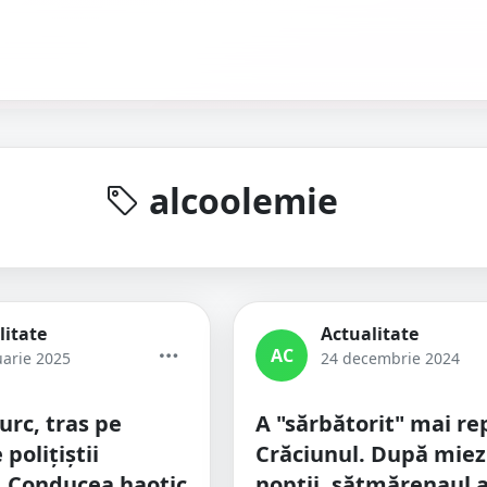
alcoolemie
litate
Actualitate
AC
uarie 2025
24 decembrie 2024
urc, tras pe
A "sărbătorit" mai r
polițiștii
Crăciunul. După miez
. Conducea haotic
nopții, sătmărenaul a