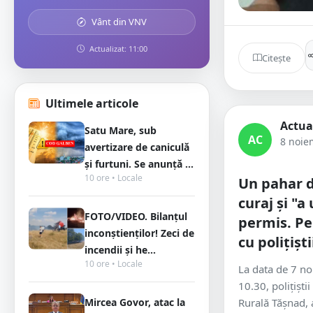
Vânt din VNV
Actualizat: 11:00
Citește
Ultimele articole
Actua
Satu Mare, sub
AC
8 noie
avertizare de caniculă
și furtuni. Se anunță ...
10 ore • Locale
Un pahar d
curaj și "a
FOTO/VIDEO. Bilanțul
permis. Pe
inconștienților! Zeci de
cu polițișt
incendii și he...
10 ore • Locale
La data de 7 noi
10.30, polițiștii
Mircea Govor, atac la
Rurală Tășnad, 