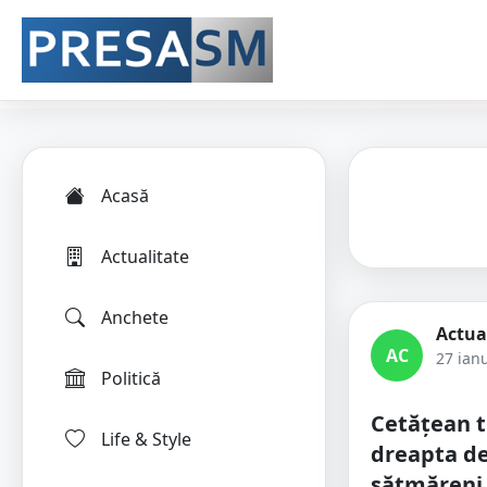
Acasă
Actualitate
Anchete
Actua
AC
27 ian
Politică
Cetățean t
Life & Style
dreapta de 
sătmăreni