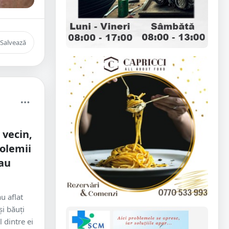
Salvează
 vecin,
oolemii
au
u aflat
i băuți
 dintre ei