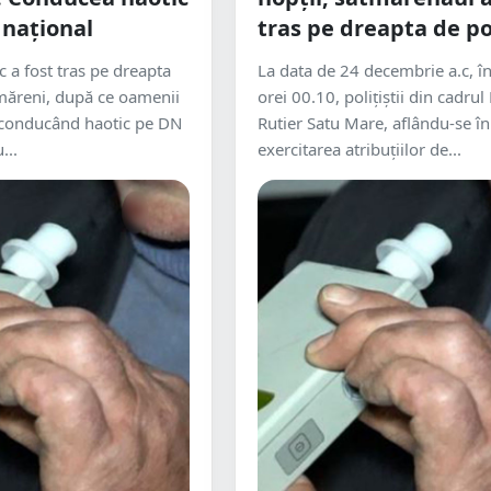
național
tras pe dreapta de pol
c a fost tras pe dreapta
La data de 24 decembrie a.c, în
ătmăreni, după ce oamenii
orei 00.10, polițiștii din cadrul
t conducând haotic pe DN
Rutier Satu Mare, aflându-se în
...
exercitarea atribuțiilor de...