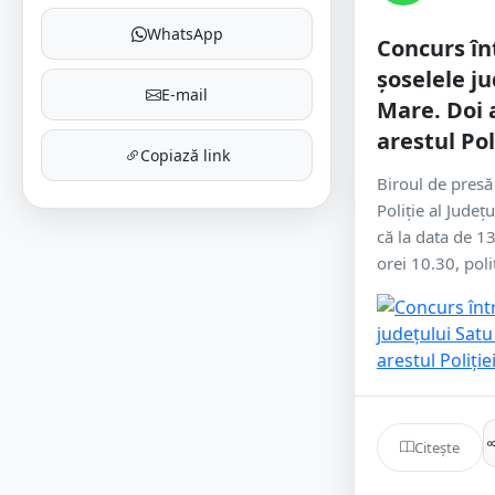
WhatsApp
Concurs în
șoselele j
E-mail
Mare. Doi 
arestul Pol
Copiază link
Biroul de presă
Poliție al Jude
că la data de 13
orei 10.30, poliț
Citește