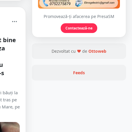
Promovează-ți afacerea pe PresaSM
Contactează-ne
t bine
za
Dezvoltat cu
❤
de
Ottoweb
d
au
-s
Feeds
i băuți la
t tras pe
u Mare, pe