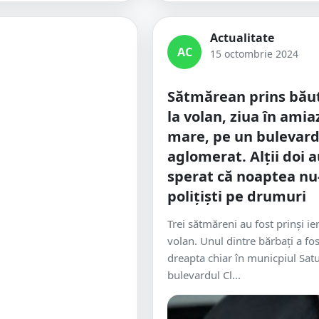
Actualitate
AC
15 octombrie 2024
Sătmărean prins bău
la volan, ziua în amia
mare, pe un bulevar
aglomerat. Alții doi 
sperat că noaptea nu
polițiști pe drumuri
Trei sătmăreni au fost prinși ier
volan. Unul dintre bărbați a fos
dreapta chiar în municpiul Sat
bulevardul Cl...