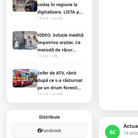
codaș în regiune la
digitalizare. LISTA p...
14 ore • Locale
VIDEO. Soluție inedită
împotriva arșiței. Ce
metodă de răcor...
13 ore • Life
Șofer de ATV, rănit
după ce s-a răsturnat
pe un drum foresti...
13 ore • Locale
Distribuie
Actua
Facebook
AC
14 oct