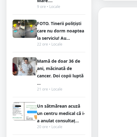
Mare....
9 ore • Locale
FOTO. Tinerii polițiști
care nu dorm noaptea
la serviciu! Au...
22 ore • Locale
Mamă de doar 36 de
ani, măcinată de
cancer. Doi copii luptă
...
21 ore • Locale
Un sătmărean acuză
un centru medical că i-
a anulat consultaț...
20 ore • Locale