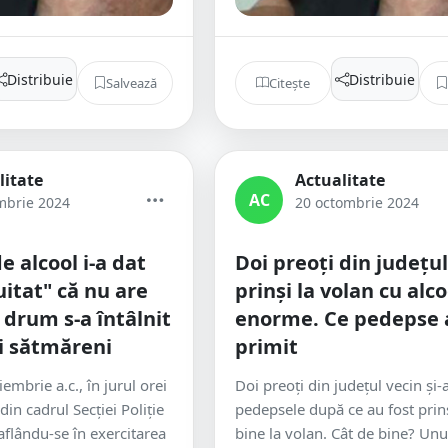
Distribuie
Distribuie
Salvează
Citește
litate
Actualitate
AC
mbrie 2024
20 octombrie 2024
e alcool i-a dat
Doi preoți din județul
 uitat" că nu are
prinși la volan cu alc
 drum s-a întâlnit
enorme. Ce pedepse 
ii sătmăreni
primit
embrie a.c., în jurul orei
Doi preoți din județul vecin și-a
 din cadrul Secției Poliție
pedepsele după ce au fost prinș
aflându-se în exercitarea
bine la volan. Cât de bine? Unul