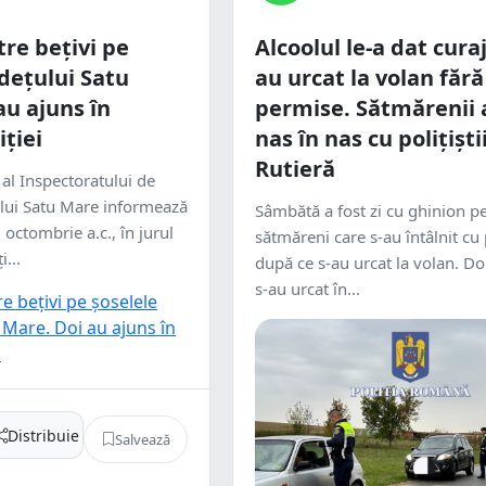
tre bețivi pe
Alcoolul le-a dat curaj 
udețului Satu
au urcat la volan fără
au ajuns în
permise. Sătmărenii 
iției
nas în nas cu polițiști
Rutieră
 al Inspectoratului de
țului Satu Mare informează
Sâmbătă a fost zi cu ghinion pe
 octombrie a.c., în jurul
sătmăreni care s-au întâlnit cu p
i...
după ce s-au urcat la volan. Doi
s-au urcat în...
Distribuie
Salvează