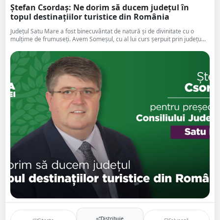
Ștefan Csordaș: Ne dorim să ducem județul în
topul destinațiilor turistice din România
Județul Satu Mare a fost binecuvântat de natură și de divinitate cu o
mulțime de frumuseți. Avem Someșul, cu al lui curs șerpuit prin județu...
Distribuie