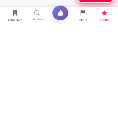
Anchete
Actualitate
Politică
Necitite
Ultimele articole
FOTO. Haos pentru pasagerii cursei Wizz Air
Satu Mare – Lond...
13 ore • Locale
Distracție scumpă la grătar. Sătmăreanul s-a
ales cu o amend...
13 ore • Locale
CURAJ PENAL. Un bunic de 72 de ani s-a
urcat la volan și a d...
13 ore • Locale