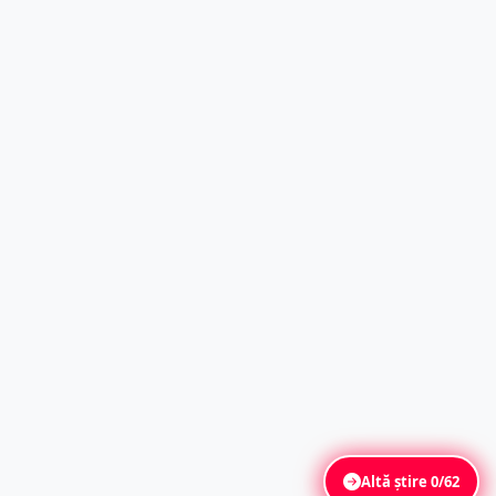
Altă știre
0/62