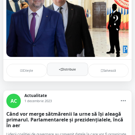
Distribuie
Citește
Salvează
Actualitate
AC
1 decembrie 2023
Când vor merge sătmărenii la urne să își aleagă
primarul. Parlamentarele și prezidențialele, încă
în aer
Liderii coaliției de guvernare au convenit datele la care vor fi organizate