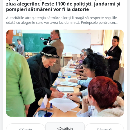
ziua alegerilor. Peste 1100 de polițiști, jandarmi și
pompieri sătmăreni vor fi la datorie
Autoritățile atrag atenția sătmărenilor și îi roagă să respecte regulile
odată cu alegerile care vor avea loc duminică. Pedepsele pentru cei...
Distribuie
Citește
Salvează