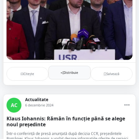
Distribuie
Citește
Salvează
Actualitate
AC
6 decembrie 2024
Klaus Iohannis: Rămân în funcție până se alege
noul președinte
Într-o conferință de presă anunțată după decizia CCR, președintele
României, Klaus Iohannis a vorbit despre informațiile oferite de serivici...