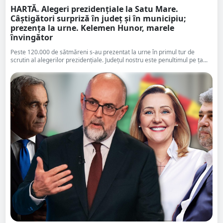
HARTĂ. Alegeri prezidențiale la Satu Mare.
Câștigători surpriză în județ și în municipiu;
prezența la urne. Kelemen Hunor, marele
învingător
Peste 120.000 de sătmăreni s-au prezentat la urne în primul tur de
scrutin al alegerilor prezidențiale. Județul nostru este penultimul pe ța...