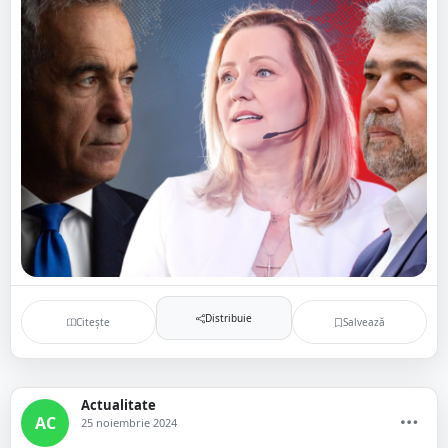
Distribuie
Citește
Salvează
Actualitate
AC
25 noiembrie 2024