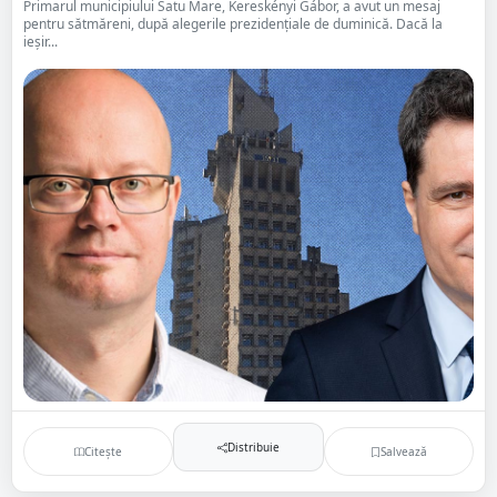
Primarul municipiului Satu Mare, Kereskényi Gábor, a avut un mesaj
pentru sătmăreni, după alegerile prezidențiale de duminică. Dacă la
ieșir...
Distribuie
Citește
Salvează