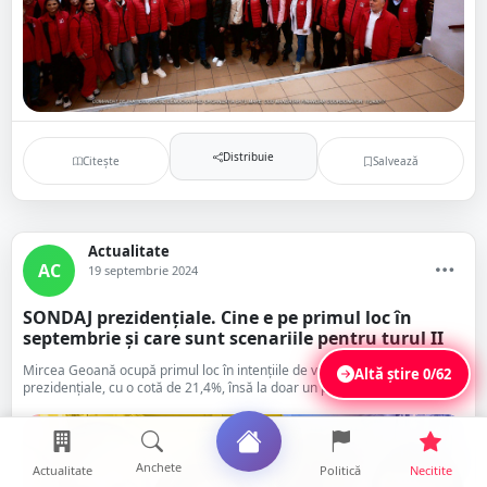
Distribuie
Citește
Salvează
Actualitate
AC
19 septembrie 2024
SONDAJ prezidențiale. Cine e pe primul loc în
septembrie și care sunt scenariile pentru turul II
Mircea Geoană ocupă primul loc în intenţiile de vot pentru alegerile
Altă știre
0/62
prezidenţiale, cu o cotă de 21,4%, însă la doar un procent distanță est...
Anchete
Actualitate
Politică
Necitite