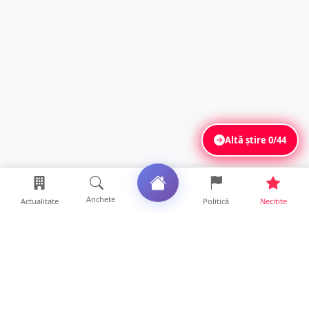
Altă știre
0/44
Anchete
Actualitate
Politică
Necitite
Ultimele articole
USR acuză: PSD face totul pentru ca
România să piardă miliar...
21 ore • Locale