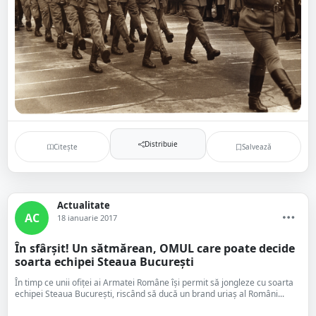
Distribuie
Citește
Salvează
Actualitate
AC
18 ianuarie 2017
În sfârșit! Un sătmărean, OMUL care poate decide
soarta echipei Steaua București
În timp ce unii ofiței ai Armatei Române își permit să jongleze cu soarta
echipei Steaua București, riscând să ducă un brand uriaș al Români...