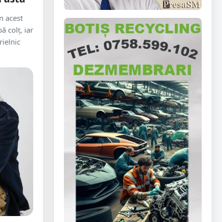
n acest
 colț, iar
ielnic