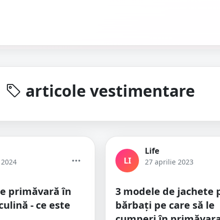
articole vestimentare
Life
LI
 2024
27 aprilie 2023
e primăvară în
3 modele de jachete 
lină - ce este
bărbați pe care să le
cumperi în primăvara