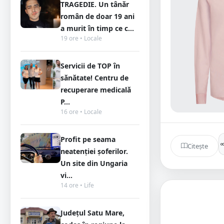
TRAGEDIE. Un tânăr
român de doar 19 ani
a murit în timp ce c...
19 ore • Locale
Servicii de TOP în
sănătate! Centru de
recuperare medicală
P...
16 ore • Locale
Profit pe seama
Citește
neatenției șoferilor.
Un site din Ungaria
vi...
14 ore • Life
Județul Satu Mare,