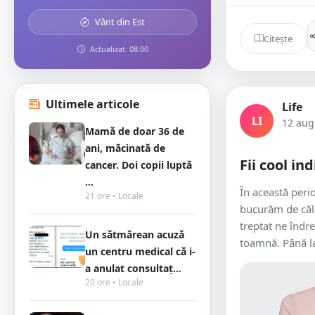
Vânt din Est
Citește
Actualizat: 08:00
Ultimele articole
Life
LI
12 aug
Mamă de doar 36 de
ani, măcinată de
Fii cool in
cancer. Doi copii luptă
...
În această perio
21 ore • Locale
bucurăm de căld
treptat ne înd
Un sătmărean acuză
toamnă. Până la
un centru medical că i-
a anulat consultaț...
20 ore • Locale