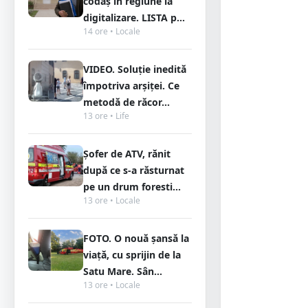
codaș în regiune la
digitalizare. LISTA p...
14 ore • Locale
VIDEO. Soluție inedită
împotriva arșiței. Ce
metodă de răcor...
13 ore • Life
Șofer de ATV, rănit
după ce s-a răsturnat
pe un drum foresti...
13 ore • Locale
FOTO. O nouă șansă la
viață, cu sprijin de la
Satu Mare. Sân...
13 ore • Locale