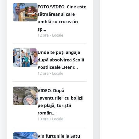
FOTO/VIDEO. Cine este
sătmăreanul care
umblă cu crucea în
sp...
12 ore • Locale
Unde te poți angaja
după absolvirea Școlii
Postliceale „Henr...
12 ore • Locale
VIDEO. După
„aventurile” cu bolizii
pe plajă, turiștii
român...
10 ore • Locale
Vin furtunile la Satu