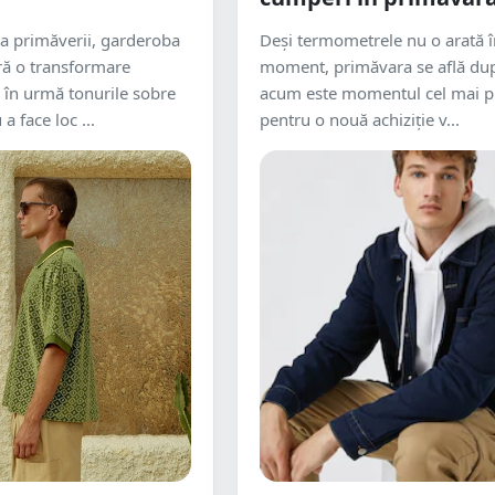
a primăverii, garderoba
Deși termometrele nu o arată î
ră o transformare
moment, primăvara se află după
d în urmă tonurile sobre
acum este momentul cel mai pr
 a face loc ...
pentru o nouă achiziție v...