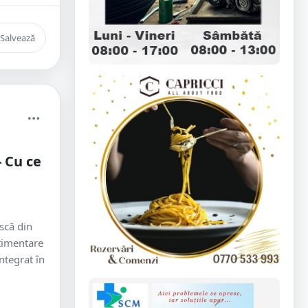
Salvează
- Cu ce
ască din
stimentare
ntegrat în