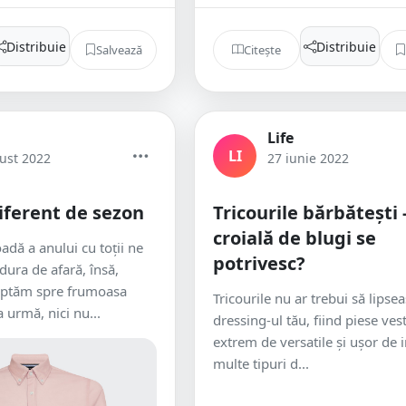
Distribuie
Distribuie
Salvează
Citește
Life
LI
ust 2022
27 iunie 2022
diferent de sezon
Tricourile bărbăteşti 
croială de blugi se
adă a anului cu toții ne
potrivesc?
ura de afară, însă,
reptăm spre frumoasa
Tricourile nu ar trebui să lipse
 urmă, nici nu...
dressing-ul tău, fiind piese ve
extrem de versatile şi uşor de i
multe tipuri d...