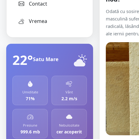
Contact
Odată cu sosire
masculină sufe
Vremea
radicală, lăsân
ale iernii pentru
22°
Satu Mare
Umiditate
Vânt
71%
2.2 m/s
Presiune
Nebulozitate
999.6 mb
cer acoperit