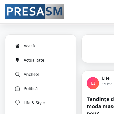
Acasă
Actualitate
Anchete
Life
LI
15 mai
Politică
Tendințe d
Life & Style
moda mascu
nou?