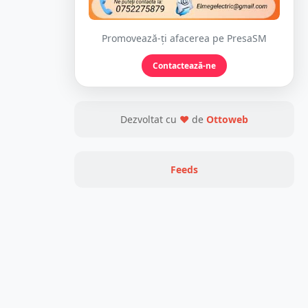
Promovează-ți afacerea pe PresaSM
Contactează-ne
Dezvoltat cu
❤
de
Ottoweb
Feeds