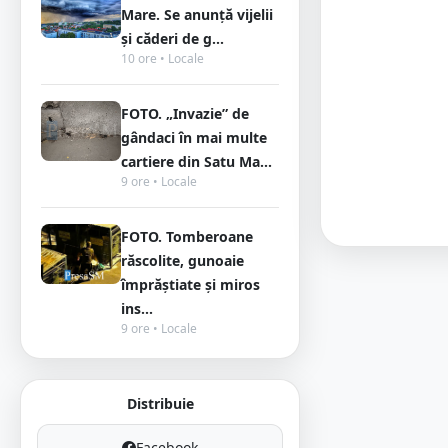
Mare. Se anunță vijelii
și căderi de g...
10 ore • Locale
FOTO. „Invazie” de
gândaci în mai multe
cartiere din Satu Ma...
9 ore • Locale
FOTO. Tomberoane
răscolite, gunoaie
împrăștiate și miros
ins...
9 ore • Locale
Distribuie
Facebook