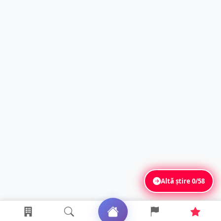
Altă știre
0/58