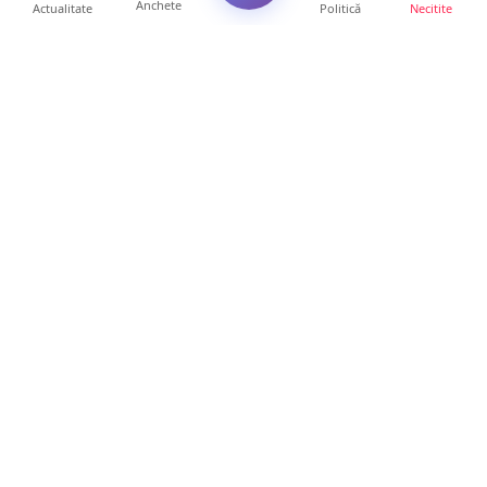
Anchete
Actualitate
Politică
Necitite
Ultimele articole
FOTO/VIDEO. Accident cumplit! Impact
frontal între un TIR și...
16 ore • Locale
FOTO. Nebunie de arome în centrul
Sătmarului! Nazar Kebab Ho...
15 ore • Locale
La ce ore va putea fi observată eclipsa de
soare la Satu Mar...
12 ore • Life
FOTO/VIDEO. Controale „reinstituite”
temporar la frontiera c...