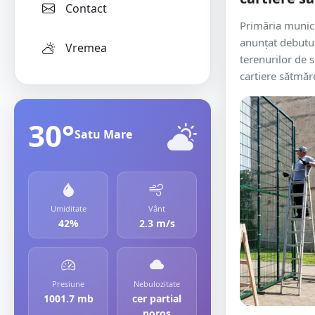
Contact
Primăria munici
anunțat debutul
Vremea
terenurilor de 
cartiere sătmăr
30°
Satu Mare
Umiditate
Vânt
42%
2.3 m/s
Presiune
Nebulozitate
1001.7 mb
cer partial
noros