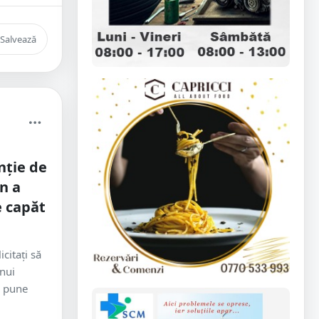
Salvează
nție de
n a
e capăt
citați să
unui
i pune