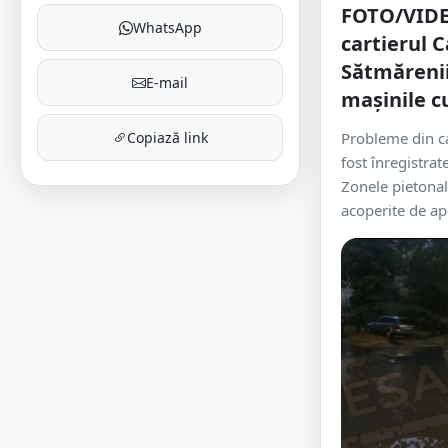
FOTO/VIDEO
WhatsApp
cartierul C
Sătmărenii
E-mail
mașinile 
Copiază link
Probleme din ca
fost înregistrate
Zonele pietonale
acoperite de ape