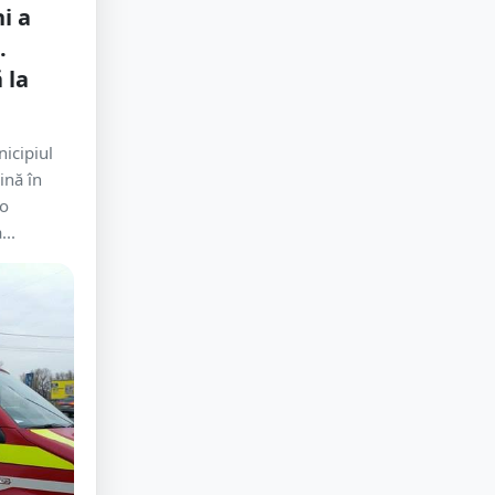
i a
.
 la
icipiul
ină în
 o
...