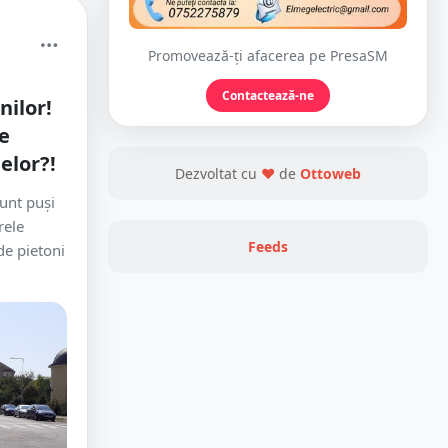
Promovează-ți afacerea pe PresaSM
Contactează-ne
ilor!
e
elor?!
Dezvoltat cu
❤
de
Ottoweb
sunt puși
rele
Feeds
de pietoni