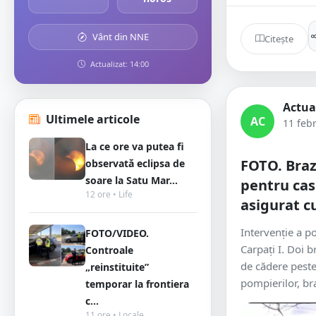
Vânt din NNE
Citește
Actualizat: 14:00
Actua
Ultimele articole
AC
11 feb
La ce ore va putea fi
FOTO. Brazi
observată eclipsa de
soare la Satu Mar...
pentru cas
12 ore • Life
asigurat c
Intervenție a po
FOTO/VIDEO.
Carpați I. Doi b
Controale
de cădere peste 
„reinstituite”
pompierilor, bra
temporar la frontiera
c...
11 ore • Locale