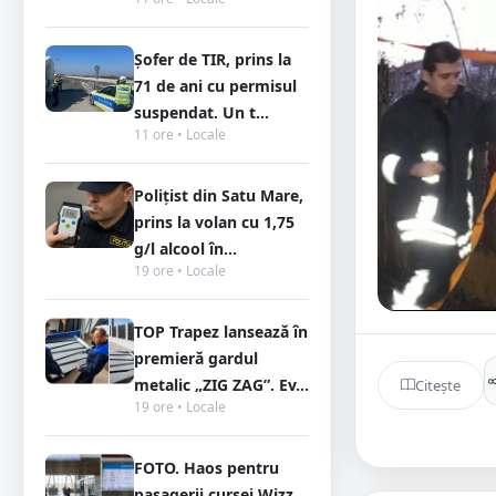
Șofer de TIR, prins la
71 de ani cu permisul
suspendat. Un t...
11 ore • Locale
Polițist din Satu Mare,
prins la volan cu 1,75
g/l alcool în...
19 ore • Locale
TOP Trapez lansează în
premieră gardul
metalic „ZIG ZAG”. Ev...
Citește
19 ore • Locale
FOTO. Haos pentru
pasagerii cursei Wizz