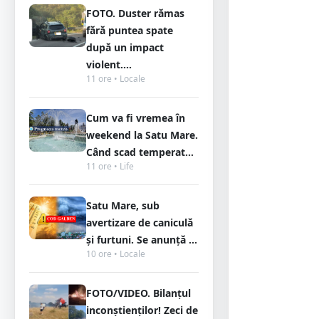
FOTO. Duster rămas
fără puntea spate
după un impact
violent....
11 ore • Locale
Cum va fi vremea în
weekend la Satu Mare.
Când scad temperat...
11 ore • Life
Satu Mare, sub
avertizare de caniculă
și furtuni. Se anunță ...
10 ore • Locale
FOTO/VIDEO. Bilanțul
inconștienților! Zeci de