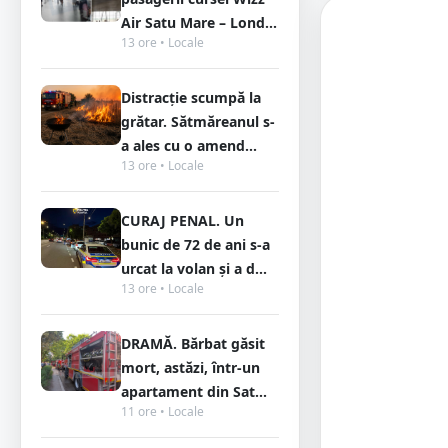
Air Satu Mare – Lond...
13 ore • Locale
Distracție scumpă la
grătar. Sătmăreanul s-
a ales cu o amend...
13 ore • Locale
CURAJ PENAL. Un
bunic de 72 de ani s-a
urcat la volan și a d...
13 ore • Locale
DRAMĂ. Bărbat găsit
mort, astăzi, într-un
apartament din Sat...
11 ore • Locale