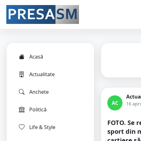
Acasă
Actualitate
Anchete
Actua
AC
16 apri
Politică
FOTO. Se r
Life & Style
sport din 
cartiere 