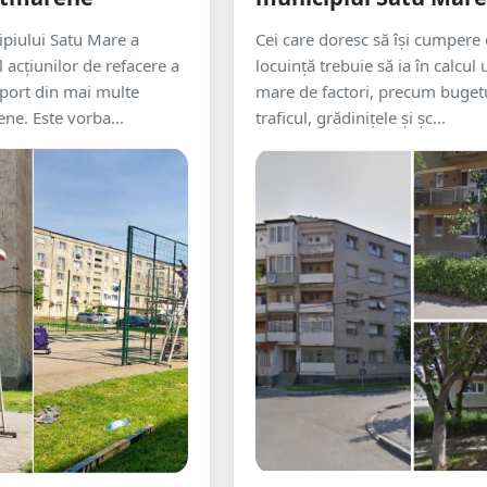
piului Satu Mare a
Cei care doresc să își cumpere
 acțiunilor de refacere a
locuință trebuie să ia în calcu
sport din mai multe
mare de factori, precum bugetu
ene. Este vorba...
traficul, grădinițele și șc...