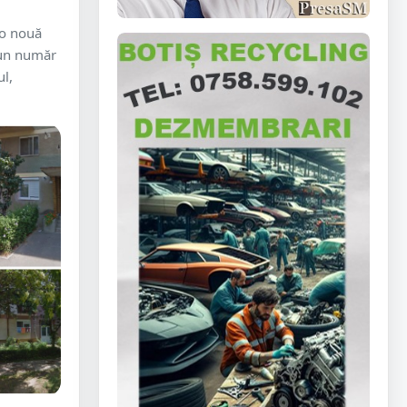
 o nouă
l un număr
l,