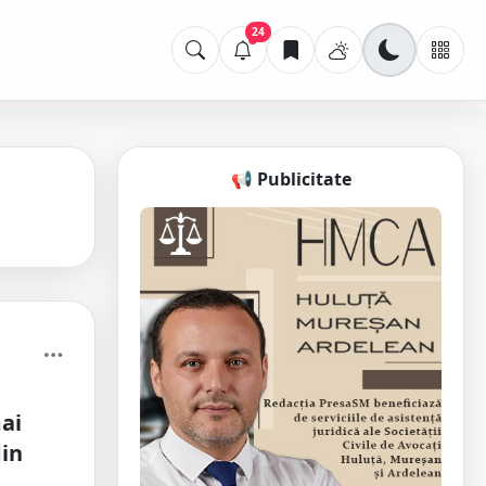
24
📢 Publicitate
ai
din