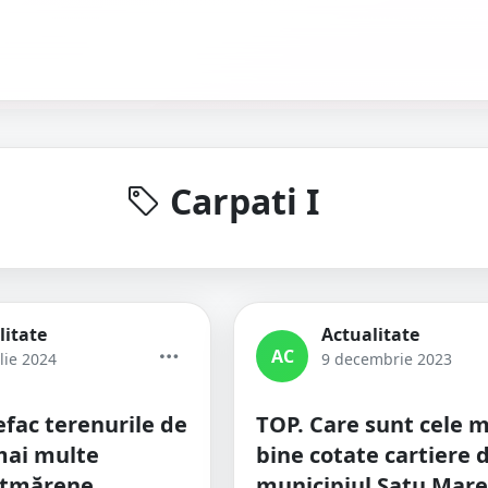
Carpati I
litate
Actualitate
AC
lie 2024
9 decembrie 2023
efac terenurile de
TOP. Care sunt cele m
mai multe
bine cotate cartiere 
sătmărene
municipiul Satu Mare