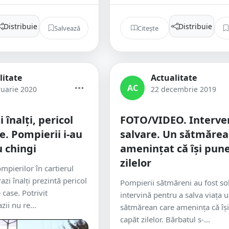
Distribuie
Distribuie
Salvează
Citește
litate
Actualitate
AC
ruarie 2020
22 decembrie 2019
 înalți, pericol
FOTO/VIDEO. Interve
e. Pompierii i-au
salvare. Un sătmărea
u chingi
amenințat că își pun
zilelor
mpierilor în cartierul
razi înalți prezintă pericol
Pompierii sătmăreni au fost soli
case. Potrivit
intervină pentru a salva viața 
zii nu re...
sătmărean care amenința că îș
capăt zilelor. Bărbatul s-...