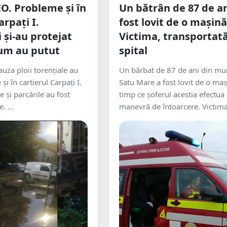
. Probleme și în
Un bătrân de 87 de an
arpați I.
fost lovit de o mașină
 și-au protejat
Victima, transportată
cum au putut
spital
uza ploii torențiale au
Un bărbat de 87 de ani din mun
 și în cartierul Carpați I.
Satu Mare a fost lovit de o maș
 și parcările au fost
timp ce șoferul acestia efectua
. ...
manevră de întoarcere. Victima