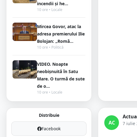
incendii și he...
10 ore • Locale
Mircea Govor, atac la
adresa premierului Ilie
Bolojan: „Româ...
10 ore • Politică
VIDEO. Noapte
neobișnuită în Satu
Mare. O turmă de sute
de o...
10 ore • Locale
Distribuie
Actua
AC
7 iulie
Facebook