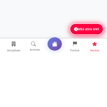
Altă știre
0/41
Anchete
Actualitate
Politică
Necitite
Ultimele articole
ANCHETĂ. Acuzații explozive la DGASPC
Satu Mare! Salarii uri...
18 ore • Anchete
FOTO/VIDEO. Accident cumplit! Impact
frontal între un TIR și...