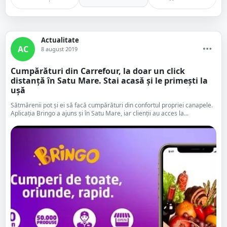
Actualitate
AC
8 august 2019
Cumpărături din Carrefour, la doar un click
distanță în Satu Mare. Stai acasă și le primești la
ușă
Sătmărenii pot și ei să facă cumpărături din confortul propriei canapele.
Aplicația Bringo a ajuns și în Satu Mare, iar clienții au acces la...