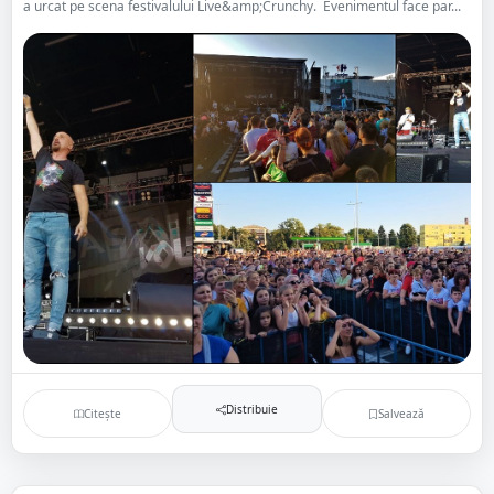
a urcat pe scena festivalului Live&amp;Crunchy. Evenimentul face par...
Distribuie
Citește
Salvează