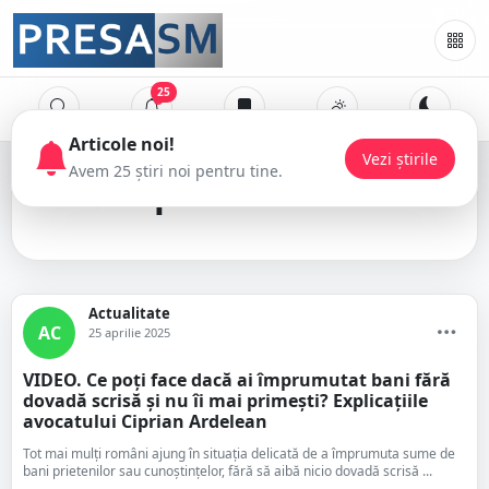
25
Ciprian Ardelean
Actualitate
AC
25 aprilie 2025
VIDEO. Ce poți face dacă ai împrumutat bani fără
dovadă scrisă și nu îi mai primești? Explicațiile
avocatului Ciprian Ardelean
Tot mai mulți români ajung în situația delicată de a împrumuta sume de
bani prietenilor sau cunoștințelor, fără să aibă nicio dovadă scrisă ...