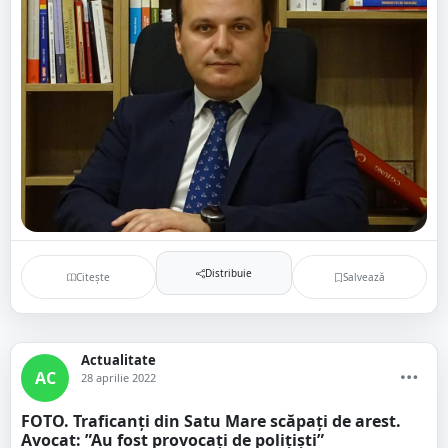
Distribuie
Citește
Salvează
Actualitate
AC
28 aprilie 2022
FOTO. Traficanți din Satu Mare scăpați de arest.
Avocat: ”Au fost provocați de polițiști”