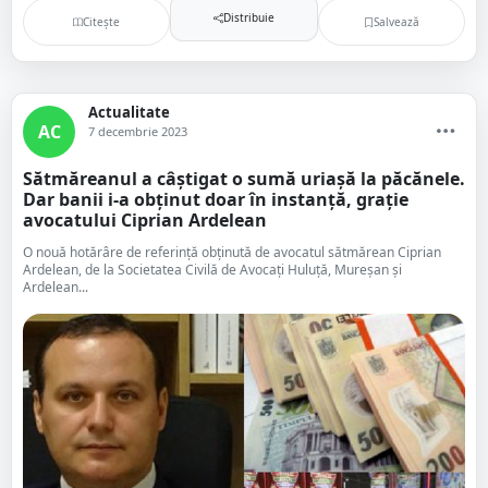
Distribuie
Citește
Salvează
Actualitate
AC
7 decembrie 2023
Sătmăreanul a câștigat o sumă uriașă la păcănele.
Dar banii i-a obținut doar în instanță, grație
avocatului Ciprian Ardelean
O nouă hotărâre de referință obținută de avocatul sătmărean Ciprian
Ardelean, de la Societatea Civilă de Avocați Huluță, Mureșan și
Ardelean...