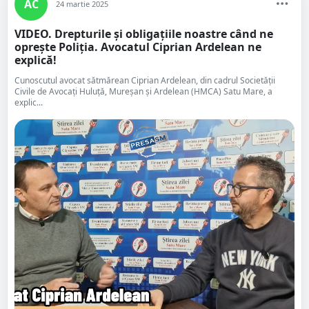
AC
24 martie 2025
VIDEO. Drepturile și obligațiile noastre când ne
oprește Poliția. Avocatul Ciprian Ardelean ne
explică!
Cunoscutul avocat sătmărean Ciprian Ardelean, din cadrul Societății
Civile de Avocați Huluță, Mureșan și Ardelean (HMCA) Satu Mare, a
explic...