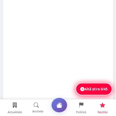
Altă știre
0/45
Anchete
Actualitate
Politică
Necitite