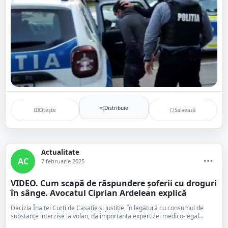
Distribuie
Citește
Salvează
Actualitate
AC
7 februarie 2025
VIDEO. Cum scapă de răspundere șoferii cu droguri
în sânge. Avocatul Ciprian Ardelean explică
Decizia Înaltei Curți de Casație și Justiție, în legătură cu consumul de
substanțe interzise la volan, dă importanță expertizei medico-legal...