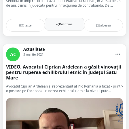
Sentință în timp record în cazul unui cetățean ucrainean, în vârstă de 23
de ani, trimis în judecată pentru infracțiunea de contrabandă. De ...
Distribuie
Citește
Salvează
Actualitate
AC
5 martie 2021
VIDEO. Avocatul Ciprian Ardelean a găsit vinovații
pentru ruperea echilibrului etnic în județul Satu
Mare
Avocatul Ciprian Ardelean și reprezentant al Pro România a taxat - printr-
o postare pe Facebook - ruperea echilibrului etnic la nivelul pute...