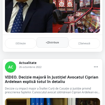
Distribuie
Citește
Salvează
Actualitate
AC
26 octombrie 2022
VIDEO. Decizie majoră în Justiție! Avocatul Ciprian
Ardelean explică totul în detaliu
Decizie cu impact major a Înaltei Curţi de Casaţie şi Justiţie privind
prescrierea faptelor. Cunoscutul avocat sătmărean Ciprian Ardelean ex...