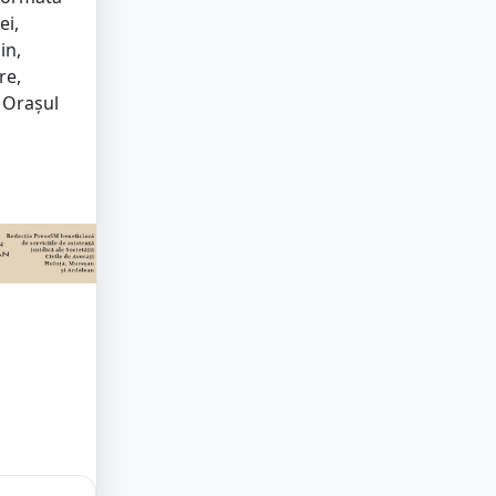
ei,
in,
re,
, Orașul