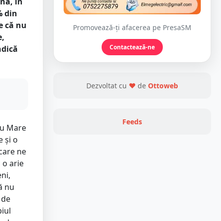
nă, în
% din
e că nu
Promovează-ți afacerea pe PresaSM
e,
Contactează-ne
ndică
Dezvoltat cu
❤
de
Ottoweb
Feeds
tu Mare
e și o
 care ne
 o arie
ni,
că nu
 de
piul