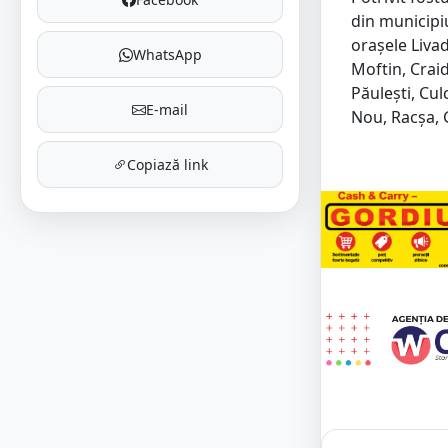
din municipi
orașele Livad
WhatsApp
Moftin, Craid
Păulești, Cul
E-mail
Nou, Racșa, 
Copiază link