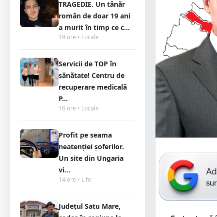
TRAGEDIE. Un tânăr
român de doar 19 ani
a murit în timp ce c...
19 ore • Locale
Servicii de TOP în
sănătate! Centru de
recuperare medicală
P...
16 ore • Locale
Profit pe seama
neatenției șoferilor.
Un site din Ungaria
vi...
14 ore • Life
Județul Satu Mare,