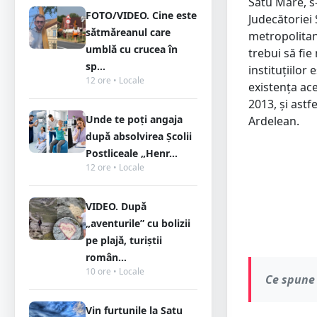
Satu Mare, s-
FOTO/VIDEO. Cine este
Judecătoriei
sătmăreanul care
metropolitană
umblă cu crucea în
trebui să fie
sp...
instituțiilor
12 ore • Locale
existența ace
2013, și astfe
Unde te poți angaja
Ardelean.
după absolvirea Școlii
Postliceale „Henr...
12 ore • Locale
VIDEO. După
„aventurile” cu bolizii
pe plajă, turiștii
român...
10 ore • Locale
Ce spune
Vin furtunile la Satu