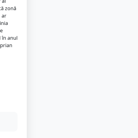
 al
stă zonă
 ar
inia
de
 în anul
iprian