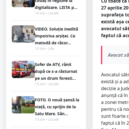
codaș în regiune la
Cu toate că 
digitalizare. LISTA p...
27 aprilie 2
14 ore • Locale
suprafața to
există așa c
avocatul să
VIDEO. Soluție inedită
faptul că ac
împotriva arșiței. Ce
metodă de răcor...
13 ore • Life
Avocat s
Șofer de ATV, rănit
după ce s-a răsturnat
Avocatul săt
pe un drum foresti...
există și a a
13 ore • Locale
decizie a Jud
anunță că în
FOTO. O nouă șansă la
a zonei metr
viață, cu sprijin de la
pentru că noț
Satu Mare. Sân...
sunt foarte c
13 ore • Locale
faptul că în 