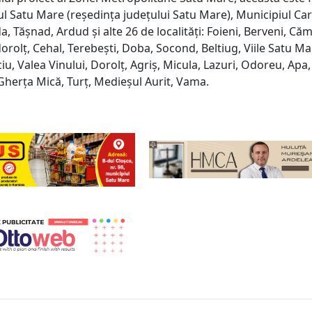
ul Satu Mare (reședința județului Satu Mare), Municipiul Car
a, Tășnad, Ardud și alte 26 de localități: Foieni, Berveni, Căm
orolț, Cehal, Terebești, Doba, Socond, Beltiug, Viile Satu Ma
ciu, Valea Vinului, Dorolț, Agriș, Micula, Lazuri, Odoreu, Apa
Gherța Mică, Turț, Medieșul Aurit, Vama.