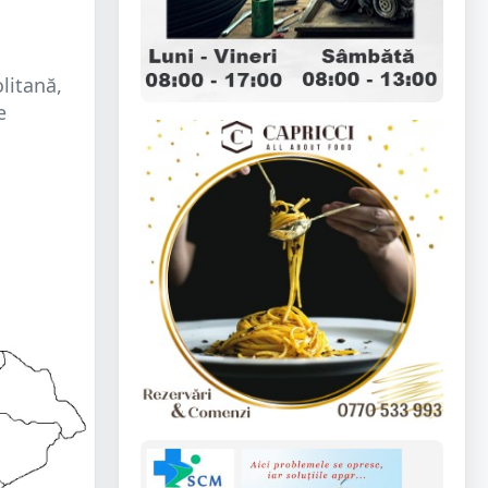
litană,
e