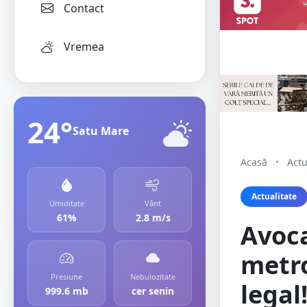
Contact
Vremea
24°
Satu Mare
Acasă
•
Actu
Actualitate
Umiditate
Vânt
61%
2.8 m/s
Avoc
metro
Presiune
Nebulozitate
legal
999.6 mb
cer senin