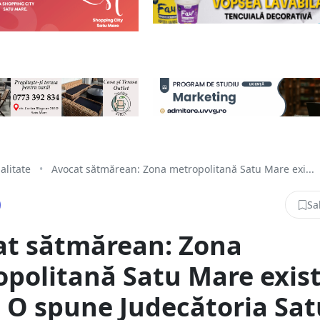
alitate
•
Avocat sătmărean: Zona metropolitană Satu Mare exi...
Sa
at sătmărean: Zona
politană Satu Mare exis
! O spune Judecătoria Sat