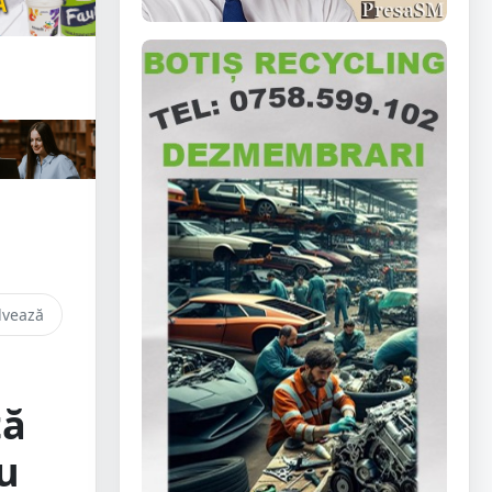
lvează
tă
u