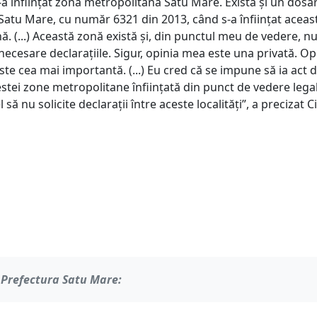
a înființat zona metropolitană Satu Mare. Există și un dosar
 Satu Mare, cu număr 6321 din 2013, când s-a înființat acea
. (...) Această zonă există și, din punctul meu de vedere, nu
 necesare declarațiile. Sigur, opinia mea este una privată. Op
 este cea mai importantă. (...) Eu cred că se impune să ia act 
stei zone metropolitane înființată din punct de vedere legal
l să nu solicite declarații între aceste localități”, a precizat C
 Prefectura Satu Mare: