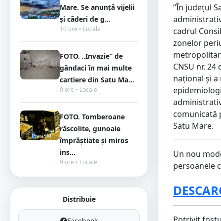
”În județul S
Mare. Se anunță vijelii
administrativ
și căderi de g...
10 ore • Locale
cadrul Consil
zonelor peri
metropolitan
FOTO. „Invazie” de
CNSU nr. 24 d
gândaci în mai multe
național și a
cartiere din Satu Ma...
epidemiologi
9 ore • Locale
administrativ
comunicată p
FOTO. Tomberoane
Satu Mare.
răscolite, gunoaie
împrăștiate și miros
ins...
Un nou model
9 ore • Locale
persoanele ca
DESCARC
Distribuie
Potrivit fos
Facebook