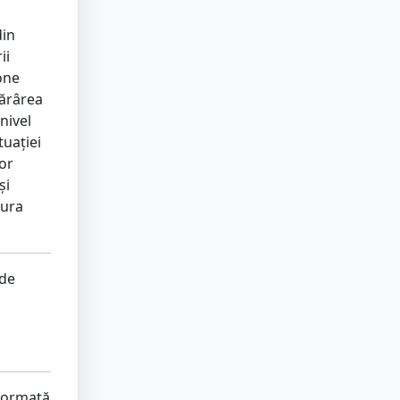
din
ii
one
tărârea
nivel
tuației
or
și
tura
 de
 formată