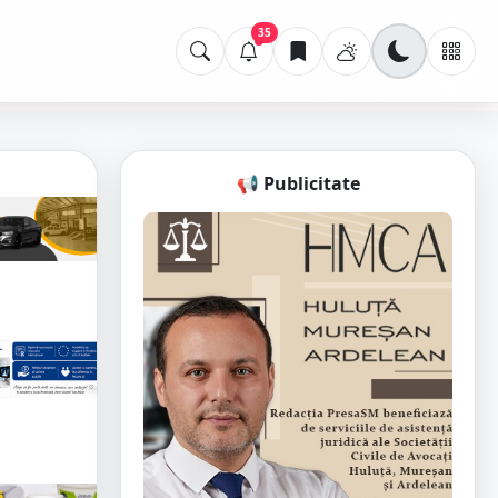
35
📢 Publicitate