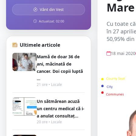
Mare
Vânt din Vest
Actualizat: 02:00
Cu toate că
în 27 april
50,95% din s
Ultimele articole
18 mai 2020
Mamă de doar 36 de
ani, măcinată de
cancer. Doi copii luptă
...
21 ore • Locale
Un sătmărean acuză
un centru medical că i-
a anulat consultaț...
20 ore • Locale