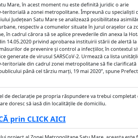
atu Mare, în acest moment nu este definită juridic o arie
-teritorială a zonei metropolitane. Împreună cu specialiști 
iului Județean Satu Mare se analizează posibilitatea asimilăr
urbane, respectiv a comunelor situate în jurul orașelor ca z
e, în cadrul cărora să se aplice prevederile din anexa la Ho
in 14.05.2020 privind aprobarea instituirii stării de alertă la 
 măsurilor de prevenire și control a infecțiilor, în contextul si
ce generate de virusul SARSCoV-2. Urmează ca lista unitățil
-teritoriale din cadrul zonei metropolitane să fie clarificată 
ublicului până cel târziu marți, 19 mai 2020”, spune Prefec
 de declarație pe propria răspundere va trebui completat
re doresc să iasă din localitățile de domiciliu.
Ă prin CLICK AICI
tului proiect al Zonei Metropolitane Satu Mare, aceasta este