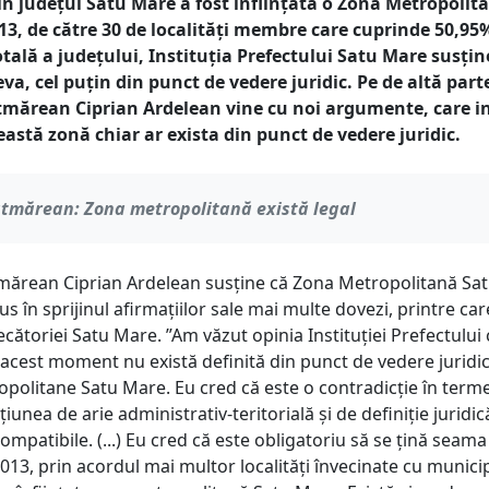
în județul Satu Mare a fost înființată o Zonă Metropolita
013, de către 30 de localități membre care cuprinde 50,95
tală a județului, Instituția Prefectului Satu Mare susțin
eva, cel puțin din punct de vedere juridic. Pe de altă part
tmărean Ciprian Ardelean vine cu noi argumente, care i
eastă zonă chiar ar exista din punct de vedere juridic.
ătmărean: Zona metropolitană există legal
mărean Ciprian Ardelean susține că Zona Metropolitană Sa
dus în sprijinul afirmațiilor sale mai multe dovezi, printre car
ecătoriei Satu Mare. ”Am văzut opinia Instituției Prefectului
 acest moment nu există definită din punct de vedere juridic
opolitane Satu Mare. Eu cred că este o contradicție în terme
iunea de arie administrativ-teritorială și de definiție juridi
ompatibile. (...) Eu cred că este obligatoriu să se țină seama
2013, prin acordul mai multor localități învecinate cu munici