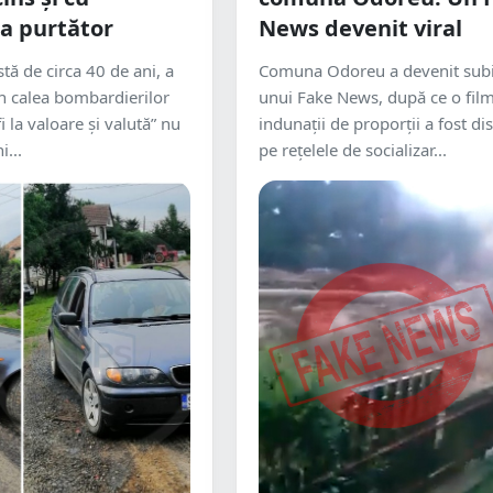
la purtător
News devenit viral
stă de circa 40 de ani, a
Comuna Odoreu a devenit subi
n calea bombardierilor
unui Fake News, după ce o fil
fi la valoare și valută” nu
indunații de proporții a fost dis
...
pe rețelele de socializar...