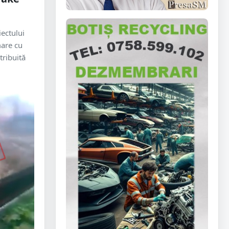
ectului
mare cu
tribuită