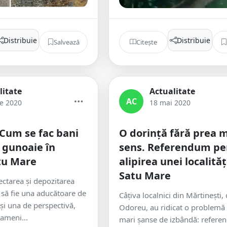
Distribuie
Distribuie
Salvează
Citește
litate
Actualitate
AC
ie 2020
18 mai 2020
Cum se fac bani
O dorință fără prea 
n gunoaie în
sens. Referendum pe
tu Mare
alipirea unei localităț
Satu Mare
ectarea și depozitarea
 să fie una aducătoare de
Câțiva localnici din Mărtinești
 și una de perspectivă,
Odoreu, au ridicat o problemă 
oameni...
mari șanse de izbândă: refer