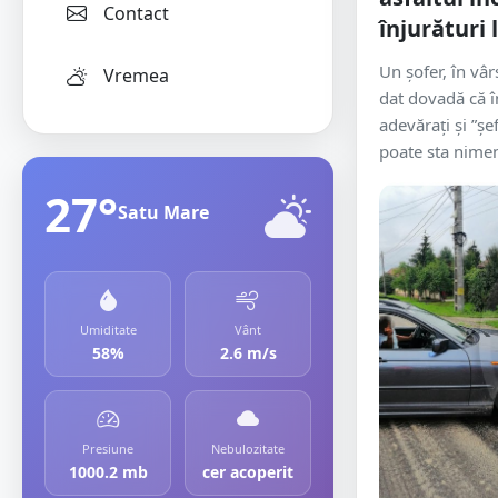
Contact
înjurături 
Un șofer, în vâr
Vremea
dat dovadă că î
adevărați și ”șe
poate sta nimeni
27°
Satu Mare
Umiditate
Vânt
58%
2.6 m/s
Presiune
Nebulozitate
1000.2 mb
cer acoperit