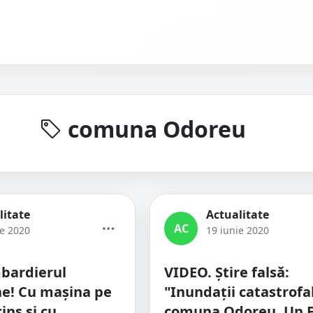
comuna Odoreu
litate
Actualitate
AC
ie 2020
19 iunie 2020
bardierul
VIDEO. Știre falsă:
e! Cu mașina pe
"Inundații catastrofal
cins și cu
comuna Odoreu. Un 