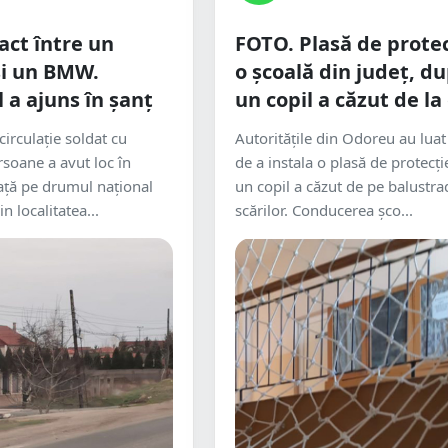
ct între un
FOTO. Plasă de protec
și un BMW.
o școală din județ, d
 a ajuns în șanț
un copil a căzut de la
irculație soldat cu
Autoritățile din Odoreu au luat
rsoane a avut loc în
de a instala o plasă de protecț
ață pe drumul național
un copil a căzut de pe balustra
in localitatea...
scărilor. Conducerea șco...