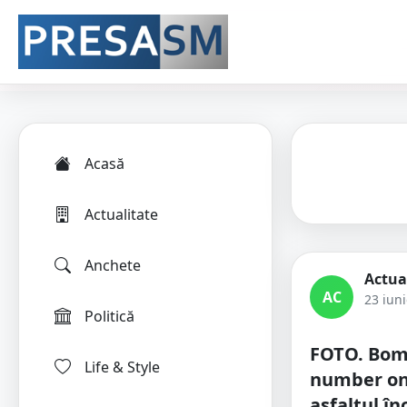
Acasă
Actualitate
Anchete
Actua
AC
23 iun
Politică
FOTO. Bom
Life & Style
number on
asfaltul în