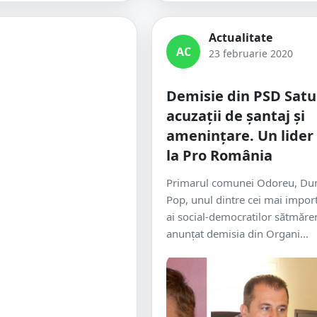
Actualitate
AC
23 februarie 2020
Demisie din PSD Satu
acuzații de șantaj și
amenințare. Un lider
la Pro România
Primarul comunei Odoreu, Du
Pop, unul dintre cei mai import
ai social-democratilor sătmăren
anunțat demisia din Organi...