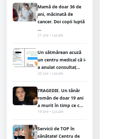
Mamă de doar 36 de
ani, măcinată de
cancer. Doi copii luptă
...
21 ore • Locale
Un sătmărean acuză
un centru medical că i-
a anulat consultaț...
20 ore • Locale
TRAGEDIE. Un tânăr
român de doar 19 ani
a murit în timp ce c...
19 ore • Locale
Servicii de TOP în
sănătate! Centru de