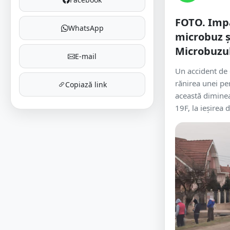
FOTO. Impa
WhatsApp
microbuz 
Microbuzul
E-mail
Un accident de c
rănirea unei pe
Copiază link
această dimine
19F, la ieșirea d