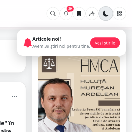
39
Articole noi!
Vezi știrile
Avem 39 știri noi pentru tine.
📢 Publicitate
e" în
Fake