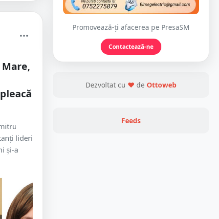
Promovează-ți afacerea pe PresaSM
Contactează-ne
 Mare,
Dezvoltat cu
❤
de
Ottoweb
 pleacă
Feeds
mitru
anți lideri
i și-a