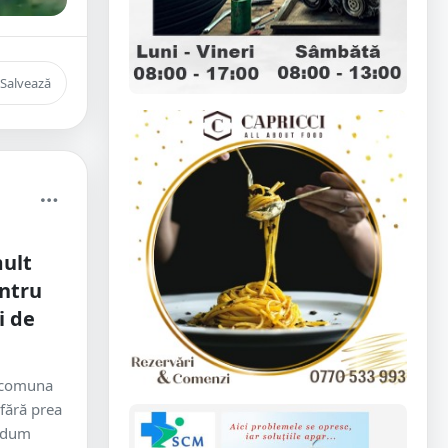
Salvează
mult
ntru
i de
, comuna
fără prea
endum