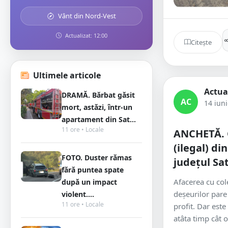
Vânt din Nord-Vest
Actualizat: 12:00
Citește
Ultimele articole
Actua
DRAMĂ. Bărbat găsit
AC
14 iun
mort, astăzi, într-un
apartament din Sat...
11 ore • Locale
ANCHETĂ. 
(ilegal) di
FOTO. Duster rămas
județul Sa
fără puntea spate
Afacerea cu col
după un impact
deșeurilor pare
violent....
11 ore • Locale
profit. Dar este
atâta timp cât 