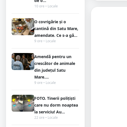
de o...
10 ore • Locale
O covrigărie și o
cantină din Satu Mare,
amendate. Ce s-a gă...
9 ore • Locale
Amendă pentru un
crescător de animale
din județul Satu
Mare....
9 ore • Locale
FOTO. Tinerii polițiști
care nu dorm noaptea
la serviciu! Au...
22 ore • Locale