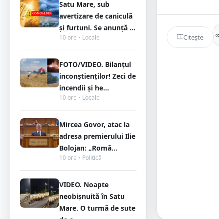
Satu Mare, sub
avertizare de caniculă
și furtuni. Se anunță ...
Citește
10 ore • Locale
FOTO/VIDEO. Bilanțul
inconștienților! Zeci de
incendii și he...
10 ore • Locale
Mircea Govor, atac la
adresa premierului Ilie
Bolojan: „Româ...
10 ore • Politică
VIDEO. Noapte
neobișnuită în Satu
Mare. O turmă de sute