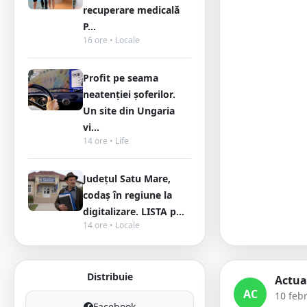
recuperare medicală
P...
16 ore • Locale
Profit pe seama
neatenției șoferilor.
Un site din Ungaria
vi...
14 ore • Life
Județul Satu Mare,
codaș în regiune la
digitalizare. LISTA p...
14 ore • Locale
Distribuie
Actua
AC
10 feb
Facebook