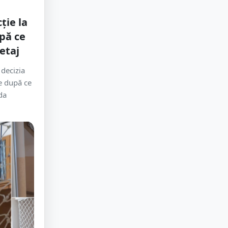
ție la
upă ce
 etaj
 decizia
ie după ce
da