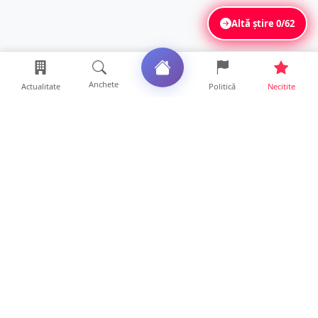
Altă știre
0/62
Anchete
Actualitate
Politică
Necitite
Ultimele articole
FOTO. Haos pentru pasagerii cursei Wizz Air
Satu Mare – Lond...
13 ore • Locale
Distracție scumpă la grătar. Sătmăreanul s-a
ales cu o amend...
13 ore • Locale
CURAJ PENAL. Un bunic de 72 de ani s-a