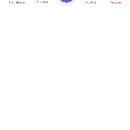
Anchete
Actualitate
Politică
Necitite
Ultimele articole
USR acuză: PSD face totul pentru ca
România să piardă miliar...
21 ore • Locale
Tot mai multe orașe reduc consumul de
energie electrică. Sat...
19 ore • Locale
ANCHETĂ | Directori de instituții din
subordinea Consiliului...
19 ore • Anchete
FOTO. Trei mașini de Poliție au înconjurat
un autobuz, în mu...