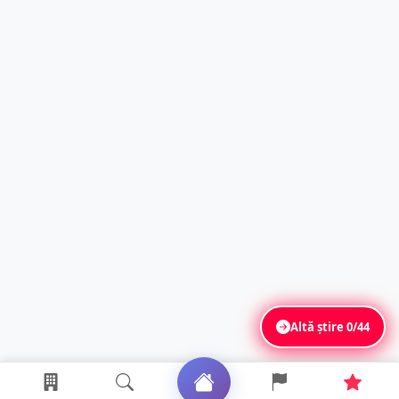
Altă știre
0/44