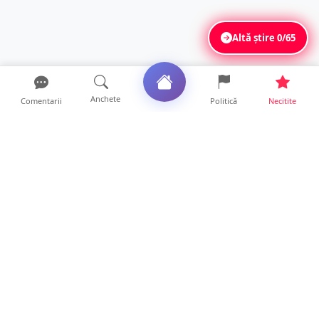
Altă știre
0/65
Anchete
Comentarii
Politică
Necitite
Ultimele articole
Polițist din Satu Mare, prins la volan cu 1,75
g/l alcool în...
19 ore • Locale
TOP Trapez lansează în premieră gardul
metalic „ZIG ZAG”. Ev...
19 ore • Locale