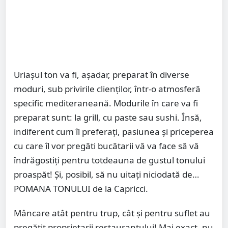
Uriașul ton va fi, așadar, preparat în diverse
moduri, sub privirile clienților, într-o atmosferă
specific mediteraneană. Modurile în care va fi
preparat sunt: la grill, cu paste sau sushi. Însă,
indiferent cum îl preferați, pasiunea și priceperea
cu care îl vor pregăti bucătarii vă va face să vă
îndrăgostiți pentru totdeauna de gustul tonului
proaspăt! Și, posibil, să nu uitați niciodată de…
POMANA TONULUI de la Capricci.
Mâncare atât pentru trup, cât și pentru suflet au
pregătit proprietarii restaurantului! Mai exact, nu