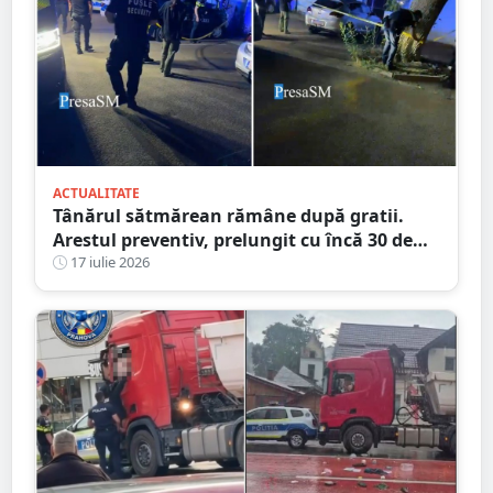
ACTUALITATE
Tânărul sătmărean rămâne după gratii.
Arestul preventiv, prelungit cu încă 30 de
zile în dosarul morții de la Ștrandul Satu
17 iulie 2026
Mare