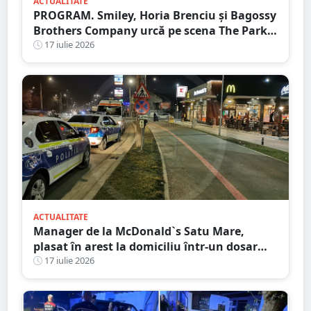
ACTUALITATE
PROGRAM. Smiley, Horia Brenciu și Bagossy
Brothers Company urcă pe scena The Park
Festival. Trei zile de concerte la Carei
17 iulie 2026
ACTUALITATE
Manager de la McDonald`s Satu Mare,
plasat în arest la domiciliu într-un dosar
DIICOT de trafic de droguri
17 iulie 2026