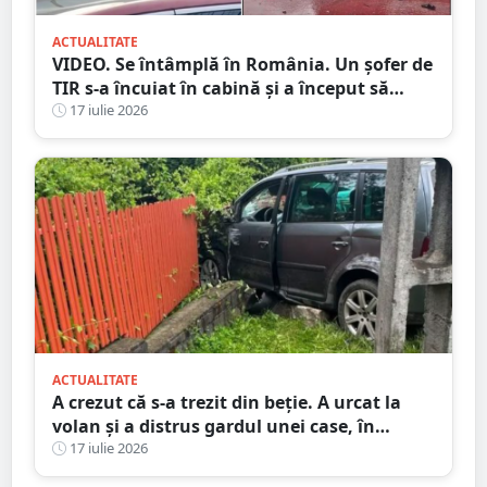
ACTUALITATE
VIDEO. Se întâmplă în România. Un șofer de
TIR s-a încuiat în cabină și a început să
arunce cu obiecte în trecători. Au intervenit
17 iulie 2026
mascații
ACTUALITATE
A crezut că s-a trezit din beție. A urcat la
volan și a distrus gardul unei case, în
județul Satu Mare
17 iulie 2026