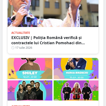
ACTUALITATE
EXCLUSIV | Poliția Română verifică și
contractele lui Cristian Pomohaci din
județul Satu Mare. PresaSM a reușit să
17 iulie 2026
oprească un concert încă din 2023