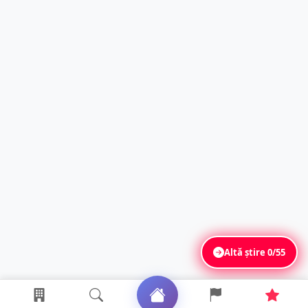
Altă știre
0/55