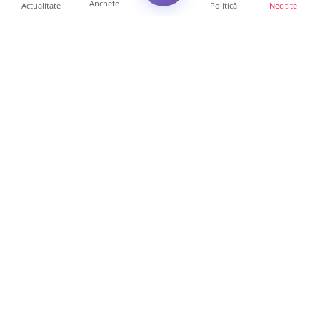
Anchete
Actualitate
Politică
Necitite
Ultimele articole
FOTO/VIDEO. Controale „reinstituite”
temporar la frontiera c...
11 ore • Locale
Șofer de TIR, prins la 71 de ani cu permisul
suspendat. Un t...
11 ore • Locale
Polițist din Satu Mare, prins la volan cu 1,75
g/l alcool în...
19 ore • Locale
TOP Trapez lansează în premieră gardul
metalic „ZIG ZAG”. Ev...