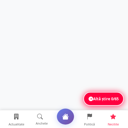
Altă știre
0/65
Anchete
Actualitate
Politică
Necitite