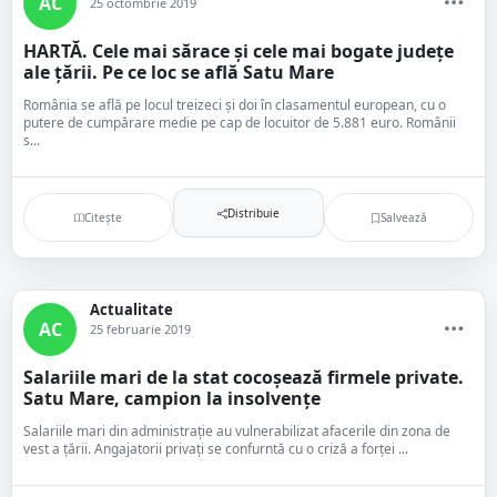
AC
25 octombrie 2019
HARTĂ. Cele mai sărace și cele mai bogate județe
ale țării. Pe ce loc se află Satu Mare
România se află pe locul treizeci și doi în clasamentul european, cu o
putere de cumpărare medie pe cap de locuitor de 5.881 euro. Românii
s...
Distribuie
Citește
Salvează
Actualitate
AC
25 februarie 2019
Salariile mari de la stat cocoșează firmele private.
Satu Mare, campion la insolvențe
Salariile mari din administrație au vulnerabilizat afacerile din zona de
vest a țării. Angajatorii privați se confurntă cu o criză a forței ...