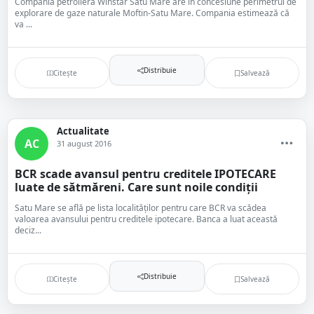
Compania petrolieră Winstar Satu Mare are în concesiune perimetrul de
explorare de gaze naturale Moftin-Satu Mare. Compania estimează că
va ...
Distribuie
Citește
Salvează
Actualitate
AC
31 august 2016
BCR scade avansul pentru creditele IPOTECARE
luate de sătmăreni. Care sunt noile condiții
Satu Mare se află pe lista localităților pentru care BCR va scădea
valoarea avansului pentru creditele ipotecare. Banca a luat această
deciz...
Distribuie
Citește
Salvează