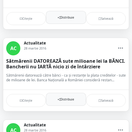
Distribuie
Citește
Salvează
Actualitate
AC
28 martie 2016
Sătmărenii DATOREAZĂ sute milioane lei la BĂNCI.
Bancherii nu IARTĂ nicio zi de întârziere
Sătmărenii datorează către bănci - ca și restanțe la plata creditelor - sute
de milioane de lei. Banca Națională a României consideră restan...
Distribuie
Citește
Salvează
Actualitate
AC
28 martie 2016