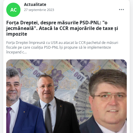
Actualitate
AC
27 septembrie 2023
Forța Dreptei, despre măsurile PSD-PNL: "o
jecmăneală". Atacă la CCR majorările de taxe și
impozite
Forța Dreptei împreună cu USR au atacat la CCR pachetul de măsuri
fiscale pe care coaliția PSD-PNL își propune să le implementeze
începand c...