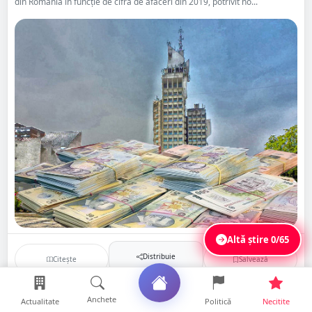
din România în funcție de cifra de afaceri din 2019, potrivit no...
Altă știre
0/65
Distribuie
Citește
Salvează
Anchete
Actualitate
Politică
Necitite