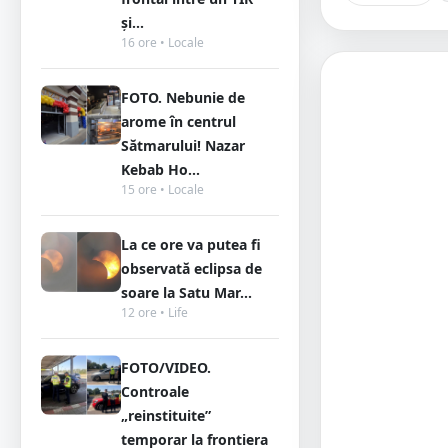
și...
16 ore • Locale
FOTO. Nebunie de
arome în centrul
Sătmarului! Nazar
Kebab Ho...
15 ore • Locale
La ce ore va putea fi
observată eclipsa de
soare la Satu Mar...
12 ore • Life
FOTO/VIDEO.
Controale
„reinstituite”
temporar la frontiera