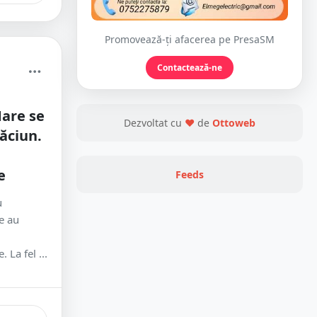
Promovează-ți afacerea pe PresaSM
Contactează-ne
are se
Dezvoltat cu
❤
de
Ottoweb
ăciun.
e
Feeds
u
le au
 La fel ...