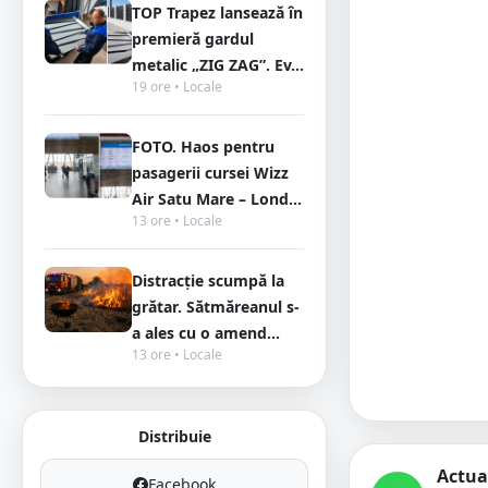
TOP Trapez lansează în
premieră gardul
metalic „ZIG ZAG”. Ev...
19 ore • Locale
FOTO. Haos pentru
pasagerii cursei Wizz
Air Satu Mare – Lond...
13 ore • Locale
Distracție scumpă la
grătar. Sătmăreanul s-
a ales cu o amend...
13 ore • Locale
Distribuie
Actua
Facebook