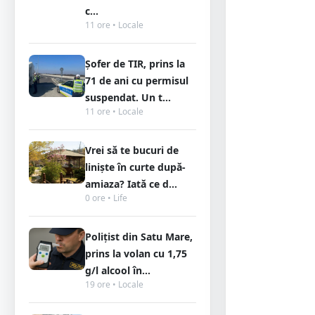
c...
11 ore • Locale
Șofer de TIR, prins la
71 de ani cu permisul
suspendat. Un t...
11 ore • Locale
Vrei să te bucuri de
liniște în curte după-
amiaza? Iată ce d...
0 ore • Life
Polițist din Satu Mare,
prins la volan cu 1,75
g/l alcool în...
19 ore • Locale