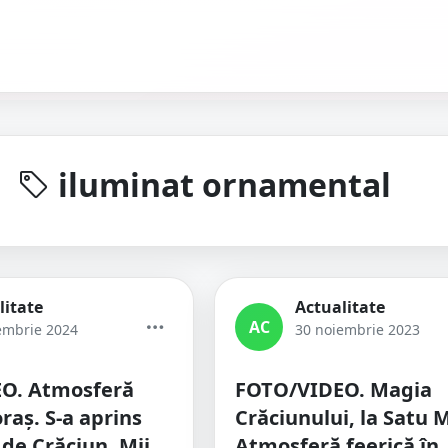
iluminat ornamental
litate
Actualitate
AC
embrie 2024
30 noiembrie 2023
O. Atmosferă
FOTO/VIDEO. Magia
oraș. S-a aprins
Crăciunului, la Satu 
 de Crăciun. Mii
Atmosferă feerică în