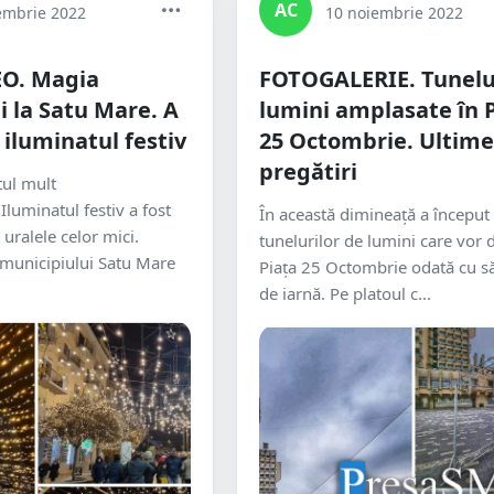
AC
embrie 2022
10 noiembrie 2022
O. Magia
FOTOGALERIE. Tunelu
i la Satu Mare. A
lumini amplasate în 
 iluminatul festiv
25 Octombrie. Ultime
pregătiri
ul mult
Iluminatul festiv a fost
În această dimineață a începu
n uralele celor mici.
tunelurilor de lumini care vor 
l municipiului Satu Mare
Piața 25 Octombrie odată cu să
de iarnă. Pe platoul c...