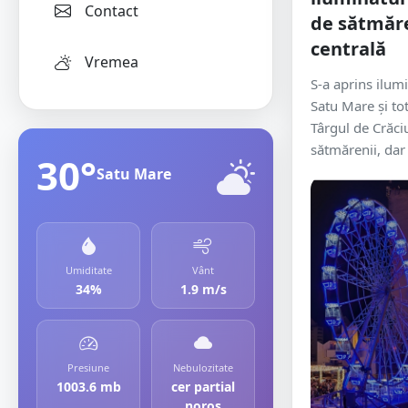
Contact
de sătmăre
centrală
Vremea
S-a aprins ilumi
Satu Mare și tot
Târgul de Crăci
sătmărenii, dar
30°
Satu Mare
Umiditate
Vânt
34%
1.9 m/s
Presiune
Nebulozitate
1003.6 mb
cer partial
noros