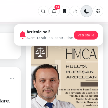
13
Articole noi!
Vezi știrile
Avem 13 știri noi pentru tine.
📢 Publicitate
Mare.