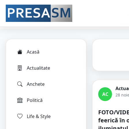
Acasă
Actualitate
Anchete
Actua
AC
28 noi
Politică
FOTO/VIDE
Life & Style
feerică în 
iluminatul