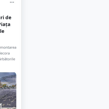
ri de
Piața
le
t montarea
decora
rbătorile