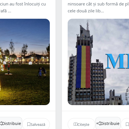
ciun au fost înlocuiți cu
ninsoare cât și sub formă de pl
afă ...
cele două zile lib...
Distribuie
Distribuie
Salvează
Citește