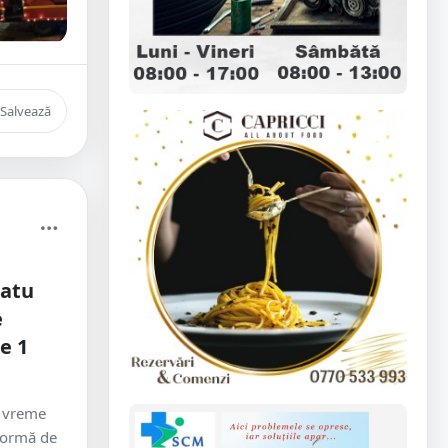
Salvează
Satu
e
e 1
u vreme
 formă de