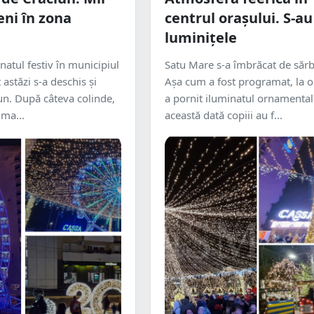
ni în zona
centrul orașului. S-au
luminițele
natul festiv în municipiul
Satu Mare s-a îmbrăcat de sărb
 astăzi s-a deschis și
Așa cum a fost programat, la o
un. După câteva colinde,
a pornit iluminatul ornamental.
 ma...
această dată copiii au f...