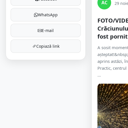
AC
29 noi
WhatsApp
FOTO/VIDE
Crăciunulu
E-mail
fost pornit
Copiază link
A sosit moment
așteptat!&nbsp;
aprins astăzi, î
Practic, centru
...