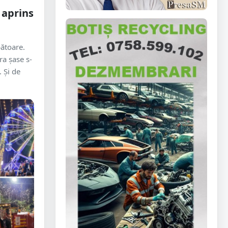
 aprins
ătoare.
ra șase s-
 Și de