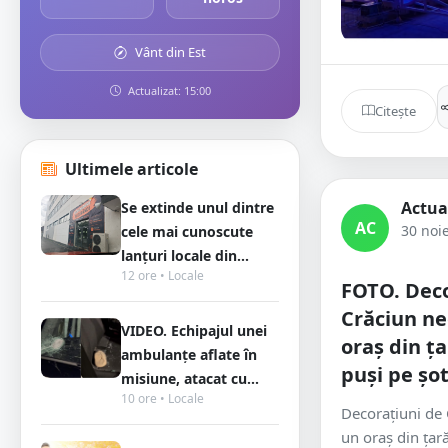
Vânt din Est
Actualizat: 15:00
Citește
Ultimele articole
Actua
Se extinde unul dintre
AC
30 noi
cele mai cunoscute
lanțuri locale din...
12 ore • Locale
FOTO. Deco
Crăciun ne
VIDEO. Echipajul unei
oraș din ța
ambulanțe aflate în
puși pe șot
misiune, atacat cu...
10 ore • Locale
Decorațiuni de 
un oraș din țar