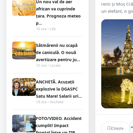
Un nou val de aer
renii și Moș Cră
african va cuprinde
un elefant, o gir
țara. Prognoza meteo
p...
10 ore • Life
Sătmărenii nu scapă
de caniculă. O nouă
avertizare pentru ju...
10 ore • Locale
ANCHETĂ. Acuzații
explozive la DGASPC
Satu Mare! Salarii uri...
18 ore • Anchete
FOTO/VIDEO. Accident
cumplit! Impact
Citește
frontal între un TIR