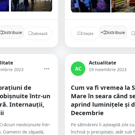
Distribuie
Distribuie
Salvează
Citește
litate
Actualitate
AC
embrie 2023
29 noiembrie 2023
rațiuni de
Cum va fi vremea la 
obișnuite într-un
Mare în seara când s
ră. Internauții,
aprind luminițele și d
ii
Decembrie
Crăciun neobișnuite într-
Pe sătmăreni îi așteaptă zile c
ă. Oamenii de zăpadă,
închisă și precipitații, atât sub