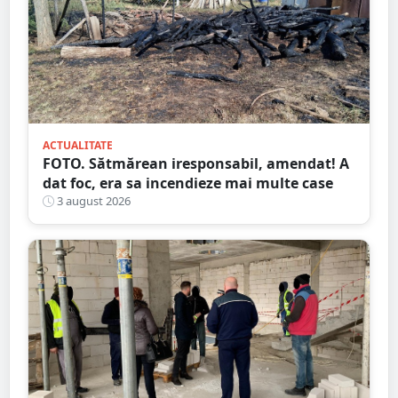
ACTUALITATE
FOTO. Sătmărean iresponsabil, amendat! A
dat foc, era sa incendieze mai multe case
3 august 2026