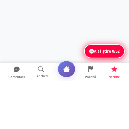
Altă știre
0/52
Anchete
Comentarii
Politică
Necitite
Ultimele articole
O covrigărie și o cantină din Satu Mare,
amendate. Ce s-a gă...
9 ore • Locale