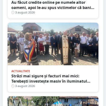
Au făcut credite online pe numele altor
oameni, apoi le-au spus victimelor că banii
sunt din... moștenire
3 august 2026
ACTUALITATE
Străzi mai sigure și facturi mai mici:
Terebești investește masiv în iluminatul
public
3 august 2026