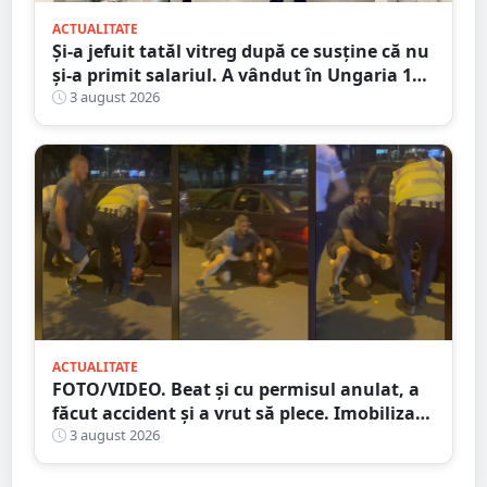
ACTUALITATE
Și-a jefuit tatăl vitreg după ce susține că nu
și-a primit salariul. A vândut în Ungaria 120
de role de vată și gresie de 7.000 de euro
3 august 2026
ACTUALITATE
FOTO/VIDEO. Beat și cu permisul anulat, a
făcut accident și a vrut să plece. Imobilizat
de trecători
3 august 2026