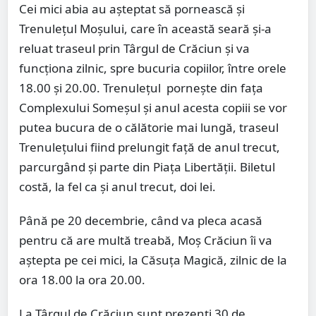
Cei mici abia au așteptat să pornească și
Trenulețul Moșului, care în această seară și-a
reluat traseul prin Târgul de Crăciun și va
funcționa zilnic, spre bucuria copiilor, între orele
18.00 și 20.00. Trenulețul pornește din fața
Complexului Someșul și anul acesta copiii se vor
putea bucura de o călătorie mai lungă, traseul
Trenulețului fiind prelungit față de anul trecut,
parcurgând și parte din Piața Libertății. Biletul
costă, la fel ca și anul trecut, doi lei.
Până pe 20 decembrie, când va pleca acasă
pentru că are multă treabă, Moș Crăciun îi va
aștepta pe cei mici, la Căsuța Magică, zilnic de la
ora 18.00 la ora 20.00.
La Târgul de Crăciun sunt prezenți 30 de