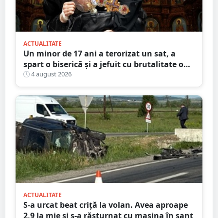
ACTUALITATE
Un minor de 17 ani a terorizat un sat, a
spart o biserică și a jefuit cu brutalitate o
bătrână de 80 de ani
4 august 2026
ACTUALITATE
S-a urcat beat criță la volan. Avea aproape
2,9 la mie și s-a răsturnat cu mașina în șanț