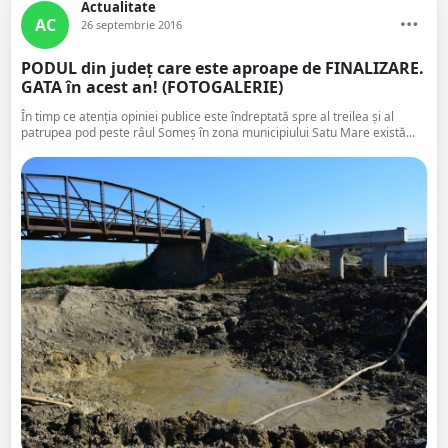
Actualitate
AC
26 septembrie 2016
PODUL din județ care este aproape de FINALIZARE.
GATA în acest an! (FOTOGALERIE)
În timp ce atenția opiniei publice este îndreptată spre al treilea și al
patrupea pod peste râul Someș în zona municipiului Satu Mare există...