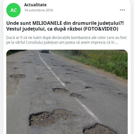
Actualitate
AC
14 octombrie 2016
Unde sunt MILIOANELE din drumurile județului?!
Vestul județului, ca după război (FOTO&VIDEO)
Dacă ar fi să ne luăm după declarațiile bombastice ale celor care au fost
pe la vârful Consiliului Județean am putea să avem impresia că în ...