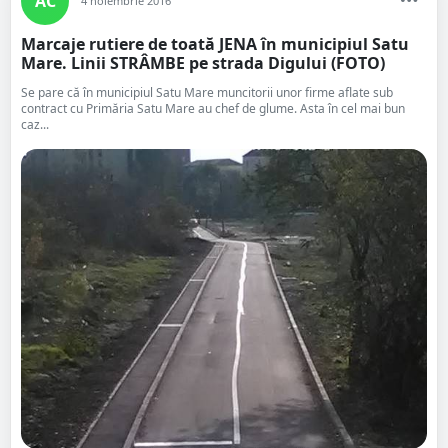
AC
4 noiembrie 2016
Marcaje rutiere de toată JENA în municipiul Satu
Mare. Linii STRÂMBE pe strada Digului (FOTO)
Se pare că în municipiul Satu Mare muncitorii unor firme aflate sub
contract cu Primăria Satu Mare au chef de glume. Asta în cel mai bun
caz...