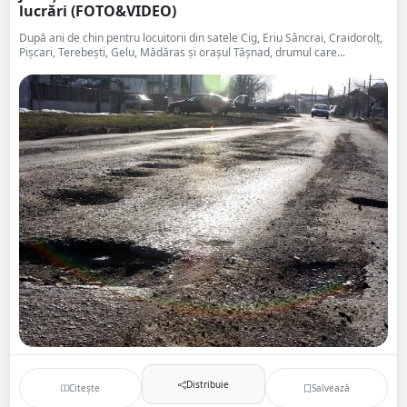
lucrări (FOTO&VIDEO)
După ani de chin pentru locuitorii din satele Cig, Eriu Sâncrai, Craidorolţ,
Pişcari, Terebeşti, Gelu, Mădăras și orașul Tășnad, drumul care...
Distribuie
Citește
Salvează