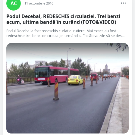
AC
11 octombrie 2016
Podul Decebal, REDESCHIS circulației. Trei benzi
acum, ultima bandă în curând (FOTO&VIDEO)
Podul Decebal a fost redeschis curlației rutiere. Mai exact, au fost
redeschise trei benzi de circulație, urmând ca în câteva zile să se des...