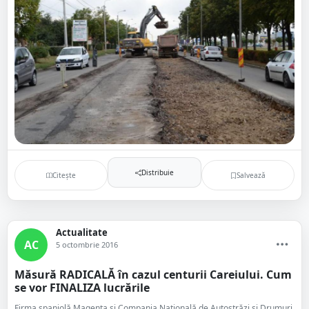
Distribuie
Citește
Salvează
Actualitate
AC
5 octombrie 2016
Măsură RADICALĂ în cazul centurii Careiului. Cum
se vor FINALIZA lucrările
Firma spaniolă Magenta și Compania Națională de Autostrăzi și Drumuri