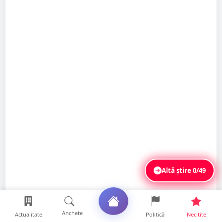
Altă știre
0/49
Anchete
Actualitate
Politică
Necitite