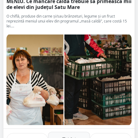
MENIU. Ce mâncare caldă trebuie să primească mii
de elevi din județul Satu Mare
O chiflă, produse din carne și/sau brânzeturi, legume și un fruct
reprezintă meniul unui elev din programul „masă caldă”, care costă 15
lei....