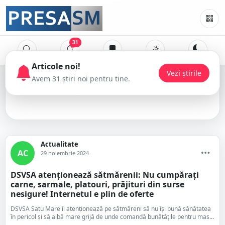
31
Articole noi!
Vezi știrile
Avem 31 știri noi pentru tine.
mâncare
Actualitate
AC
29 noiembrie 2024
DSVSA atenționează sătmărenii: Nu cumpărați
carne, sarmale, platouri, prăjituri din surse
nesigure! Internetul e plin de oferte
DSVSA Satu Mare îi atenționează pe sătmăreni să nu își pună sănătatea
în pericol și să aibă mare grijă de unde comandă bunătățile pentru mas...