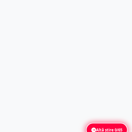
Altă știre
0/65