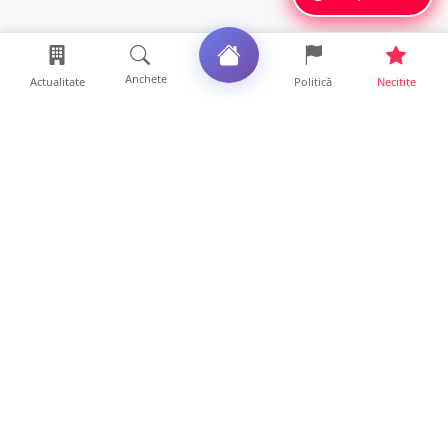
Anchete
Actualitate
Politică
Necitite
Ultimele articole
Polițist din Satu Mare, prins la volan cu 1,75
g/l alcool în...
19 ore • Locale
TOP Trapez lansează în premieră gardul
metalic „ZIG ZAG”. Ev...
19 ore • Locale
FOTO. Haos pentru pasagerii cursei Wizz Air
Satu Mare – Lond...
13 ore • Locale