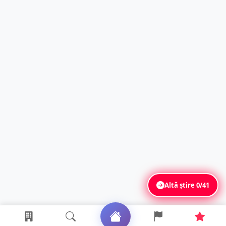
Altă știre
0/41