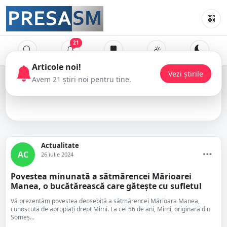
21
Articole noi!
Vezi știrile
Avem 21 știri noi pentru tine.
Marioara Manea
Actualitate
AC
26 iulie 2024
Povestea minunată a sătmărencei Mărioarei
Manea, o bucătărească care gătește cu sufletul
Vă prezentăm povestea deosebită a sătmărencei Mărioara Manea,
cunoscută de apropiați drept Mimi. La cei 56 de ani, Mimi, originară din
Someș...