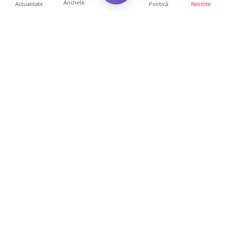
Anchete
Actualitate
Politică
Necitite
Ultimele articole
Tânăr de 19 ani, băut pe ATV, în Turț. A lovit
o mașină parc...
13 ore • Locale
PROGRAM Zilele Orașului Ardud 2026. Două
zile de muzică, tra...
12 ore • Life
DRAMĂ. Final tragic după accidentul cu ATV-
ul de la Luna Șes...
12 ore • Locale
Student recidivist, prins cu droguri de mare
risc. Aduse din...